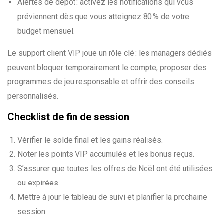
Alertes de dépôt : activez les notifications qui vous
préviennent dès que vous atteignez 80 % de votre
budget mensuel.
Le support client VIP joue un rôle clé : les managers dédiés
peuvent bloquer temporairement le compte, proposer des
programmes de jeu responsable et offrir des conseils
personnalisés.
Checklist de fin de session
Vérifier le solde final et les gains réalisés.
Noter les points VIP accumulés et les bonus reçus.
S’assurer que toutes les offres de Noël ont été utilisées
ou expirées.
Mettre à jour le tableau de suivi et planifier la prochaine
session.