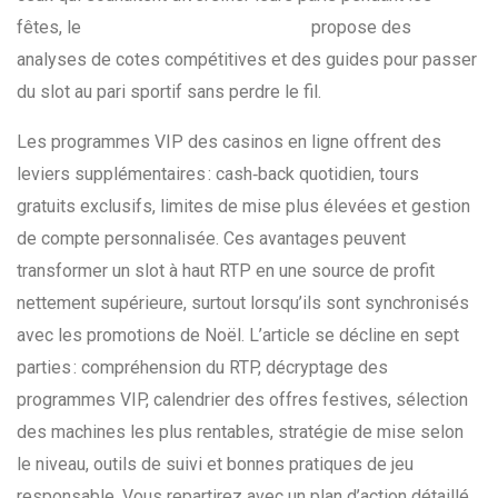
fêtes, le
meilleur site de paris sportif
propose des
analyses de cotes compétitives et des guides pour passer
du slot au pari sportif sans perdre le fil.
Les programmes VIP des casinos en ligne offrent des
leviers supplémentaires : cash‑back quotidien, tours
gratuits exclusifs, limites de mise plus élevées et gestion
de compte personnalisée. Ces avantages peuvent
transformer un slot à haut RTP en une source de profit
nettement supérieure, surtout lorsqu’ils sont synchronisés
avec les promotions de Noël. L’article se décline en sept
parties : compréhension du RTP, décryptage des
programmes VIP, calendrier des offres festives, sélection
des machines les plus rentables, stratégie de mise selon
le niveau, outils de suivi et bonnes pratiques de jeu
responsable. Vous repartirez avec un plan d’action détaillé