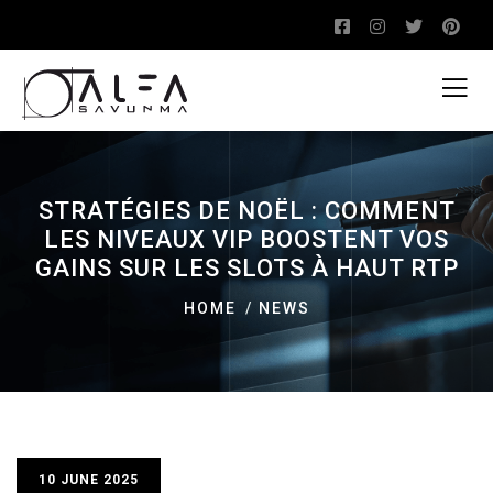
STRATÉGIES DE NOËL : COMMENT
LES NIVEAUX VIP BOOSTENT VOS
GAINS SUR LES SLOTS À HAUT RTP
HOME
NEWS
10 JUNE 2025