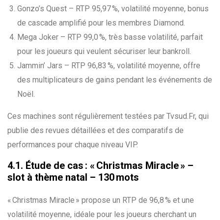
Gonzo’s Quest – RTP 95,97 %, volatilité moyenne, bonus
de cascade amplifié pour les membres Diamond.
Mega Joker – RTP 99,0 %, très basse volatilité, parfait
pour les joueurs qui veulent sécuriser leur bankroll.
Jammin’ Jars – RTP 96,83 %, volatilité moyenne, offre
des multiplicateurs de gains pendant les événements de
Noël.
Ces machines sont régulièrement testées par Tvsud.Fr, qui
publie des revues détaillées et des comparatifs de
performances pour chaque niveau VIP.
4.1. Étude de cas : « Christmas Miracle » –
slot à thème natal – 130 mots
« Christmas Miracle » propose un RTP de 96,8 % et une
volatilité moyenne, idéale pour les joueurs cherchant un