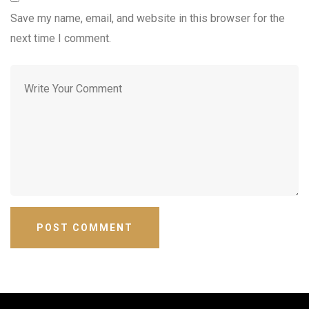
Save my name, email, and website in this browser for the
next time I comment.