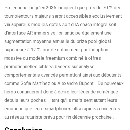
Projections jusqu’en 2035 indiquent que près de 70 % des
tournoientours majeurs seront accessibles exclusivement
via appareils mobiles dotés soit d’IA coach intégré soit
d’interface AR immersive ; on anticipe également une
augmentation moyenne annuelle du prize pool global
supérieure à 12 %, portée notamment par l’adoption
massive du modèle freemium combiné à offres
promotionnelles ciblées basées sur analyse
comportementale avancée permettant ainsi aux débutants
comme Sofia Martínez ou Alexandre Dupont… De nouveaux
héros continueront donc à écrire leur légende numérique
depuis leurs poches — tant qu’ils maîtrisent autant leurs
émotions que leurs smartphones ultra rapides connectés
au réseau futuriste prévu pour fin décennie prochaine .