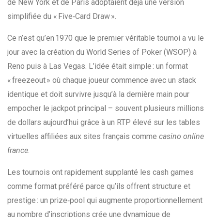
de New York et de Paris adoptaient déjà une version
simplifiée du « Five‑Card Draw ».
Ce n’est qu’en 1970 que le premier véritable tournoi a vu le
jour avec la création du World Series of Poker (WSOP) à
Reno puis à Las Vegas. L’idée était simple : un format
« freezeout » où chaque joueur commence avec un stack
identique et doit survivre jusqu’à la dernière main pour
empocher le jackpot principal – souvent plusieurs millions
de dollars aujourd’hui grâce à un RTP élevé sur les tables
virtuelles affiliées aux sites français comme
casino online
france
.
Les tournois ont rapidement supplanté les cash games
comme format préféré parce qu’ils offrent structure et
prestige : un prize‑pool qui augmente proportionnellement
au nombre d’inscriptions crée une dynamique de