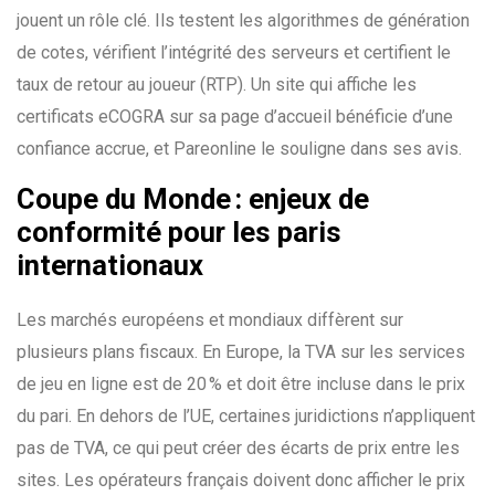
jouent un rôle clé. Ils testent les algorithmes de génération
de cotes, vérifient l’intégrité des serveurs et certifient le
taux de retour au joueur (RTP). Un site qui affiche les
certificats eCOGRA sur sa page d’accueil bénéficie d’une
confiance accrue, et Pareonline le souligne dans ses avis.
Coupe du Monde : enjeux de
conformité pour les paris
internationaux
Les marchés européens et mondiaux diffèrent sur
plusieurs plans fiscaux. En Europe, la TVA sur les services
de jeu en ligne est de 20 % et doit être incluse dans le prix
du pari. En dehors de l’UE, certaines juridictions n’appliquent
pas de TVA, ce qui peut créer des écarts de prix entre les
sites. Les opérateurs français doivent donc afficher le prix