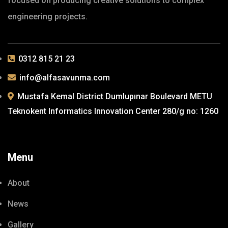
focused on producing creative solutions to complex
engineering projects.
0312 815 21 23
info@alfasavunma.com
Mustafa Kemal District Dumlupınar Boulevard METU
Teknokent Informatics Innovation Center 280/g no: 1260
Menu
About
News
Gallery