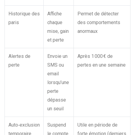
Historique des
Affiche
Permet de détecter
paris
chaque
des comportements
mise, gain
anormaux
et perte
Alertes de
Envoie un
Après 1 000 € de
perte
SMS ou
pertes en une semaine
email
lorsqu’une
perte
dépasse
un seuil
Auto‑exclusion
Suspend
Utile en période de
temporaire
le compte
forte émotion (derniers