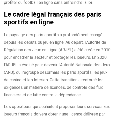
profiter du football en ligne sans enfreindre la loi.
Le cadre légal français des paris
sportifs en ligne
Le paysage des paris sportifs a profondément changé
depuis les débuts du jeu en ligne. Au départ, l’Autorité de
Régulation des Jeux en Ligne (ARJEL) a été créée en 2010
pour encadrer le secteur et protéger les joueurs. En 2020,
l’ARJEL a évolué pour devenir l’Autorité Nationale des Jeux
(ANJ), qui regroupe désormais les paris sportifs, les jeux
de casino et les loteries. Cette transition a renforcé les
exigences en matière de licences, de contrôle des flux
financiers et de lutte contre la dépendance.
Les opérateurs qui souhaitent proposer leurs services aux
joueurs français doivent obtenir une licence délivrée par