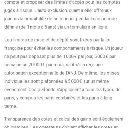
compte et proposer des limites d’accès pour les comptes
jugés à risque. L’auto‑exclusion, quant à elle, offre aux
joueurs la possibilité de se bloquer pendant une période
définie (de 1 mois à 5 ans) via un formulaire en ligne.
Les limites de mise et de dépôt sont fixées par la loi
française pour éviter les comportements à risque. Un joueur
ne peut pas déposer plus de 1 000 € par jour, 5 000 € par
semaine ou 20 000 € par mois, sauf s’il a reçu une
autorisation exceptionnelle de l’ANJ. De même, les mises
individuelles sont plafonnées à 5 000 € sur un même
événement. Ces plafonds s’appliquent à tous les types de
paris, y compris les paris combinés et les paris à long
terme.
Transparence des cotes et calcul des gains sont également
obligatoires. Les opérateurs doivent afficher les cotes en