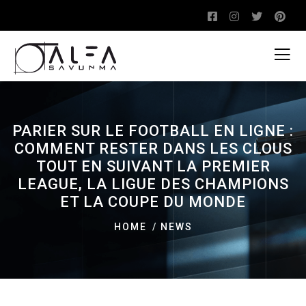
PARIER SUR LE FOOTBALL EN LIGNE :
COMMENT RESTER DANS LES CLOUS
TOUT EN SUIVANT LA PREMIER
LEAGUE, LA LIGUE DES CHAMPIONS
ET LA COUPE DU MONDE
HOME
NEWS