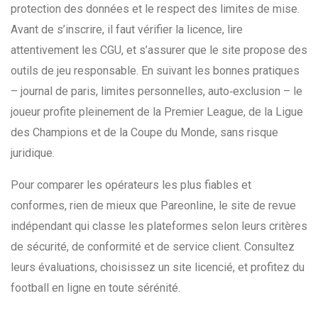
protection des données et le respect des limites de mise.
Avant de s’inscrire, il faut vérifier la licence, lire
attentivement les CGU, et s’assurer que le site propose des
outils de jeu responsable. En suivant les bonnes pratiques
– journal de paris, limites personnelles, auto‑exclusion – le
joueur profite pleinement de la Premier League, de la Ligue
des Champions et de la Coupe du Monde, sans risque
juridique.
Pour comparer les opérateurs les plus fiables et
conformes, rien de mieux que Pareonline, le site de revue
indépendant qui classe les plateformes selon leurs critères
de sécurité, de conformité et de service client. Consultez
leurs évaluations, choisissez un site licencié, et profitez du
football en ligne en toute sérénité.