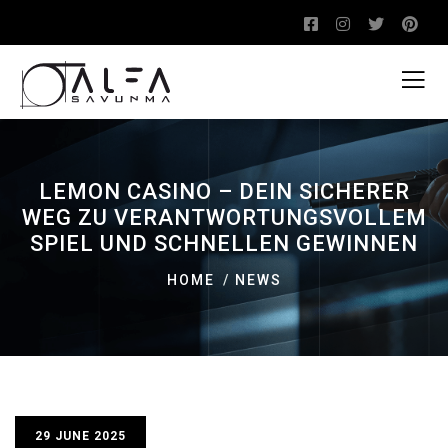
LEMON CASINO – DEIN SICHERER
WEG ZU VERANTWORTUNGSVOLLEM
SPIEL UND SCHNELLEN GEWINNEN
HOME
NEWS
29 JUNE 2025