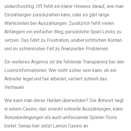
undurchsichtig. Oft fehlt ein klarer Hinweis darauf, wie man
Einzahlungen zurückziehen kann, oder es gibt lange
Wartezeiten bei Auszahlungen. Zusätzlich fehlt vielen
Anfängern ein einfacher Weg, persönliche Spiel‑Limits zu
setzen. Das führt zu Frustration, unübersichtlichen Konten
und im schlimmsten Fall zu finanziellen Problemen.
Ein weiteres Ärgernis ist die fehlende Transparenz bei den
Lizenzinformationen. Wer nicht sicher sein kann, ob ein
Anbieter legal und fair arbeitet, verliert schnell das
Vertrauen.
Wie kann man diese Hürden überwinden? Die Antwort liegt
in einem Casino, das sowohl schnelle Auszahlungen, klare
Bonusbedingungen als auch umfassende Spieler‑Tools
bietet. Genau hier setzt Lemon Casino an.