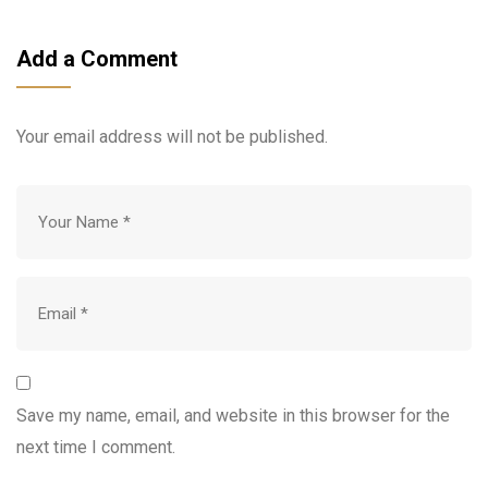
Add a Comment
Your email address will not be published.
Save my name, email, and website in this browser for the
next time I comment.