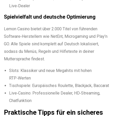
Live‑Dealer
Spielvielfalt und deutsche Optimierung
Lemon Casino bietet über 2.000 Titel von führenden
Software‑Herstellern wie NetEnt, Microgaming und Play’n
GO. Alle Spiele sind komplett auf Deutsch lokalisiert,
sodass du Menüs, Regeln und Hilfetexte in deiner
Muttersprache findest.
Slots: Klassiker und neue Megahits mit hohen
RTP‑Werten
Tischspiele: Europäisches Roulette, Blackjack, Baccarat
Live‑Casino: Professionelle Dealer, HD‑Streaming,
Chatfunktion
Praktische Tipps für ein sicheres