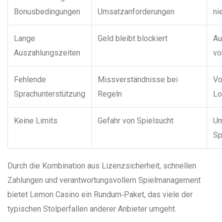
Bonusbedingungen
Umsatzanforderungen
ni
Lange
Geld bleibt blockiert
Au
Auszahlungszeiten
vo
Fehlende
Missverständnisse bei
Vo
Sprachunterstützung
Regeln
Lo
Keine Limits
Gefahr von Spielsucht
Um
Sp
Durch die Kombination aus Lizenzsicherheit, schnellen
Zahlungen und verantwortungsvollem Spielmanagement
bietet Lemon Casino ein Rundum‑Paket, das viele der
typischen Stolperfallen anderer Anbieter umgeht.