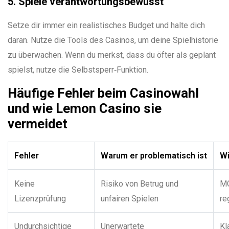
5. Spiele verantwortungsbewusst
Setze dir immer ein realistisches Budget und halte dich
daran. Nutze die Tools des Casinos, um deine Spielhistorie
zu überwachen. Wenn du merkst, dass du öfter als geplant
spielst, nutze die Selbstsperr‑Funktion.
Häufige Fehler beim Casinowahl
und wie Lemon Casino sie
vermeidet
Fehler
Warum er problematisch ist
Wi
Keine
Risiko von Betrug und
MG
Lizenzprüfung
unfairen Spielen
re
Undurchsichtige
Unerwartete
Kl