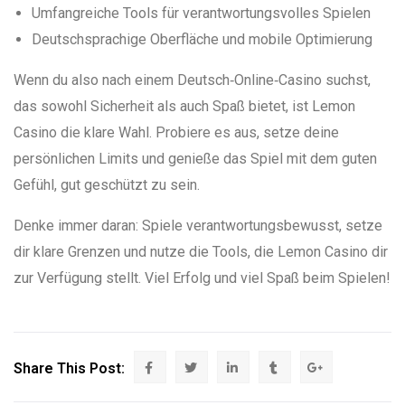
Umfangreiche Tools für verantwortungsvolles Spielen
Deutschsprachige Oberfläche und mobile Optimierung
Wenn du also nach einem Deutsch‑Online‑Casino suchst,
das sowohl Sicherheit als auch Spaß bietet, ist Lemon
Casino die klare Wahl. Probiere es aus, setze deine
persönlichen Limits und genieße das Spiel mit dem guten
Gefühl, gut geschützt zu sein.
Denke immer daran: Spiele verantwortungsbewusst, setze
dir klare Grenzen und nutze die Tools, die Lemon Casino dir
zur Verfügung stellt. Viel Erfolg und viel Spaß beim Spielen!
Share This Post: