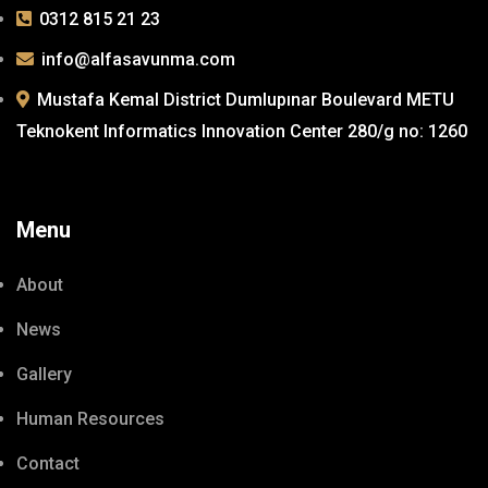
0312 815 21 23
info@alfasavunma.com
Mustafa Kemal District Dumlupınar Boulevard METU
Teknokent Informatics Innovation Center 280/g no: 1260
Menu
About
News
Gallery
Human Resources
Contact