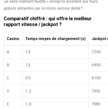
«je sens vraiment fluidité » lorsqu’ils accèdent aux tours
gratuits alimentés par ce micro-service dédié.*
Comparatif chiffré : qui offre le meilleur
rapport vitesse / jackpot ?
Casino
Temps moyen de chargement (s)
Jackpot 
A
1,9
7 200
B
1,5
6 850
C
0·9
8 100
D
1 ,2
7​450
E
1 ,0
7​980