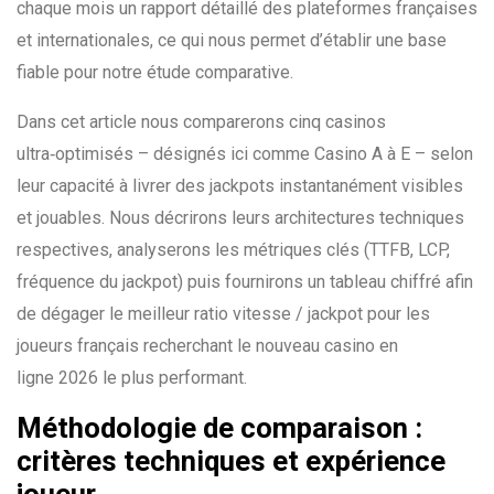
chaque mois un rapport détaillé des plateformes françaises
et internationales, ce qui nous permet d’établir une base
fiable pour notre étude comparative.
Dans cet article nous comparerons cinq casinos
ultra‑optimisés – désignés ici comme Casino A à E – selon
leur capacité à livrer des jackpots instantanément visibles
et jouables. Nous décrirons leurs architectures techniques
respectives, analyserons les métriques clés (TTFB, LCP,
fréquence du jackpot) puis fournirons un tableau chiffré afin
de dégager le meilleur ratio vitesse / jackpot pour les
joueurs français recherchant le nouveau casino en
ligne 2026 le plus performant.
Méthodologie de comparaison :
critères techniques et expérience
joueur