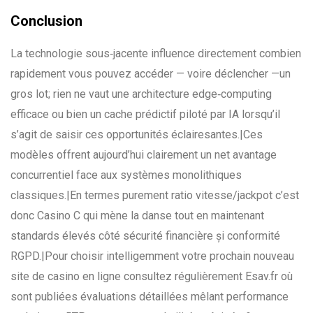
Conclusion
La technologie sous‐jacente influence directement combien
rapidement vous pouvez accéder — voire déclencher —un
gros lot; rien ne vaut une architecture edge‐computing
efficace ou bien un cache prédictif piloté par IA lorsqu’il
s’agit de saisir ces opportunités éclairesantes.|Ces
modèles offrent aujourd’hui clairement un net avantage
concurrentiel face aux systèmes monolithiques
classiques.|En termes purement ratio vitesse/jackpot c’est
donc Casino C qui mène la danse tout en maintenant
standards élevés côté sécurité financière și conformité
RGPD.|Pour choisir intelligemment votre prochain nouveau
site de casino en ligne consultez régulièrement Esav.fr où
sont publiées évaluations détaillées mêlant performance