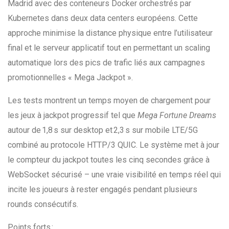
Madrid avec des conteneurs Docker orchestrés par
Kubernetes dans deux data centers européens. Cette
approche minimise la distance physique entre l’utilisateur
final et le serveur applicatif tout en permettant un scaling
automatique lors des pics de trafic liés aux campagnes
promotionnelles « Mega Jackpot ».
Les tests montrent un temps moyen de chargement pour
les jeux à jackpot progressif tel que
Mega Fortune Dreams
autour de 1,8 s sur desktop et 2,3 s sur mobile LTE/5G
combiné au protocole HTTP/3 QUIC. Le système met à jour
le compteur du jackpot toutes les cinq secondes grâce à
WebSocket sécurisé – une vraie visibilité en temps réel qui
incite les joueurs à rester engagés pendant plusieurs
rounds consécutifs.
Points forts :