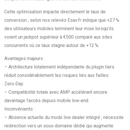
Cette optimisation impacte directement le taux de
conversion ; selon nos relevés Esav.fr indique que +27 %
des utilisateurs mobiles terminent leur mise lorsqu’ils
voient un jackpot supérieur à €500 comparé aux sites
concurrents où ce taux stagne autour de +12 %.
Avantages majeurs :
– Architecture totalement indépendante du plugin tiers
réduit considérablement les risques liés aux failles
Zero‑Day.
– Compatibilité totale avec AMP accélérant encore
davantage l’accès depuis mobile low‑end.
Inconvénients :
– Absence actuelle du mode live dealer intégré ; nécessite
redirection vers un sous‑domaine dédié qui augmente