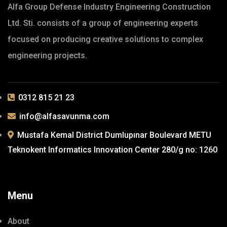
Alfa Group Defense Industry Engineering Construction
Ltd. Sti. consists of a group of engineering experts
focused on producing creative solutions to complex
engineering projects.
0312 815 21 23
info@alfasavunma.com
Mustafa Kemal District Dumlupınar Boulevard METU
Teknokent Informatics Innovation Center 280/g no: 1260
Menu
About