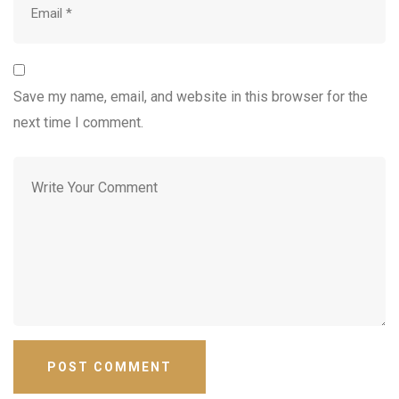
Save my name, email, and website in this browser for the
next time I comment.