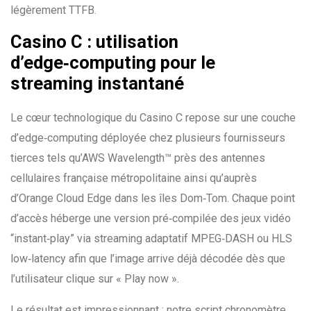
légèrement TTFB.
Casino C : utilisation
d’edge‑computing pour le
streaming instantané
Le cœur technologique du Casino C repose sur une couche
d’edge‑computing déployée chez plusieurs fournisseurs
tierces tels qu’AWS Wavelength™ près des antennes
cellulaires française métropolitaine ainsi qu’auprès
d’Orange Cloud Edge dans les îles Dom‑Tom. Chaque point
d’accès héberge une version pré‑compilée des jeux vidéo
“instant‑play” via streaming adaptatif MPEG‑DASH ou HLS
low‐latency afin que l’image arrive déjà décodée dès que
l’utilisateur clique sur « Play now ».
Le résultat est impressionnant : notre script chronomètre