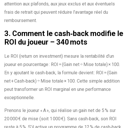
attention aux plafonds, aux jeux exclus et aux éventuels
frais de retrait qui peuvent réduire l’avantage réel du
remboursement.
3. Comment le cash‑back modifie le
ROI du joueur – 340 mots
Le ROI (return on investment) mesure la rentabilité d’un
joueur en pourcentage : ROI = (Gain net ÷ Mise totale) × 100.
En y ajoutant le cash‑back, la formule devient : ROI = (Gain
net + Cash‑back) ÷ Mise totale × 100. Cette simple addition
peut transformer un ROI marginal en une performance
exceptionnelle.
Prenons le joueur « A », qui réalise un gain net de 5 % sur
20 000 € de mise (soit 1 000 €). Sans cash‑back, son ROI
reste à 5 %. S’il active un programme de 12 % de cash‑back