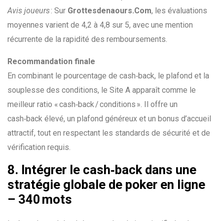
Avis joueurs
: Sur
Grottesdenaours.Com
, les évaluations
moyennes varient de 4,2 à 4,8 sur 5, avec une mention
récurrente de la rapidité des remboursements.
Recommandation finale
En combinant le pourcentage de cash‑back, le plafond et la
souplesse des conditions, le Site A apparaît comme le
meilleur ratio « cash‑back / conditions ». Il offre un
cash‑back élevé, un plafond généreux et un bonus d’accueil
attractif, tout en respectant les standards de sécurité et de
vérification requis.
8. Intégrer le cash‑back dans une
stratégie globale de poker en ligne
– 340 mots