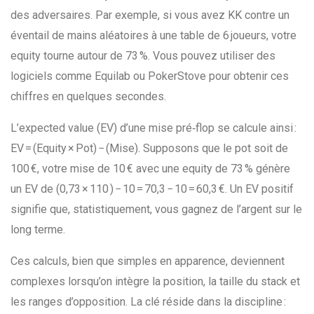
des adversaires. Par exemple, si vous avez KK contre un
éventail de mains aléatoires à une table de 6 joueurs, votre
equity tourne autour de 73 %. Vous pouvez utiliser des
logiciels comme Equilab ou PokerStove pour obtenir ces
chiffres en quelques secondes.
L’expected value (EV) d’une mise pré‑flop se calcule ainsi :
EV = (Equity × Pot) − (Mise). Supposons que le pot soit de
100 €, votre mise de 10 € avec une equity de 73 % génère
un EV de (0,73 × 110 ) − 10 = 70,3 − 10 = 60,3 €. Un EV positif
signifie que, statistiquement, vous gagnez de l’argent sur le
long terme.
Ces calculs, bien que simples en apparence, deviennent
complexes lorsqu’on intègre la position, la taille du stack et
les ranges d’opposition. La clé réside dans la discipline :