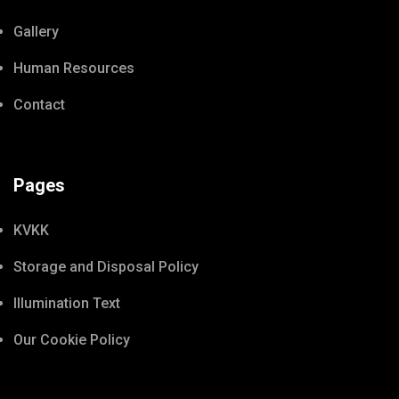
Gallery
Human Resources
Contact
Pages
KVKK
Storage and Disposal Policy
Illumination Text
Our Cookie Policy