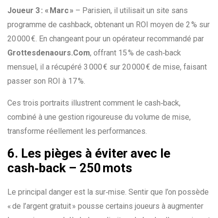
Joueur 3 : « Marc »
– Parisien, il utilisait un site sans
programme de cashback, obtenant un ROI moyen de 2 % sur
20 000 €. En changeant pour un opérateur recommandé par
Grottesdenaours.Com
, offrant 15 % de cash‑back
mensuel, il a récupéré 3 000 € sur 20 000 € de mise, faisant
passer son ROI à 17 %.
Ces trois portraits illustrent comment le cash‑back,
combiné à une gestion rigoureuse du volume de mise,
transforme réellement les performances.
6. Les pièges à éviter avec le
cash‑back – 250 mots
Le principal danger est la sur‑mise. Sentir que l’on possède
« de l’argent gratuit » pousse certains joueurs à augmenter