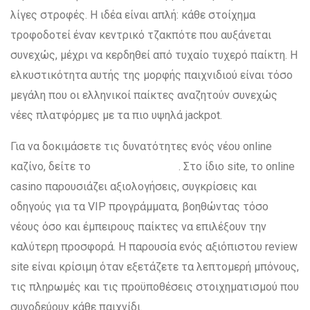
λίγες στροφές. Η ιδέα είναι απλή: κάθε στοίχημα
τροφοδοτεί έναν κεντρικό τζακπότε που αυξάνεται
συνεχώς, μέχρι να κερδηθεί από τυχαίο τυχερό παίκτη. Η
ελκυστικότητα αυτής της μορφής παιχνιδιού είναι τόσο
μεγάλη που οι ελληνικοί παίκτες αναζητούν συνεχώς
νέες πλατφόρμες με τα πιο υψηλά jackpot.
Για να δοκιμάσετε τις δυνατότητες ενός νέου online
καζίνο, δείτε το
new online casino
. Στο ίδιο site, το online
casino παρουσιάζει αξιολογήσεις, συγκρίσεις και
οδηγούς για τα VIP προγράμματα, βοηθώντας τόσο
νέους όσο και έμπειρους παίκτες να επιλέξουν την
καλύτερη προσφορά. Η παρουσία ενός αξιόπιστου review
site είναι κρίσιμη όταν εξετάζετε τα λεπτομερή μπόνους,
τις πληρωμές και τις προϋποθέσεις στοιχηματισμού που
συνοδεύουν κάθε παιχνίδι.