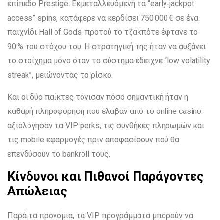
επίπεδο Prestige. Εκμεταλλευόμενη τα “early‑jackpot
access” spins, κατάφερε να κερδίσει 750 000 € σε ένα
παιχνίδι Hall of Gods, προτού το τζακπότε έφτανε το
90 % του στόχου του. Η στρατηγική της ήταν να αυξάνει
το στοίχημα μόνο όταν το σύστημα έδειχνε “low volatility
streak”, μειώνοντας το ρίσκο.
Και οι δύο παίκτες τόνισαν πόσο σημαντική ήταν η
καθαρή πληροφόρηση που έλαβαν από το online casino:
αξιολόγησαν τα VIP perks, τις συνθήκες πληρωμών και
τις mobile εφαρμογές πριν αποφασίσουν πού θα
επενδύσουν το bankroll τους.
Κίνδυνοι και Πιθανοί Παράγοντες
Απώλειας
Παρά τα προνόμια, τα VIP προγράμματα μπορούν να