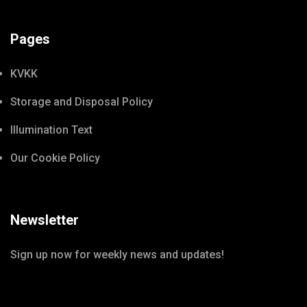
Pages
KVKK
Storage and Disposal Policy
Illumination Text
Our Cookie Policy
Newsletter
Sign up now for weekly news and updates!