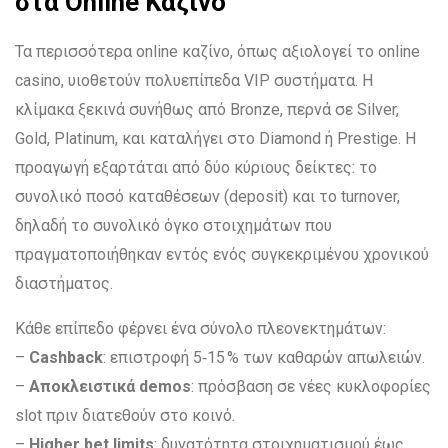
στα Online Καζίνο
Τα περισσότερα online καζίνο, όπως αξιολογεί το online
casino, υιοθετούν πολυεπίπεδα VIP συστήματα. Η
κλίμακα ξεκινά συνήθως από Bronze, περνά σε Silver,
Gold, Platinum, και καταλήγει στο Diamond ή Prestige. Η
προαγωγή εξαρτάται από δύο κύριους δείκτες: το
συνολικό ποσό καταθέσεων (deposit) και το turnover,
δηλαδή το συνολικό όγκο στοιχημάτων που
πραγματοποιήθηκαν εντός ενός συγκεκριμένου χρονικού
διαστήματος.
Κάθε επίπεδο φέρνει ένα σύνολο πλεονεκτημάτων:
–
Cashback
: επιστροφή 5‑15 % των καθαρών απωλειών.
–
Αποκλειστικά demos
: πρόσβαση σε νέες κυκλοφορίες
slot πριν διατεθούν στο κοινό.
–
Higher bet limits
: δυνατότητα στοιχηματισμού έως