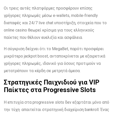
Οι τρεις αυτές πλατφόρμες προσφέρουν επίσης
γρήγορες πληρωμές μέσω e‑wallets, mobile‑friendly
διεπαφές και 24/7 live chat υποστήριξη, στοιχεία που το
online casino θεωρεί κρίσιμα για τους ελληνικούς
παίκτες που θέλουν ευελιξία και ασφάλεια.
Η σύγκριση δείχνει ότι το MegaBet, παρότι προσφέρει
μικρότερο jackpot boost, ανταποκρίνεται με εξαιρετικά
γρήγορες πληρωμές, ιδανικό για όσους προτιμούν να
μετατρέπουν τα κέρδη σε μετρητά άμεσα.
Στρατηγικές Παιχνιδιού για VIP
Παίκτες στα Progressive Slots
Η επιτυχία στα progressive slots δεν εξαρτάται μόνο από
την τύχη· απαιτείται στρατηγική διαχείριση bankroll. Ένας