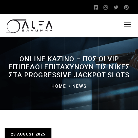
ONLINE ΚΑΖΊΝΟ – ΠΏΣ ΟΙ VIP
ΕΠΊΠΕΔΟΙ ΕΠΙΤΑΧΎΝΟΥΝ ΤΙΣ ΝΊΚΕΣ
ΣΤΑ PROGRESSIVE JACKPOT SLOTS
HOME
NEWS
23 AUGUST 2025