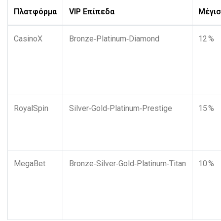
Πλατφόρμα
VIP Επίπεδα
Μέγισ
CasinoX
Bronze‑Platinum‑Diamond
12 %
RoyalSpin
Silver‑Gold‑Platinum‑Prestige
15 %
MegaBet
Bronze‑Silver‑Gold‑Platinum‑Titan
10 %