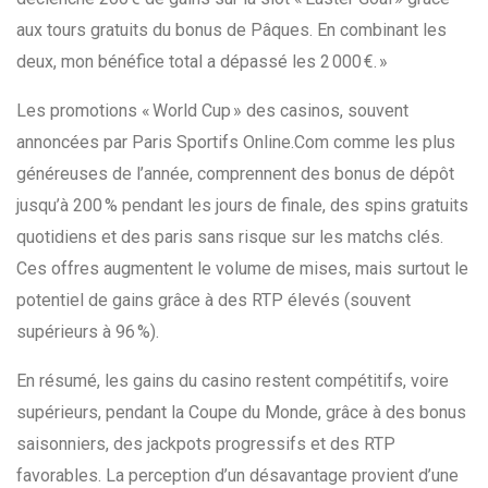
aux tours gratuits du bonus de Pâques. En combinant les
deux, mon bénéfice total a dépassé les 2 000 €. »
Les promotions « World Cup » des casinos, souvent
annoncées par Paris Sportifs Online.Com comme les plus
généreuses de l’année, comprennent des bonus de dépôt
jusqu’à 200 % pendant les jours de finale, des spins gratuits
quotidiens et des paris sans risque sur les matchs clés.
Ces offres augmentent le volume de mises, mais surtout le
potentiel de gains grâce à des RTP élevés (souvent
supérieurs à 96 %).
En résumé, les gains du casino restent compétitifs, voire
supérieurs, pendant la Coupe du Monde, grâce à des bonus
saisonniers, des jackpots progressifs et des RTP
favorables. La perception d’un désavantage provient d’une