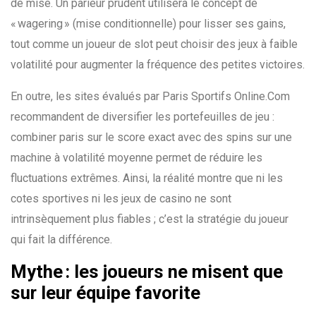
de mise. Un parieur prudent utilisera le concept de
« wagering » (mise conditionnelle) pour lisser ses gains,
tout comme un joueur de slot peut choisir des jeux à faible
volatilité pour augmenter la fréquence des petites victoires.
En outre, les sites évalués par Paris Sportifs Online.Com
recommandent de diversifier les portefeuilles de jeu :
combiner paris sur le score exact avec des spins sur une
machine à volatilité moyenne permet de réduire les
fluctuations extrêmes. Ainsi, la réalité montre que ni les
cotes sportives ni les jeux de casino ne sont
intrinsèquement plus fiables ; c’est la stratégie du joueur
qui fait la différence.
Mythe : les joueurs ne misent que
sur leur équipe favorite