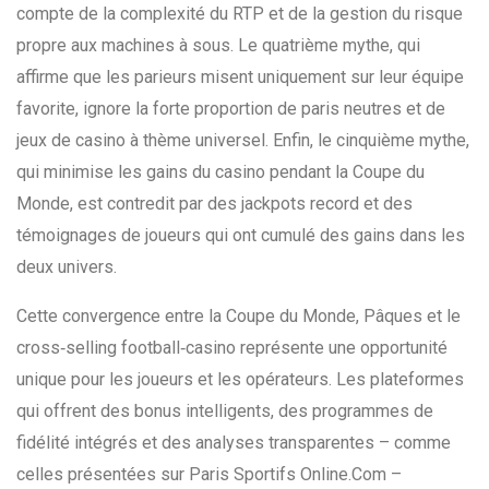
compte de la complexité du RTP et de la gestion du risque
propre aux machines à sous. Le quatrième mythe, qui
affirme que les parieurs misent uniquement sur leur équipe
favorite, ignore la forte proportion de paris neutres et de
jeux de casino à thème universel. Enfin, le cinquième mythe,
qui minimise les gains du casino pendant la Coupe du
Monde, est contredit par des jackpots record et des
témoignages de joueurs qui ont cumulé des gains dans les
deux univers.
Cette convergence entre la Coupe du Monde, Pâques et le
cross‑selling football‑casino représente une opportunité
unique pour les joueurs et les opérateurs. Les plateformes
qui offrent des bonus intelligents, des programmes de
fidélité intégrés et des analyses transparentes – comme
celles présentées sur Paris Sportifs Online.Com –