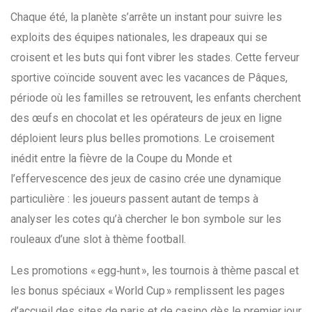
Chaque été, la planète s’arrête un instant pour suivre les
exploits des équipes nationales, les drapeaux qui se
croisent et les buts qui font vibrer les stades. Cette ferveur
sportive coïncide souvent avec les vacances de Pâques,
période où les familles se retrouvent, les enfants cherchent
des œufs en chocolat et les opérateurs de jeux en ligne
déploient leurs plus belles promotions. Le croisement
inédit entre la fièvre de la Coupe du Monde et
l’effervescence des jeux de casino crée une dynamique
particulière : les joueurs passent autant de temps à
analyser les cotes qu’à chercher le bon symbole sur les
rouleaux d’une slot à thème football.
Les promotions « egg‑hunt », les tournois à thème pascal et
les bonus spéciaux « World Cup » remplissent les pages
d’accueil des sites de paris et de casino dès le premier jour