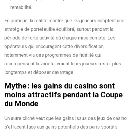
rentabilité.
En pratique, la réalité montre que les joueurs adoptent une
stratégie de portefeuille équilibré, surtout pendant la
période de forte activité où chaque mise compte. Les
opérateurs qui encouragent cette diversification,
notamment via des programmes de fidélité qui
récompensent la variété, voient leurs joueurs rester plus
longtemps et déposer davantage.
Mythe : les gains du casino sont
moins attractifs pendant la Coupe
du Monde
Un autre cliché veut que les gains issus des jeux de casino
s’effacent face aux gains potentiels des paris sportifs