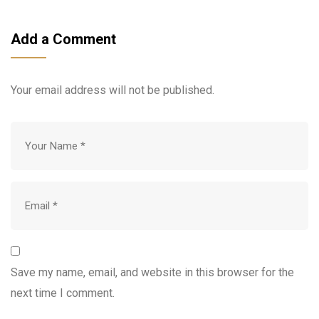
Add a Comment
Your email address will not be published.
Save my name, email, and website in this browser for the
next time I comment.