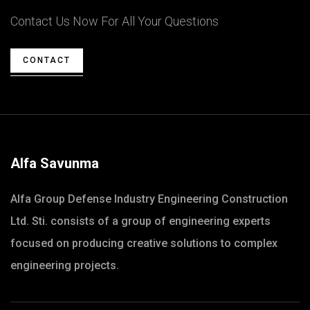
Contact Us Now For All Your Questions
CONTACT
Alfa Savunma
Alfa Group Defense Industry Engineering Construction
Ltd. Sti. consists of a group of engineering experts
focused on producing creative solutions to complex
engineering projects.