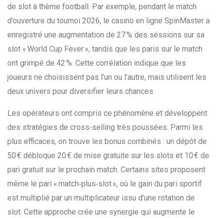
de slot à thème football. Par exemple, pendant le match
d’ouverture du tournoi 2026, le casino en ligne SpinMaster a
enregistré une augmentation de 27 % des sessions sur sa
slot « World Cup Fever », tandis que les paris sur le match
ont grimpé de 42 %. Cette corrélation indique que les
joueurs ne choisissent pas l’un ou l’autre, mais utilisent les
deux univers pour diversifier leurs chances.
Les opérateurs ont compris ce phénomène et développent
des stratégies de cross‑selling très poussées. Parmi les
plus efficaces, on trouve les bonus combinés : un dépôt de
50 € débloque 20 € de mise gratuite sur les slots et 10 € de
pari gratuit sur le prochain match. Certains sites proposent
même le pari « match‑plus‑slot », où le gain du pari sportif
est multiplié par un multiplicateur issu d’une rotation de
slot. Cette approche crée une synergie qui augmente le