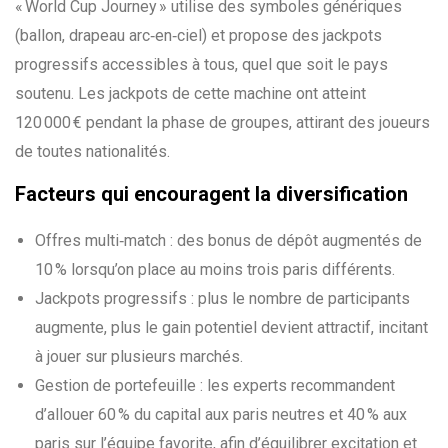
« World Cup Journey » utilise des symboles génériques
(ballon, drapeau arc‑en‑ciel) et propose des jackpots
progressifs accessibles à tous, quel que soit le pays
soutenu. Les jackpots de cette machine ont atteint
120 000 € pendant la phase de groupes, attirant des joueurs
de toutes nationalités.
Facteurs qui encouragent la diversification
Offres multi‑match : des bonus de dépôt augmentés de
10 % lorsqu’on place au moins trois paris différents.
Jackpots progressifs : plus le nombre de participants
augmente, plus le gain potentiel devient attractif, incitant
à jouer sur plusieurs marchés.
Gestion de portefeuille : les experts recommandent
d’allouer 60 % du capital aux paris neutres et 40 % aux
paris sur l’équipe favorite, afin d’équilibrer excitation et