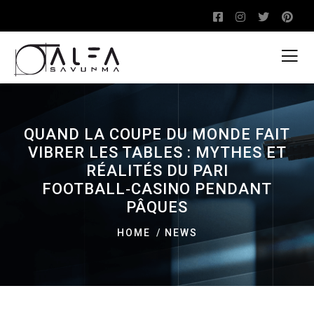
QUAND LA COUPE DU MONDE FAIT
VIBRER LES TABLES : MYTHES ET
RÉALITÉS DU PARI
FOOTBALL‑CASINO PENDANT
PÂQUES
HOME
NEWS