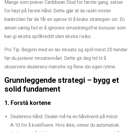
Mange som prøver Caribbean Stud for første gang, satser
for høyt på første hånd. Dette gjør at de raskt mister
bankrollen før de får en sjanse til å bruke strategien sin. En
annen vanlig feil er å ignorere omsetningsfrie bonuser som
kan gi ekstra spillkreditt uten ekstra risiko.
Pro Tip: Begynn med en lav innsats og spill minst 20 hender
før du justerer innsatsnivået. Dette gir deg tid til å
observere dealerens mønstre og finne din egen rytme.
Grunnleggende strategi – bygg et
solid fundament
1. Forstå kortene
Dealerens hånd: Dealer må ha en håndverdi på minst
A‑10 for å kvalifisere. Hvis ikke, vinner du automatisk.