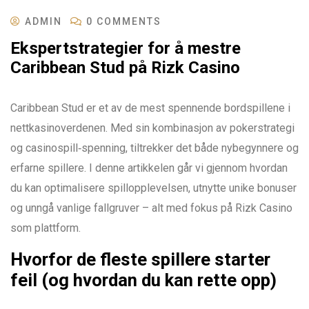
ADMIN
0 COMMENTS
Ekspertstrategier for å mestre
Caribbean Stud på Rizk Casino
Caribbean Stud er et av de mest spennende bordspillene i
nettkasinoverdenen. Med sin kombinasjon av pokerstrategi
og casinospill‑spenning, tiltrekker det både nybegynnere og
erfarne spillere. I denne artikkelen går vi gjennom hvordan
du kan optimalisere spillopplevelsen, utnytte unike bonuser
og unngå vanlige fallgruver – alt med fokus på Rizk Casino
som plattform.
Hvorfor de fleste spillere starter
feil (og hvordan du kan rette opp)