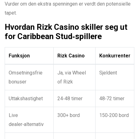
Vurder om den ekstra spenningen er verdt den potensielle
tapet.
Hvordan Rizk Casino skiller seg ut
for Caribbean Stud‑spillere
Funksjon
Rizk Casino
Konkurrenter
Omsetningsfrie
Ja, via Wheel
Sjeldent
bonuser
of Rizk
Uttaks­hastighet
24‑48 timer
48‑72 timer
Live
300+ bord
150‑200 bord
dealer‑alternativ