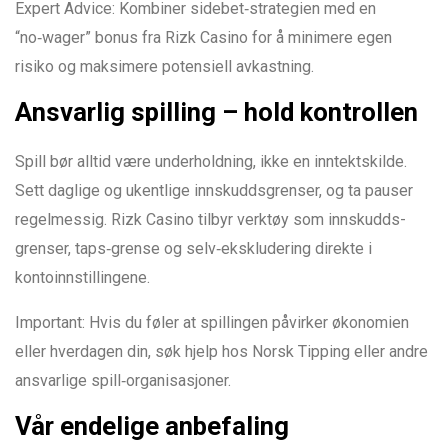
Expert Advice: Kombiner sidebet‑strategien med en
“no‑wager” bonus fra Rizk Casino for å minimere egen
risiko og maksimere potensiell avkastning.
Ansvarlig spilling – hold kontrollen
Spill bør alltid være underholdning, ikke en inntektskilde.
Sett daglige og ukentlige innskuddsgrenser, og ta pauser
regelmessig. Rizk Casino tilbyr verktøy som innskudds­
grenser, taps‑grense og selv‑ekskludering direkte i
kontoinnstillingene.
Important: Hvis du føler at spillingen påvirker økonomien
eller hverdagen din, søk hjelp hos Norsk Tipping eller andre
ansvarlige spill‑organisasjoner.
Vår endelige anbefaling