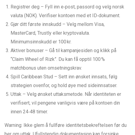
Registrer deg – Fyll inn e‑post, passord og velg norsk
valuta (NOK). Verifiser kontoen med et ID‑dokument.
Gjør ditt første innskudd – Velg mellom Visa,
MasterCard, Trustly eller kryptovaluta.
Minimumsinnskudd er 100 kr.
Aktiver bonuser – Gå til kampanjesiden og klikk på
“Claim Wheel of Rizk”. Du kan få opptil 100 %
matchbonus uten omsetningskrav.
Spill Caribbean Stud – Sett inn ønsket innsats, følg
strategien ovenfor, og hold øye med sideinnsatser.
Uttak – Velg ønsket uttaksmetode. Når identiteten er
verifisert, vil pengene vanligvis være på kontoen din
innen 24‑48 timer.
Warning: Ikke glem å fullføre identitetsbekreftelsen før du
ber om uttak. Ufullstendig dokumentasjon kan forsinke