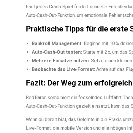
Fast jedes Crash‑Spiel fordert schnelle Entscheidun
Auto‑Cash‑Out‑Funktion, um emotionale Fehlentschei
Praktische Tipps für die erste
Bankroll‑Management:
Beginne mit 10 % deiner
Auto‑Cash‑Out testen:
Starte mit 2 x, um das 
Mehrere Einsätze nutzen:
Setze einen kleinen 
Beobachte das Live‑Format:
Achte auf das Flu
Fazit: Der Weg zum erfolgreich
Red Baron kombiniert ein fesselndes Luftfahrt‑Thema
Auto‑Cash‑Out‑Funktion gezielt einsetzt, kann das Sp
Wenn du bereit bist, das Gelernte in die Praxis umz
Live‑Format, die mobile Version und alle nötigen In