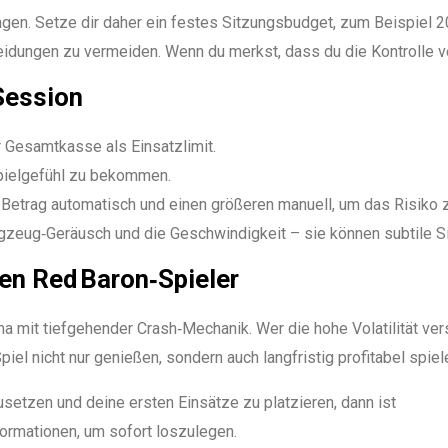
gen. Setze dir daher ein festes Sitzungsbudget, zum Beispiel 20 
dungen zu vermeiden. Wenn du merkst, dass du die Kontrolle ver
 Session
 Gesamtkasse als Einsatzlimit.
Spielgefühl zu bekommen.
Betrag automatisch und einen größeren manuell, um das Risiko z
gzeug‑Geräusch und die Geschwindigkeit – sie können subtile S
en Red Baron‑Spieler
 mit tiefgehender Crash‑Mechanik. Wer die hohe Volatilität verst
iel nicht nur genießen, sondern auch langfristig profitabel spiel
usetzen und deine ersten Einsätze zu platzieren, dann ist
Red Ba
formationen, um sofort loszulegen.