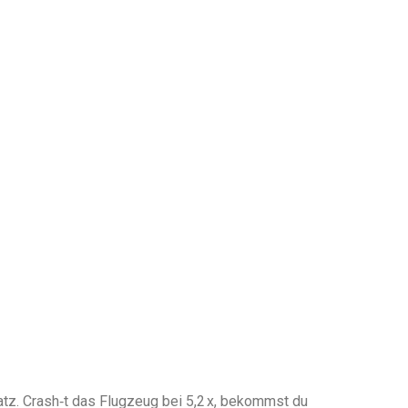
nsatz. Crash‑t das Flugzeug bei 5,2 x, bekommst du