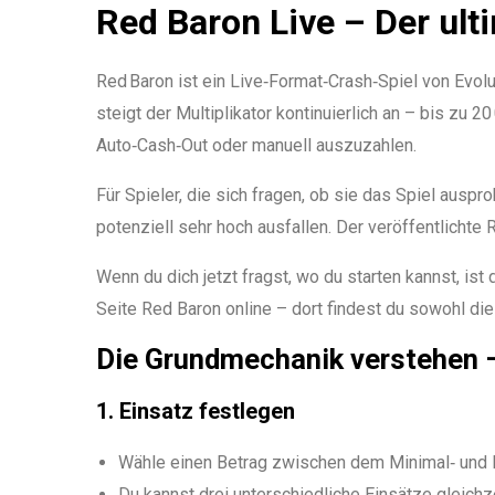
Red Baron Live – Der ult
Red Baron ist ein Live‑Format‑Crash‑Spiel von Evol
steigt der Multiplikator kontinuierlich an – bis zu 
Auto‑Cash‑Out oder manuell auszuzahlen.
Für Spieler, die sich fragen, ob sie das Spiel auspro
potenziell sehr hoch ausfallen. Der veröffentlichte 
Wenn du dich jetzt fragst, wo du starten kannst, ist
Seite Red Baron online – dort findest du sowohl di
Die Grundmechanik verstehen – 
1. Einsatz festlegen
Wähle einen Betrag zwischen dem Minimal‑ und 
Du kannst drei unterschiedliche Einsätze gleichze