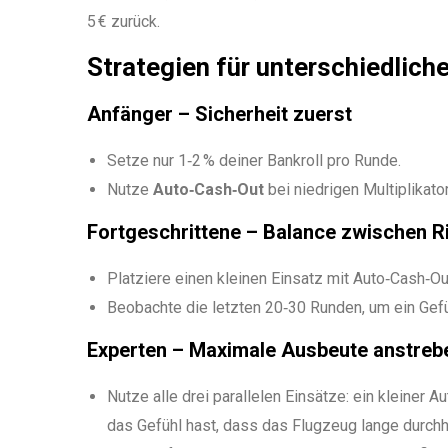
5 € zurück.
Strategien für unterschiedlich
Anfänger – Sicherheit zuerst
Setze nur 1‑2 % deiner Bankroll pro Runde.
Nutze
Auto‑Cash‑Out
bei niedrigen Multiplikator
Fortgeschrittene – Balance zwischen Ri
Platziere einen kleinen Einsatz mit Auto‑Cash‑Ou
Beobachte die letzten 20‑30 Runden, um ein Gefü
Experten – Maximale Ausbeute anstreb
Nutze alle drei parallelen Einsätze: ein kleiner A
das Gefühl hast, dass das Flugzeug lange durchh