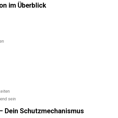
on im Überblick
ien
keiten
gend sein
 – Dein Schutzmechanismus