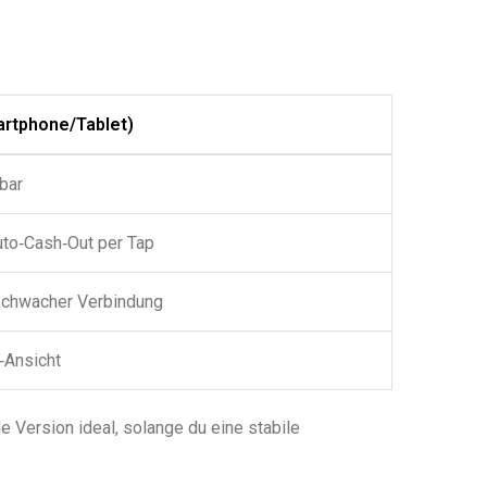
artphone/Tablet)
bar
uto‑Cash‑Out per Tap
 schwacher Verbindung
‑Ansicht
e Version ideal, solange du eine stabile