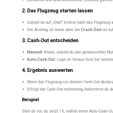
2. Das Flugzeug starten lassen
Sobald du auf „Start“ klickst, hebt das Flugzeug 
Der Anstieg ist linear, aber die
Crash‑Zeit
ist zu
3. Cash‑Out entscheiden
Manuell
: Klicke, sobald du den gewünschten Multi
Auto‑Cash‑Out
: Lege im Voraus fest, bei welch
4. Ergebnis auswerten
Wenn das Flugzeug vor deinem Cash‑Out abstürzt,
Erfolgt der Cash‑Out rechtzeitig, bekommst du de
Beispiel
Stell dir vor, du setzt 1 €, wählst einen Auto‑Cash‑