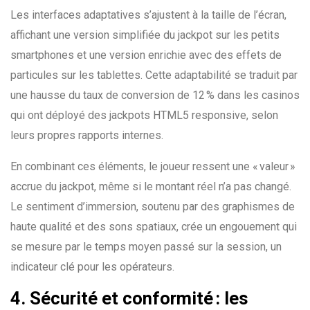
Les interfaces adaptatives s’ajustent à la taille de l’écran,
affichant une version simplifiée du jackpot sur les petits
smartphones et une version enrichie avec des effets de
particules sur les tablettes. Cette adaptabilité se traduit par
une hausse du taux de conversion de 12 % dans les casinos
qui ont déployé des jackpots HTML5 responsive, selon
leurs propres rapports internes.
En combinant ces éléments, le joueur ressent une « valeur »
accrue du jackpot, même si le montant réel n’a pas changé.
Le sentiment d’immersion, soutenu par des graphismes de
haute qualité et des sons spatiaux, crée un engouement qui
se mesure par le temps moyen passé sur la session, un
indicateur clé pour les opérateurs.
4. Sécurité et conformité : les