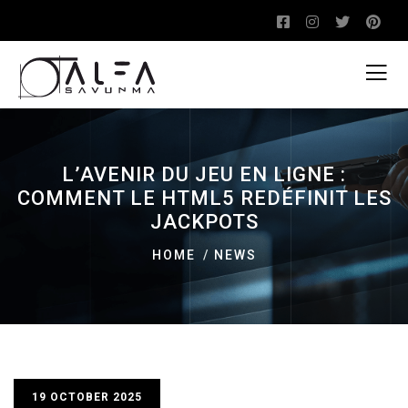
L’AVENIR DU JEU EN LIGNE :
COMMENT LE HTML5 REDÉFINIT LES
JACKPOTS
HOME
NEWS
19 OCTOBER 2025