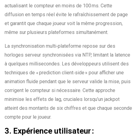
actualisant le compteur en moins de 100 ms. Cette
diffusion en temps réel évite le rafraîchissement de page
et garantit que chaque joueur voit la même progression,
même sur plusieurs plateformes simultanément.
La synchronisation multi‑plateforme repose sur des
horloges serveur synchronisées via NTP, limitant la latence
à quelques millisecondes. Les développeurs utilisent des
techniques de « prediction client‑side » pour afficher une
animation fluide pendant que le serveur valide la mise, puis
corrigent le compteur si nécessaire. Cette approche
minimise les effets de lag, cruciales lorsqu’un jackpot
atteint des montants de six chiffres et que chaque seconde
compte pour le joueur.
3. Expérience utilisateur :