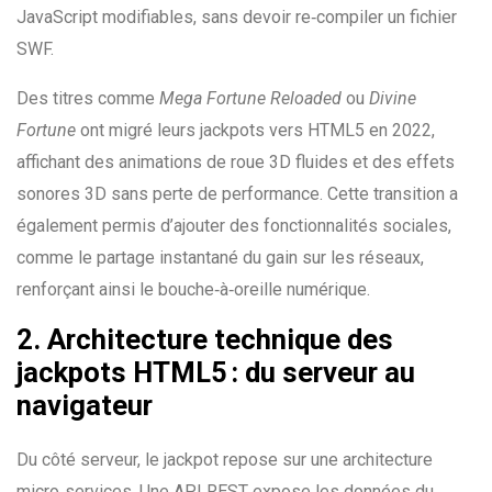
JavaScript modifiables, sans devoir re‑compiler un fichier
SWF.
Des titres comme
Mega Fortune Reloaded
ou
Divine
Fortune
ont migré leurs jackpots vers HTML5 en 2022,
affichant des animations de roue 3D fluides et des effets
sonores 3D sans perte de performance. Cette transition a
également permis d’ajouter des fonctionnalités sociales,
comme le partage instantané du gain sur les réseaux,
renforçant ainsi le bouche‑à‑oreille numérique.
2. Architecture technique des
jackpots HTML5 : du serveur au
navigateur
Du côté serveur, le jackpot repose sur une architecture
micro‑services. Une API REST expose les données du