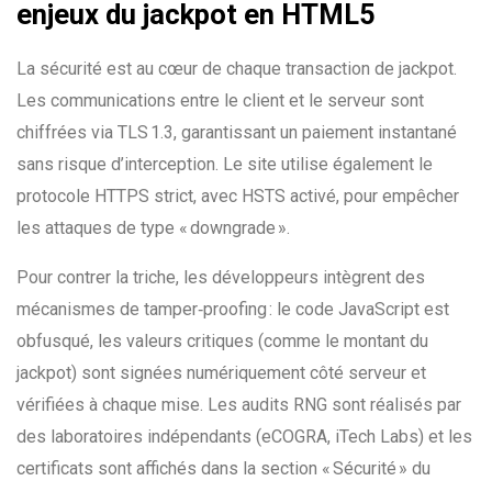
enjeux du jackpot en HTML5
La sécurité est au cœur de chaque transaction de jackpot.
Les communications entre le client et le serveur sont
chiffrées via TLS 1.3, garantissant un paiement instantané
sans risque d’interception. Le site utilise également le
protocole HTTPS strict, avec HSTS activé, pour empêcher
les attaques de type « downgrade ».
Pour contrer la triche, les développeurs intègrent des
mécanismes de tamper‑proofing : le code JavaScript est
obfusqué, les valeurs critiques (comme le montant du
jackpot) sont signées numériquement côté serveur et
vérifiées à chaque mise. Les audits RNG sont réalisés par
des laboratoires indépendants (eCOGRA, iTech Labs) et les
certificats sont affichés dans la section « Sécurité » du