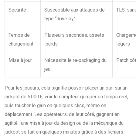
Sécurité
Susceptible aux attaques de
TLS, sand
type “drive‑by”
Temps de
Plusieurs secondes, assets
Chargeme
chargement
lourds
légers
Mise à jour
Nécessite le re‑packaging du
Patch côt
jeu
Pour les joueurs, cela signifie pouvoir placer un pari sur un
jackpot de 5 000 €, voir le compteur grimper en temps réel,
puis toucher le gain en quelques clics, même en
déplacement. Les opérateurs, de leur côté, gagnent en
agilité : une mise à jour du design ou de la mécanique du
jackpot se fait en quelques minutes grâce à des fichiers