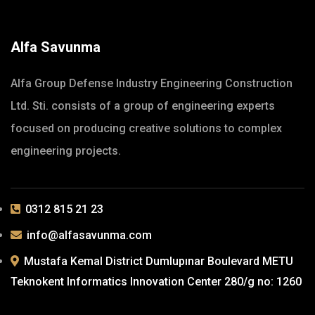
Alfa Savunma
Alfa Group Defense Industry Engineering Construction
Ltd. Sti. consists of a group of engineering experts
focused on producing creative solutions to complex
engineering projects.
0312 815 21 23
info@alfasavunma.com
Mustafa Kemal District Dumlupınar Boulevard METU
Teknokent Informatics Innovation Center 280/g no: 1260