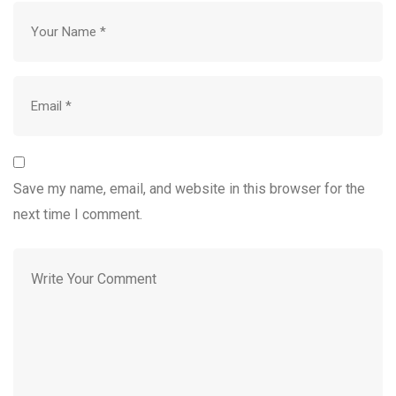
Save my name, email, and website in this browser for the
next time I comment.