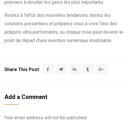
premiers à récolter les gains les plus importants.
Restez à l’affût des nouvelles tendances, testez les
solutions présentées et préparez‑vous à vivre l’ère des
jackpots ultra‑performants, où chaque mise peut devenir le
point de départ d’une aventure numérique inoubliable.
Share This Post:
Add a Comment
Your email address will not be published.