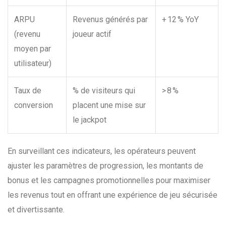
ARPU
Revenus générés par
+ 12 % YoY
(revenu
joueur actif
moyen par
utilisateur)
Taux de
% de visiteurs qui
> 8 %
conversion
placent une mise sur
le jackpot
En surveillant ces indicateurs, les opérateurs peuvent
ajuster les paramètres de progression, les montants de
bonus et les campagnes promotionnelles pour maximiser
les revenus tout en offrant une expérience de jeu sécurisée
et divertissante.