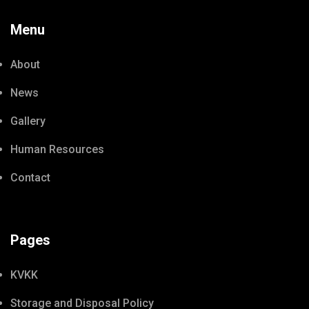
Menu
About
News
Gallery
Human Resources
Contact
Pages
KVKK
Storage and Disposal Policy