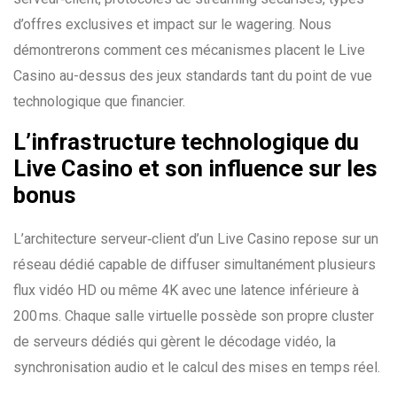
d’offres exclusives et impact sur le wagering. Nous
démontrerons comment ces mécanismes placent le Live
Casino au-dessus des jeux standards tant du point de vue
technologique que financier.
L’infrastructure technologique du
Live Casino et son influence sur les
bonus
L’architecture serveur‑client d’un Live Casino repose sur un
réseau dédié capable de diffuser simultanément plusieurs
flux vidéo HD ou même 4K avec une latence inférieure à
200 ms. Chaque salle virtuelle possède son propre cluster
de serveurs dédiés qui gèrent le décodage vidéo, la
synchronisation audio et le calcul des mises en temps réel.