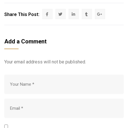
Share This Post:
Add a Comment
Your email address will not be published.