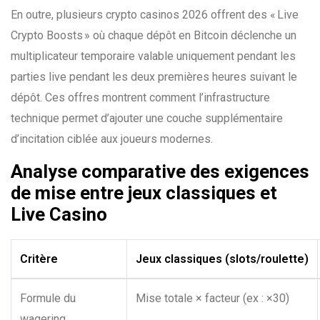
En outre, plusieurs crypto casinos 2026 offrent des « Live
Crypto Boosts » où chaque dépôt en Bitcoin déclenche un
multiplicateur temporaire valable uniquement pendant les
parties live pendant les deux premières heures suivant le
dépôt. Ces offres montrent comment l’infrastructure
technique permet d’ajouter une couche supplémentaire
d’incitation ciblée aux joueurs modernes.
Analyse comparative des exigences
de mise entre jeux classiques et
Live Casino
Critère
Jeux classiques (slots/roulette)
Formule du
Mise totale × facteur (ex : ×30)
wagering