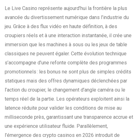
Le Live Casino représente aujourd’hui la frontière la plus
avancée du divertissement numérique dans l’industrie du
jeu. Grâce à des flux vidéo en haute définition, à des
croupiers réels et à une interaction instantanée, il crée une
immersion que les machines à sous ou les jeux de table
classiques ne peuvent égaler. Cette évolution technique
s’accompagne d’une refonte complète des programmes
promotionnels : les bonus ne sont plus de simples crédits
statiques mais des offres dynamiques déclenchées par
l’action du croupier, le changement d’angle caméra ou le
temps réel de la partie. Les opérateurs exploitent ainsi la
latence réduite pour valider les conditions de mise au
milliseconde près, garantissant une transparence accrue et
une expérience utilisateur fluide. Parallèlement,
l’émergence des crypto casinos en 2026 introduit de