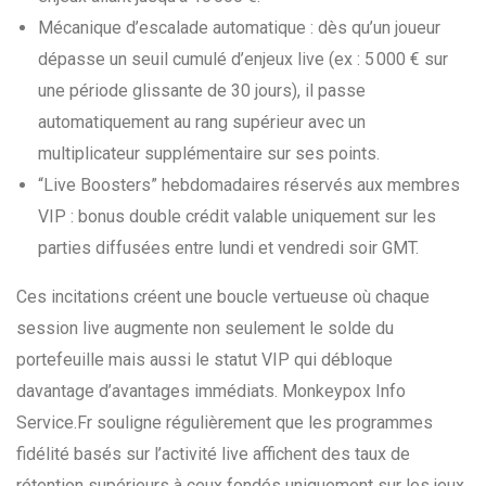
Mécanique d’escalade automatique : dès qu’un joueur
dépasse un seuil cumulé d’enjeux live (ex : 5 000 € sur
une période glissante de 30 jours), il passe
automatiquement au rang supérieur avec un
multiplicateur supplémentaire sur ses points.
“Live Boosters” hebdomadaires réservés aux membres
VIP : bonus double crédit valable uniquement sur les
parties diffusées entre lundi et vendredi soir GMT.
Ces incitations créent une boucle vertueuse où chaque
session live augmente non seulement le solde du
portefeuille mais aussi le statut VIP qui débloque
davantage d’avantages immédiats. Monkeypox Info
Service.Fr souligne régulièrement que les programmes
fidélité basés sur l’activité live affichent des taux de
rétention supérieurs à ceux fondés uniquement sur les jeux