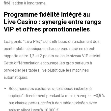
fidélisation à long terme.
Programme fidélité intégré au
Live Casino : synergie entre rangs
VIP et offres promotionnelles
Les points “Live Play” sont attribués distinctement des
points slots classiques ; chaque euro misé en direct
rapporte entre 1,2 et 2 points selon le niveau VIP atteint.
Cette différenciation encourage les gros parieurs à
privilégier les tables live plutôt que les machines
automatiques.
Récompenses exclusives : cashback instantané
appliqué directement pendant la main (exemple : –0,5 %
sur chaque perte), accès à des tables privées avec
enjeux allant jusqu’à 10 000 €.