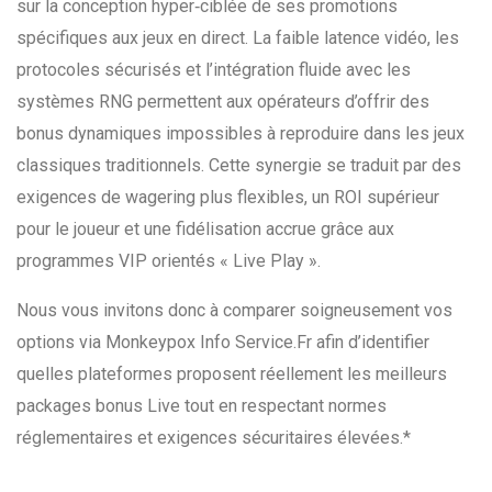
sur la conception hyper‑ciblée de ses promotions
spécifiques aux jeux en direct. La faible latence vidéo, les
protocoles sécurisés et l’intégration fluide avec les
systèmes RNG permettent aux opérateurs d’offrir des
bonus dynamiques impossibles à reproduire dans les jeux
classiques traditionnels. Cette synergie se traduit par des
exigences de wagering plus flexibles, un ROI supérieur
pour le joueur et une fidélisation accrue grâce aux
programmes VIP orientés « Live Play ».
Nous vous invitons donc à comparer soigneusement vos
options via Monkeypox Info Service.Fr afin d’identifier
quelles plateformes proposent réellement les meilleurs
packages bonus Live tout en respectant normes
réglementaires et exigences sécuritaires élevées.*