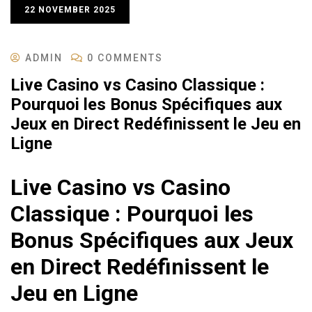
22 NOVEMBER 2025
ADMIN
0 COMMENTS
Live Casino vs Casino Classique :
Pourquoi les Bonus Spécifiques aux
Jeux en Direct Redéfinissent le Jeu en
Ligne
Live Casino vs Casino
Classique : Pourquoi les
Bonus Spécifiques aux Jeux
en Direct Redéfinissent le
Jeu en Ligne