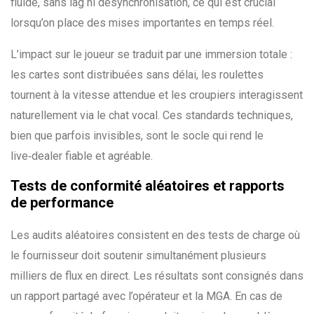
fluide, sans lag ni désynchronisation, ce qui est crucial
lorsqu’on place des mises importantes en temps réel.
L’impact sur le joueur se traduit par une immersion totale :
les cartes sont distribuées sans délai, les roulettes
tournent à la vitesse attendue et les croupiers interagissent
naturellement via le chat vocal. Ces standards techniques,
bien que parfois invisibles, sont le socle qui rend le
live‑dealer fiable et agréable.
Tests de conformité aléatoires et rapports
de performance
Les audits aléatoires consistent en des tests de charge où
le fournisseur doit soutenir simultanément plusieurs
milliers de flux en direct. Les résultats sont consignés dans
un rapport partagé avec l’opérateur et la MGA. En cas de