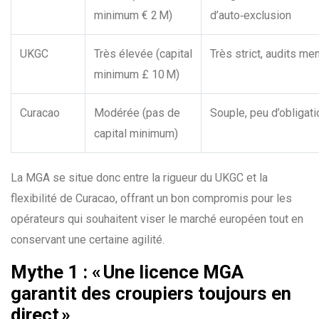
minimum € 2 M)
d’auto‑exclusion
UKGC
Très élevée (capital
Très strict, audits me
minimum £ 10 M)
Curacao
Modérée (pas de
Souple, peu d’obligat
capital minimum)
La MGA se situe donc entre la rigueur du UKGC et la
flexibilité de Curacao, offrant un bon compromis pour les
opérateurs qui souhaitent viser le marché européen tout en
conservant une certaine agilité.
Mythe 1 : « Une licence MGA
garantit des croupiers toujours en
direct »