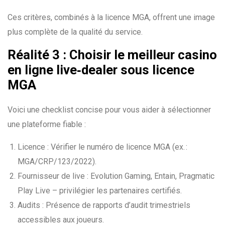
Ces critères, combinés à la licence MGA, offrent une image
plus complète de la qualité du service.
Réalité 3 : Choisir le meilleur casino
en ligne live‑dealer sous licence
MGA
Voici une checklist concise pour vous aider à sélectionner
une plateforme fiable :
Licence : Vérifier le numéro de licence MGA (ex. :
MGA/CRP/123/2022).
Fournisseur de live : Evolution Gaming, Entain, Pragmatic
Play Live – privilégier les partenaires certifiés.
Audits : Présence de rapports d’audit trimestriels
accessibles aux joueurs.