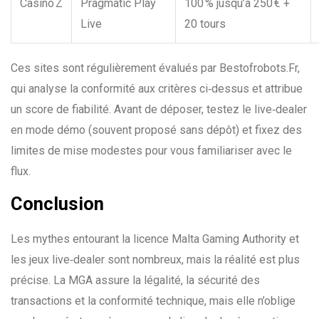
Casino Z
Pragmatic Play
100 % jusqu’à 250 € +
Live
20 tours
Ces sites sont régulièrement évalués par Bestofrobots.Fr,
qui analyse la conformité aux critères ci‑dessus et attribue
un score de fiabilité. Avant de déposer, testez le live‑dealer
en mode démo (souvent proposé sans dépôt) et fixez des
limites de mise modestes pour vous familiariser avec le
flux.
Conclusion
Les mythes entourant la licence Malta Gaming Authority et
les jeux live‑dealer sont nombreux, mais la réalité est plus
précise. La MGA assure la légalité, la sécurité des
transactions et la conformité technique, mais elle n’oblige