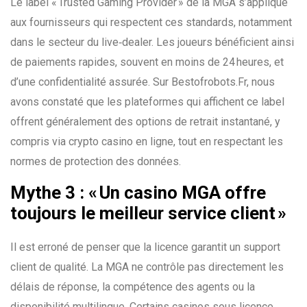
Le label « Trusted Gaming Provider » de la MGA s’applique
aux fournisseurs qui respectent ces standards, notamment
dans le secteur du live‑dealer. Les joueurs bénéficient ainsi
de paiements rapides, souvent en moins de 24 heures, et
d’une confidentialité assurée. Sur Bestofrobots.Fr, nous
avons constaté que les plateformes qui affichent ce label
offrent généralement des options de retrait instantané, y
compris via crypto casino en ligne, tout en respectant les
normes de protection des données.
Mythe 3 : « Un casino MGA offre
toujours le meilleur service client »
Il est erroné de penser que la licence garantit un support
client de qualité. La MGA ne contrôle pas directement les
délais de réponse, la compétence des agents ou la
disponibilité multilingue. Certains casinos sous licence