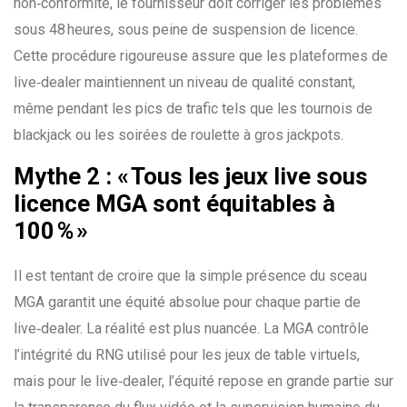
non‑conformité, le fournisseur doit corriger les problèmes
sous 48 heures, sous peine de suspension de licence.
Cette procédure rigoureuse assure que les plateformes de
live‑dealer maintiennent un niveau de qualité constant,
même pendant les pics de trafic tels que les tournois de
blackjack ou les soirées de roulette à gros jackpots.
Mythe 2 : « Tous les jeux live sous
licence MGA sont équitables à
100 % »
Il est tentant de croire que la simple présence du sceau
MGA garantit une équité absolue pour chaque partie de
live‑dealer. La réalité est plus nuancée. La MGA contrôle
l’intégrité du RNG utilisé pour les jeux de table virtuels,
mais pour le live‑dealer, l’équité repose en grande partie sur