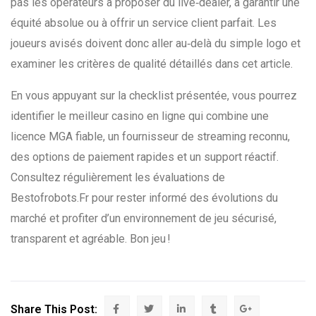
pas les opérateurs à proposer du live‑dealer, à garantir une
équité absolue ou à offrir un service client parfait. Les
joueurs avisés doivent donc aller au‑delà du simple logo et
examiner les critères de qualité détaillés dans cet article.
En vous appuyant sur la checklist présentée, vous pourrez
identifier le meilleur casino en ligne qui combine une
licence MGA fiable, un fournisseur de streaming reconnu,
des options de paiement rapides et un support réactif.
Consultez régulièrement les évaluations de
Bestofrobots.Fr pour rester informé des évolutions du
marché et profiter d’un environnement de jeu sécurisé,
transparent et agréable. Bon jeu !
Share This Post: