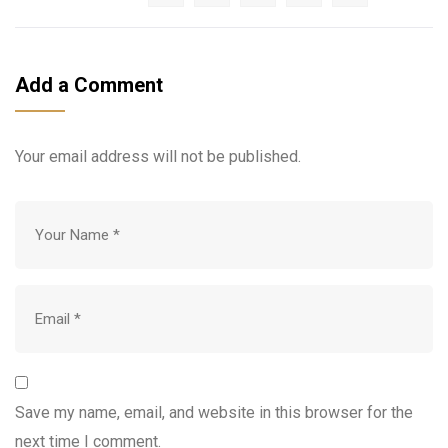
Add a Comment
Your email address will not be published.
Save my name, email, and website in this browser for the
next time I comment.