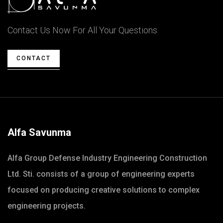
Contact Us Now For All Your Questions
CONTACT
Alfa Savunma
Alfa Group Defense Industry Engineering Construction
Ltd. Sti. consists of a group of engineering experts
focused on producing creative solutions to complex
engineering projects.