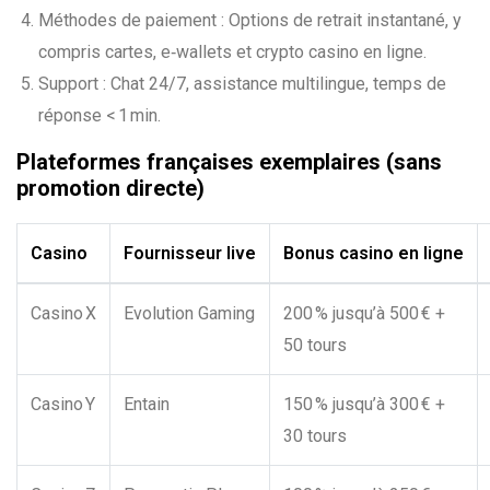
Méthodes de paiement : Options de retrait instantané, y
compris cartes, e‑wallets et crypto casino en ligne.
Support : Chat 24/7, assistance multilingue, temps de
réponse < 1 min.
Plateformes françaises exemplaires (sans
promotion directe)
Casino
Fournisseur live
Bonus casino en ligne
Casino X
Evolution Gaming
200 % jusqu’à 500 € +
50 tours
Casino Y
Entain
150 % jusqu’à 300 € +
30 tours