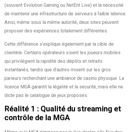
(souvent Evolution Gaming ou NetEnt Live) et la nécessité
de maintenir une infrastructure de serveurs à faible latence.
Ainsi, même sous la même autorité, deux sites peuvent
proposer des expériences totalement différentes.
Cette différence s’explique également par la cible de
clientèle. Certains opérateurs visent les joueurs mobiles
qui privilégient la rapidité des dépôts et retraits
instantanés, tandis que d’autres misent sur les gros
parieurs recherchant une ambiance de casino physique. La
licence MGA garantit la légalité et la sécurité, mais elle ne
dicte pas le catalogue de jeux proposés.
Réalité 1 : Qualité du streaming et
contrôle de la MGA