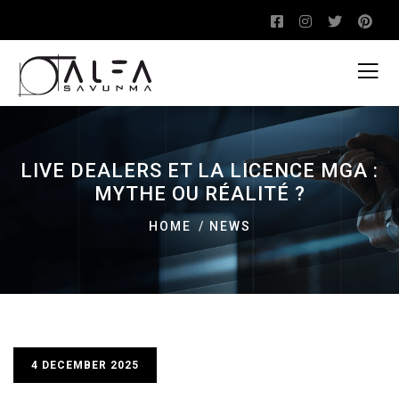
LIVE DEALERS ET LA LICENCE MGA :
MYTHE OU RÉALITÉ ?
HOME
NEWS
4 DECEMBER 2025