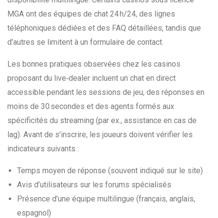
MGA ont des équipes de chat 24 h/24, des lignes
téléphoniques dédiées et des FAQ détaillées, tandis que
d’autres se limitent à un formulaire de contact.
Les bonnes pratiques observées chez les casinos
proposant du live‑dealer incluent un chat en direct
accessible pendant les sessions de jeu, des réponses en
moins de 30 secondes et des agents formés aux
spécificités du streaming (par ex., assistance en cas de
lag). Avant de s’inscrire, les joueurs doivent vérifier les
indicateurs suivants :
Temps moyen de réponse (souvent indiqué sur le site)
Avis d’utilisateurs sur les forums spécialisés
Présence d’une équipe multilingue (français, anglais,
espagnol)