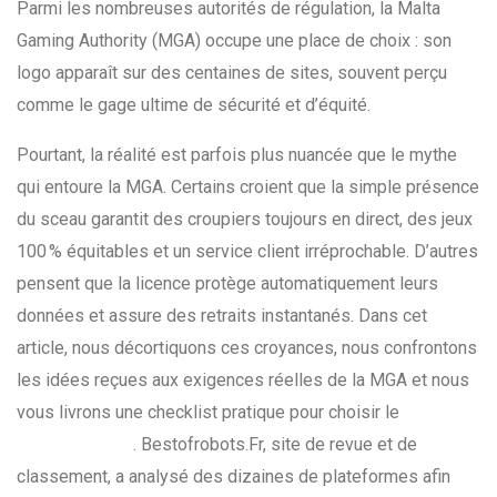
Parmi les nombreuses autorités de régulation, la Malta
Gaming Authority (MGA) occupe une place de choix : son
logo apparaît sur des centaines de sites, souvent perçu
comme le gage ultime de sécurité et d’équité.
Pourtant, la réalité est parfois plus nuancée que le mythe
qui entoure la MGA. Certains croient que la simple présence
du sceau garantit des croupiers toujours en direct, des jeux
100 % équitables et un service client irréprochable. D’autres
pensent que la licence protège automatiquement leurs
données et assure des retraits instantanés. Dans cet
article, nous décortiquons ces croyances, nous confrontons
les idées reçues aux exigences réelles de la MGA et nous
vous livrons une checklist pratique pour choisir le
meilleur
casino en ligne
. Bestofrobots.Fr, site de revue et de
classement, a analysé des dizaines de plateformes afin