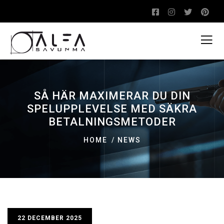
SÅ HÄR MAXIMERAR DU DIN
SPELUPPLEVELSE MED SÄKRA
BETALNINGSMETODER
HOME
NEWS
22 DECEMBER 2025