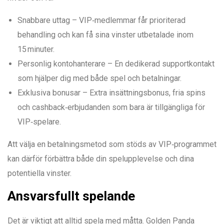
Snabbare uttag – VIP‑medlemmar får prioriterad
behandling och kan få sina vinster utbetalade inom
15 minuter.
Personlig kontohanterare – En dedikerad supportkontakt
som hjälper dig med både spel och betalningar.
Exklusiva bonusar – Extra insättningsbonus, fria spins
och cashback‑erbjudanden som bara är tillgängliga för
VIP‑spelare.
Att välja en betalningsmetod som stöds av VIP‑programmet
kan därför förbättra både din spelupplevelse och dina
potentiella vinster.
Ansvarsfullt spelande
Det är viktigt att alltid spela med måtta. Golden Panda