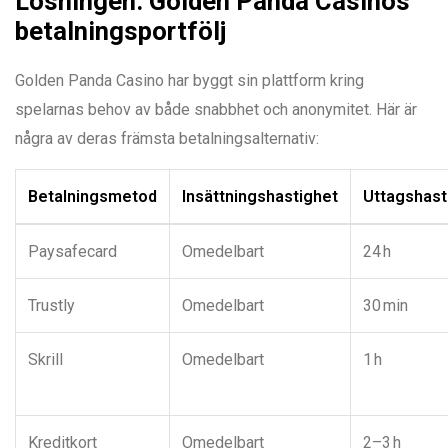
Lösningen: Golden Panda Casinos
betalningsportfölj
Golden Panda Casino har byggt sin plattform kring
spelarnas behov av både snabbhet och anonymitet. Här är
några av deras främsta betalningsalternativ:
Betalningsmetod
Insättningshastighet
Uttagshast
Paysafecard
Omedelbart
24 h
Trustly
Omedelbart
30 min
Skrill
Omedelbart
1 h
Kreditkort
Omedelbart
2–3 h