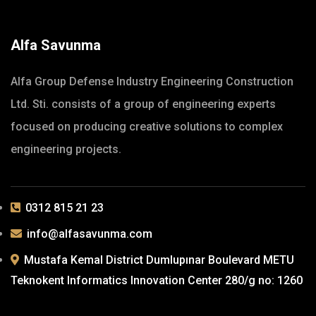
Alfa Savunma
Alfa Group Defense Industry Engineering Construction
Ltd. Sti. consists of a group of engineering experts
focused on producing creative solutions to complex
engineering projects.
0312 815 21 23
info@alfasavunma.com
Mustafa Kemal District Dumlupınar Boulevard METU
Teknokent Informatics Innovation Center 280/g no: 1260