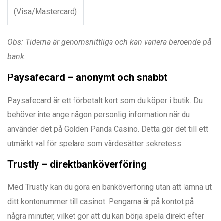
(Visa/Mastercard)
Obs: Tiderna är genomsnittliga och kan variera beroende på
bank.
Paysafecard – anonymt och snabbt
Paysafecard är ett förbetalt kort som du köper i butik. Du
behöver inte ange någon personlig information när du
använder det på Golden Panda Casino. Detta gör det till ett
utmärkt val för spelare som värdesätter sekretess.
Trustly – direktbanköverföring
Med Trustly kan du göra en banköverföring utan att lämna ut
ditt kontonummer till casinot. Pengarna är på kontot på
några minuter, vilket gör att du kan börja spela direkt efter