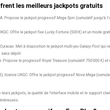
frent les meilleurs jackpots gratuits
A. Propose le jackpot progressif
Mega Spin
(cumulatif jusqu’à 1 
UKGC. Offre le jackpot fixe
Lucky Fortune
(500 €) et un mode gratu
uracao. Met à disposition le jackpot multi‑jeu
Galaxy Pool
qui r
l sans dépôt.
. Propose le progressif
Royal Treasure
(cumulatif 750 000 €) et
, licence UKGC. Offre le jackpot progressif
Nova Mega
(cumulat
 leurs jackpots, la qualité de l’interface mobile et le support cl
 généreuses.