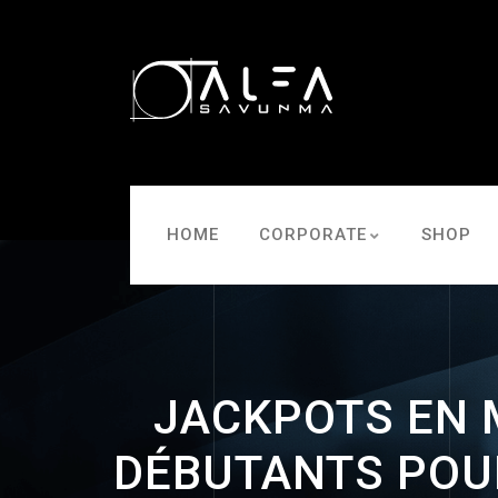
HOME
CORPORATE
SHOP
JACKPOTS EN M
DÉBUTANTS POUR