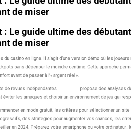
 : Le guide ultime des débutant
ant de miser
 : Le guide ultime des débutant
ant de miser
s du casino en ligne. Il s’agit d’une version démo où les joueurs 
 jackpots sans dépenser le moindre centime. Cette approche perm
ort avant de passer à l’« argent réel ».
 site de revues indépendantes
Nfcacares
propose des analyses dét
t éviter les arnaques et choisir un environnement de jeu qui resp
ommencer en mode gratuit, les critères pour sélectionner un site 
rogressifs, des stratégies pour augmenter vos chances, les erre
urveiller en 2024. Préparez votre smartphone ou votre ordinateur ;