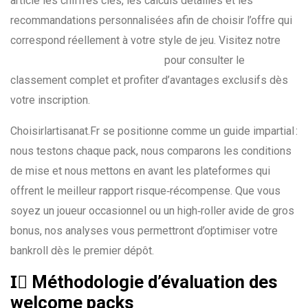
article les chiffres clés, les calculs détaillés et les
recommandations personnalisées afin de choisir l’offre qui
correspond réellement à votre style de jeu. Visitez notre
nouveau site de casino en ligne
pour consulter le
classement complet et profiter d’avantages exclusifs dès
votre inscription.
Choisirlartisanat.Fr se positionne comme un guide impartial :
nous testons chaque pack, nous comparons les conditions
de mise et nous mettons en avant les plateformes qui
offrent le meilleur rapport risque‑récompense. Que vous
soyez un joueur occasionnel ou un high‑roller avide de gros
bonus, nos analyses vous permettront d’optimiser votre
bankroll dès le premier dépôt.
I️⃣ Méthodologie d’évaluation des
welcome packs