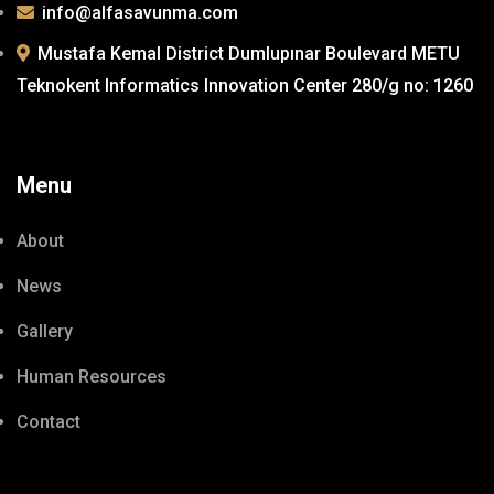
info@alfasavunma.com
Mustafa Kemal District Dumlupınar Boulevard METU
Teknokent Informatics Innovation Center 280/g no: 1260
Menu
About
News
Gallery
Human Resources
Contact