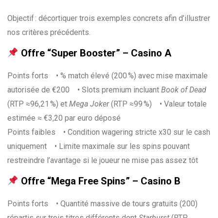
Objectif : décortiquer trois exemples concrets afin d’illustrer
nos critères précédents.
Offre “Super Booster” – Casino A
Points forts • % match élevé (200 %) avec mise maximale
autorisée de €200 • Slots premium incluant
Book of Dead
(RTP ≈96,21 %) et
Mega Joker
(RTP ≈99 %) • Valeur totale
estimée ≈ €3,20 par euro déposé
Points faibles • Condition wagering stricte x30 sur le cash
uniquement • Limite maximale sur les spins pouvant
restreindre l’avantage si le joueur ne mise pas assez tôt
Offre “Mega Free Spins” – Casino B
Points forts • Quantité massive de tours gratuits (200)
répartis sur trois titres différents dont
Starburst
(RTP