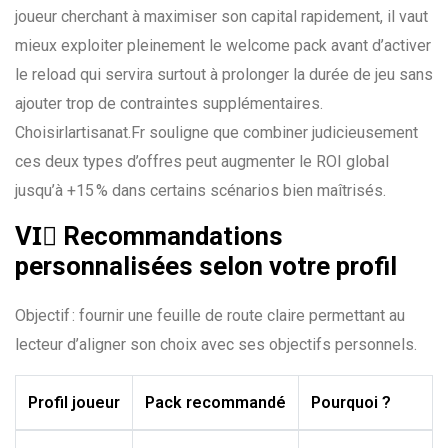
joueur cherchant à maximiser son capital rapidement, il vaut
mieux exploiter pleinement le welcome pack avant d’activer
le reload qui servira surtout à prolonger la durée de jeu sans
ajouter trop de contraintes supplémentaires.
Choisirlartisanat.Fr souligne que combiner judicieusement
ces deux types d’offres peut augmenter le ROI global
jusqu’à +15 % dans certains scénarios bien maîtrisés.
VI️⃣ Recommandations
personnalisées selon votre profil
Objectif : fournir une feuille de route claire permettant au
lecteur d’aligner son choix avec ses objectifs personnels.
Profil joueur
Pack recommandé
Pourquoi ?