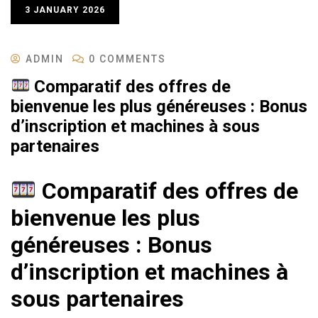
3 JANUARY 2026
ADMIN
0 COMMENTS
Comparatif des offres de
bienvenue les plus généreuses : Bonus
d’inscription et machines à sous
partenaires
Comparatif des offres de
bienvenue les plus
généreuses : Bonus
d’inscription et machines à
sous partenaires