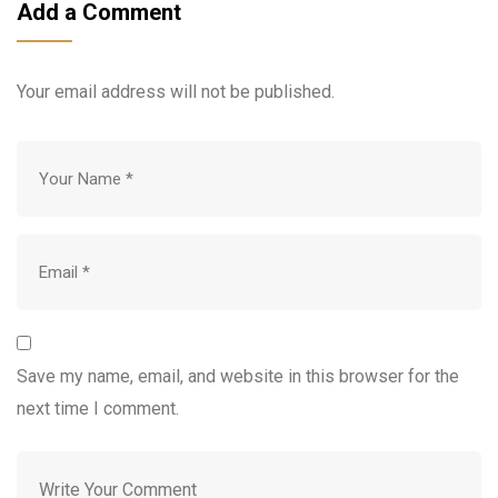
Add a Comment
Your email address will not be published.
Save my name, email, and website in this browser for the
next time I comment.