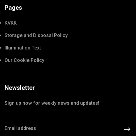
Pages
KVKK
Storage and Disposal Policy
Illumination Text
Our Cookie Policy
Newsletter
Sign up now for weekly news and updates!