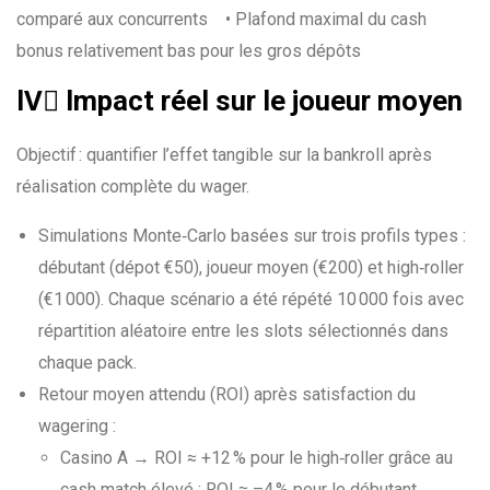
comparé aux concurrents • Plafond maximal du cash
bonus relativement bas pour les gros dépôts
IV️⃣ Impact réel sur le joueur moyen
Objectif : quantifier l’effet tangible sur la bankroll après
réalisation complète du wager.
Simulations Monte‑Carlo basées sur trois profils types :
débutant (dépot €50), joueur moyen (€200) et high‑roller
(€1 000). Chaque scénario a été répété 10 000 fois avec
répartition aléatoire entre les slots sélectionnés dans
chaque pack.
Retour moyen attendu (ROI) après satisfaction du
wagering :
Casino A → ROI ≈ +12 % pour le high‑roller grâce au
cash match élevé ; ROI ≈ –4 % pour le débutant