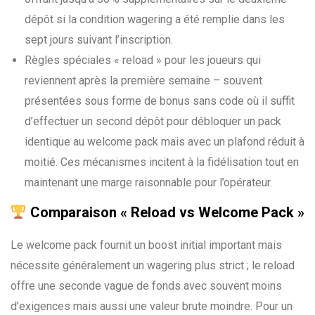
dépôt si la condition wagering a été remplie dans les
sept jours suivant l’inscription.
Règles spéciales « reload » pour les joueurs qui
reviennent après la première semaine – souvent
présentées sous forme de bonus sans code où il suffit
d’effectuer un second dépôt pour débloquer un pack
identique au welcome pack mais avec un plafond réduit à
moitié. Ces mécanismes incitent à la fidélisation tout en
maintenant une marge raisonnable pour l’opérateur.
Comparaison « Reload vs Welcome Pack »
Le welcome pack fournit un boost initial important mais
nécessite généralement un wagering plus strict ; le reload
offre une seconde vague de fonds avec souvent moins
d’exigences mais aussi une valeur brute moindre. Pour un