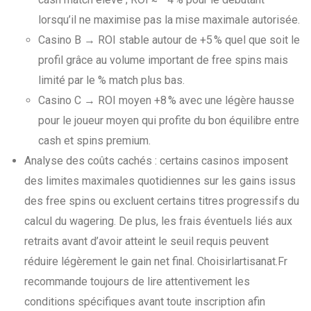
lorsqu’il ne maximise pas la mise maximale autorisée.
Casino B → ROI stable autour de +5 % quel que soit le
profil grâce au volume important de free spins mais
limité par le % match plus bas.
Casino C → ROI moyen +8 % avec une légère hausse
pour le joueur moyen qui profite du bon équilibre entre
cash et spins premium.
Analyse des coûts cachés : certains casinos imposent
des limites maximales quotidiennes sur les gains issus
des free spins ou excluent certains titres progressifs du
calcul du wagering. De plus, les frais éventuels liés aux
retraits avant d’avoir atteint le seuil requis peuvent
réduire légèrement le gain net final. Choisirlartisanat.Fr
recommande toujours de lire attentivement les
conditions spécifiques avant toute inscription afin