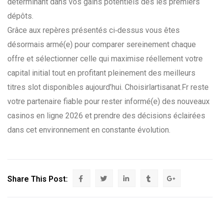
déterminant dans vos gains potentiels dès les premiers
dépôts.
Grâce aux repères présentés ci‑dessus vous êtes
désormais armé(e) pour comparer sereinement chaque
offre et sélectionner celle qui maximise réellement votre
capital initial tout en profitant pleinement des meilleurs
titres slot disponibles aujourd’hui. Choisirlartisanat.Fr reste
votre partenaire fiable pour rester informé(e) des nouveaux
casinos en ligne 2026 et prendre des décisions éclairées
dans cet environnement en constante évolution.
Share This Post: