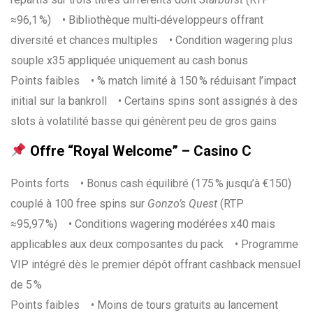
≈96,1 %) • Bibliothèque multi‑développeurs offrant
diversité et chances multiples • Condition wagering plus
souple x35 appliquée uniquement au cash bonus
Points faibles • % match limité à 150 % réduisant l’impact
initial sur la bankroll • Certains spins sont assignés à des
slots à volatilité basse qui génèrent peu de gros gains
Offre “Royal Welcome” – Casino C
Points forts • Bonus cash équilibré (175 % jusqu’à €150)
couplé à 100 free spins sur
Gonzo’s Quest
(RTP
≈95,97 %) • Conditions wagering modérées x40 mais
applicables aux deux composantes du pack • Programme
VIP intégré dès le premier dépôt offrant cashback mensuel
de 5 %
Points faibles • Moins de tours gratuits au lancement