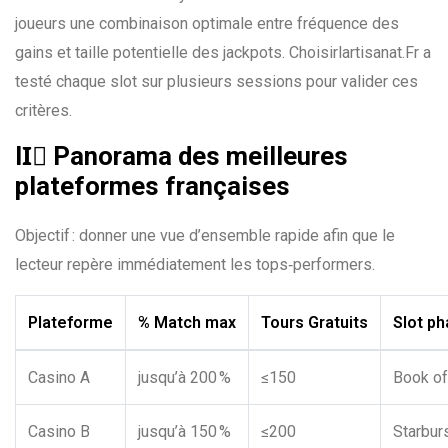
joueurs une combinaison optimale entre fréquence des
gains et taille potentielle des jackpots. Choisirlartisanat.Fr a
testé chaque slot sur plusieurs sessions pour valider ces
critères.
II️⃣ Panorama des meilleures
plateformes françaises
Objectif : donner une vue d’ensemble rapide afin que le
lecteur repère immédiatement les tops‑performers.
Plateforme
% Match max
Tours Gratuits
Slot ph
Casino A
jusqu’à 200 %
≤150
Book o
Casino B
jusqu’à 150 %
≤200
Starbur