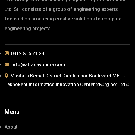
Ltd. Sti. consists of a group of engineering experts
focused on producing creative solutions to complex
engineering projects.
0312 815 21 23
info@alfasavunma.com
Mustafa Kemal District Dumlupınar Boulevard METU
Teknokent Informatics Innovation Center 280/g no: 1260
Menu
About