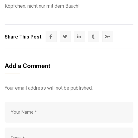
Köpfchen, nicht nur mit dem Bauch!
Share This Post:
Add a Comment
Your email address will not be published.