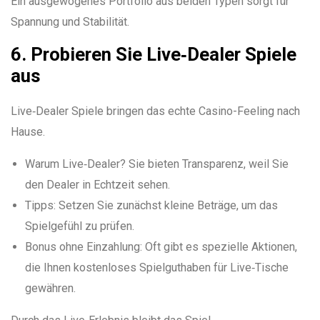
Ein ausgewogenes Portfolio aus beiden Typen sorgt für
Spannung und Stabilität.
6. Probieren Sie Live‑Dealer Spiele
aus
Live‑Dealer Spiele bringen das echte Casino-Feeling nach
Hause.
Warum Live‑Dealer? Sie bieten Transparenz, weil Sie
den Dealer in Echtzeit sehen.
Tipps: Setzen Sie zunächst kleine Beträge, um das
Spielgefühl zu prüfen.
Bonus ohne Einzahlung: Oft gibt es spezielle Aktionen,
die Ihnen kostenloses Spielguthaben für Live‑Tische
gewähren.