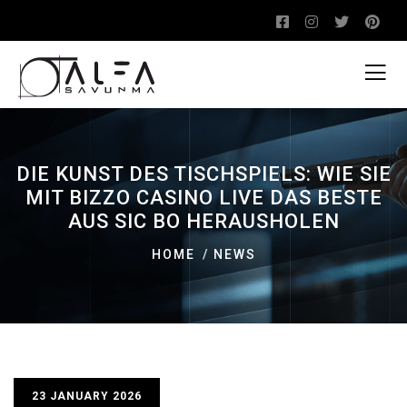
DIE KUNST DES TISCHSPIELS: WIE SIE
MIT BIZZO CASINO LIVE DAS BESTE
AUS SIC BO HERAUSHOLEN
HOME
NEWS
23 JANUARY 2026