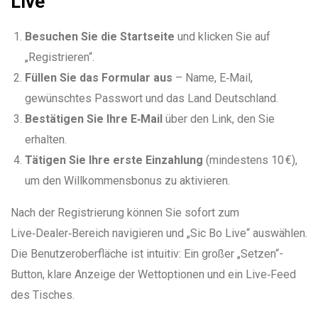
Live
Besuchen Sie die Startseite
und klicken Sie auf
„Registrieren“.
Füllen Sie das Formular aus
– Name, E‑Mail,
gewünschtes Passwort und das Land Deutschland.
Bestätigen Sie Ihre E‑Mail
über den Link, den Sie
erhalten.
Tätigen Sie Ihre erste Einzahlung
(mindestens 10 €),
um den Willkommensbonus zu aktivieren.
Nach der Registrierung können Sie sofort zum
Live‑Dealer‑Bereich navigieren und „Sic Bo Live“ auswählen.
Die Benutzeroberfläche ist intuitiv: Ein großer „Setzen“-
Button, klare Anzeige der Wettoptionen und ein Live‑Feed
des Tisches.