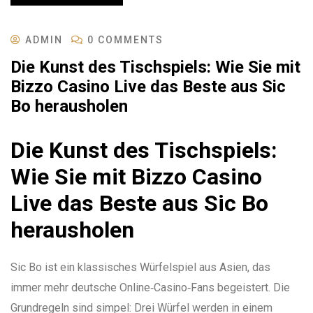
ADMIN
0 COMMENTS
Die Kunst des Tischspiels: Wie Sie mit
Bizzo Casino Live das Beste aus Sic
Bo herausholen
Die Kunst des Tischspiels:
Wie Sie mit Bizzo Casino
Live das Beste aus Sic Bo
herausholen
Sic Bo ist ein klassisches Würfelspiel aus Asien, das
immer mehr deutsche Online‑Casino‑Fans begeistert. Die
Grundregeln sind simpel: Drei Würfel werden in einem