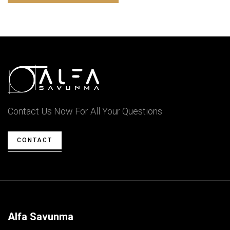
Contact Us Now For All Your Questions
CONTACT
Alfa Savunma