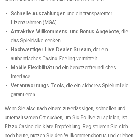
Schnelle Auszahlungen
und ein transparenter
Lizenzrahmen (MGA).
Attraktive Willkommens‑ und Bonus‑Angebote
, die
das Spielrisiko senken.
Hochwertiger Live‑Dealer‑Stream
, der ein
authentisches Casino‑Feeling vermittelt.
Mobile Flexibilität
und ein benutzerfreundliches
Interface.
Verantwortungs‑Tools
, die ein sicheres Spielumfeld
garantieren.
Wenn Sie also nach einem zuverlässigen, schnellen und
unterhaltsamen Ort suchen, um Sic Bo live zu spielen, ist
Bizzo Casino die klare Empfehlung. Registrieren Sie sich
noch heute, nutzen Sie den Willkommensbonus und erleben