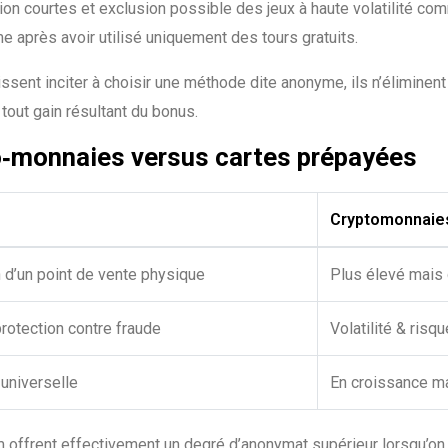
ation courtes et exclusion possible des jeux à haute volatilité c
e après avoir utilisé uniquement des tours gratuits.
puissent inciter à choisir une méthode dite anonyme, ils n’élimine
 tout gain résultant du bonus.
o‑monnaies versus cartes prépayées
Cryptomonnaie
n d’un point de vente physique
Plus élevé mais
rotection contre fraude
Volatilité & ris
universelle
En croissance ma
ffrent effectivement un degré d’anonymat supérieur lorsqu’on ut