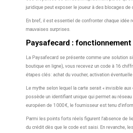
juridique peut exposer le joueur à des blocages de 
En bref, il est essentiel de confronter chaque idée 
mauvaises surprises.
Paysafecard : fonctionnement 
La Paysafecard se présente comme une solution sim
boutique en ligne), vous recevez un code à 16 chiff
étapes clés : achat du voucher, activation éventuelle 
Le mythe selon lequel la carte serait « invisible au
possède un identifiant unique qui permet au réseau P
européen de 1 000 €, le fournisseur est tenu d’info
Parmi les points forts réels figurent l’absence de l
du crédit dès que le code est saisi. En revanche, le