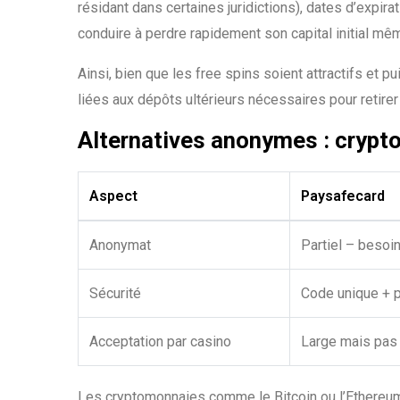
résidant dans certaines juridictions), dates d’expir
conduire à perdre rapidement son capital initial mêm
Ainsi, bien que les free spins soient attractifs et 
liées aux dépôts ultérieurs nécessaires pour retirer
Alternatives anonymes : crypt
Aspect
Paysafecard
Anonymat
Partiel – besoi
Sécurité
Code unique + p
Acceptation par casino
Large mais pas 
Les cryptomonnaies comme le Bitcoin ou l’Ethereum o