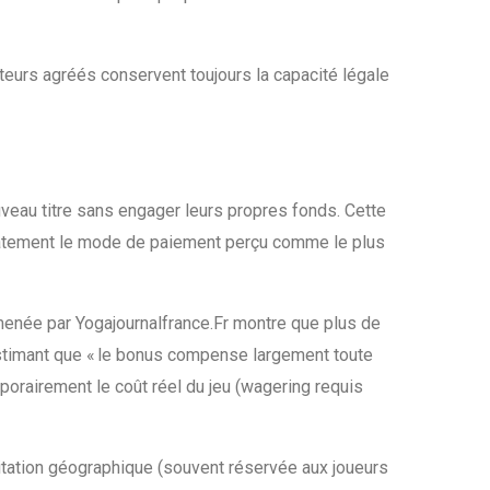
ateurs agréés conservent toujours la capacité légale
veau titre sans engager leurs propres fonds. Cette
diatement le mode de paiement perçu comme le plus
enée par Yogajournalfrance.Fr montre que plus de
 estimant que « le bonus compense largement toute
mporairement le coût réel du jeu (wagering requis
mitation géographique (souvent réservée aux joueurs