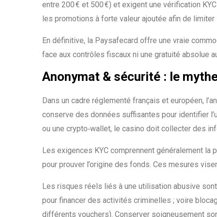
entre 200 € et 500 €) et exigent une vérification K
les promotions à forte valeur ajoutée afin de limiter 
En définitive, la Paysafecard offre une vraie commodi
face aux contrôles fiscaux ni une gratuité absolue 
Anonymat & sécurité : le mythe 
Dans un cadre réglementé français et européen, l’a
conserve des données suffisantes pour identifier l’
ou une crypto‑wallet, le casino doit collecter des i
Les exigences KYC comprennent généralement la prése
pour prouver l’origine des fonds. Ces mesures visent 
Les risques réels liés à une utilisation abusive son
pour financer des activités criminelles ; voire bl
différents vouchers). Conserver soigneusement son c