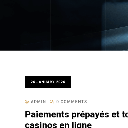
26 JANUARY 2026
ADMIN
0 COMMENTS
Paiements prépayés et to
casinos en ligne