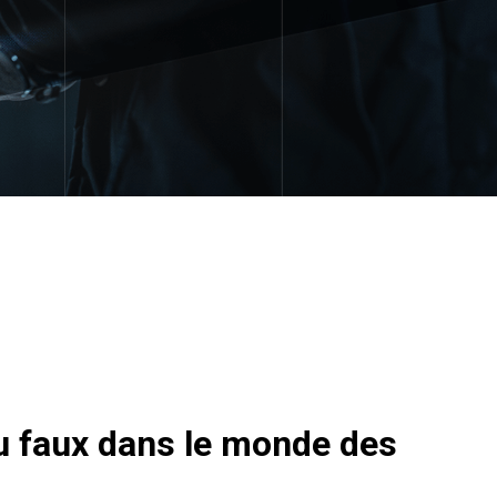
du faux dans le monde des