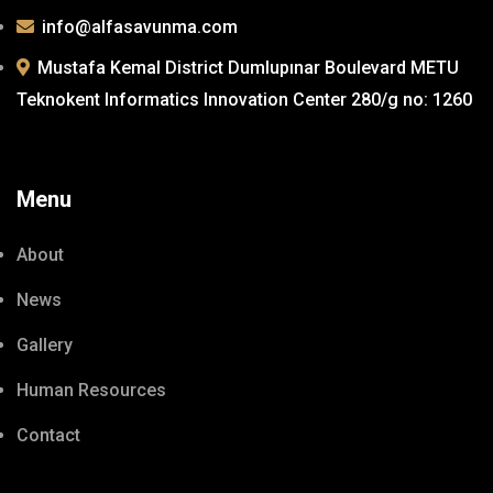
info@alfasavunma.com
Mustafa Kemal District Dumlupınar Boulevard METU
Teknokent Informatics Innovation Center 280/g no: 1260
Menu
About
News
Gallery
Human Resources
Contact