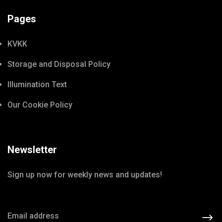
Pages
KVKK
Storage and Disposal Policy
Illumination Text
Our Cookie Policy
Newsletter
Sign up now for weekly news and updates!