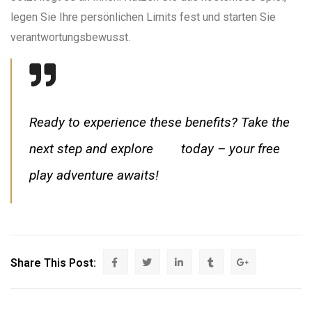
legen Sie Ihre persönlichen Limits fest und starten Sie
verantwortungsbewusst.
Ready to experience these benefits? Take the
next step and explore
Yep
today – your free
play adventure awaits!
Share This Post: