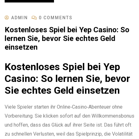
ADMIN
0 COMMENTS
Kostenloses Spiel bei Yep Casino: So
lernen Sie, bevor Sie echtes Geld
einsetzen
Kostenloses Spiel bei Yep
Casino: So lernen Sie, bevor
Sie echtes Geld einsetzen
Viele Spieler starten ihr Online‑Casino‑Abenteuer ohne
Vorbereitung. Sie klicken sofort auf den Willkommensbonus
und hoffen, dass das Glück auf ihrer Seite ist. Das führt oft
zu schnellen Verlusten, weil das Spielprinzip, die Volatilität