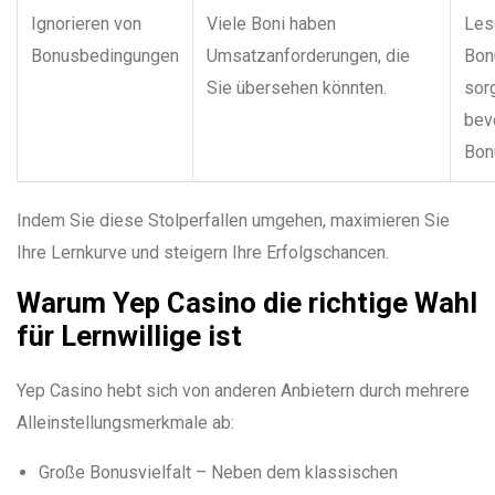
Ignorieren von
Viele Boni haben
Les
Bonusbedingungen
Umsatzanforderungen, die
Bon
Sie übersehen könnten.
sorg
bev
Bon
Indem Sie diese Stolperfallen umgehen, maximieren Sie
Ihre Lernkurve und steigern Ihre Erfolgschancen.
Warum Yep Casino die richtige Wahl
für Lernwillige ist
Yep Casino hebt sich von anderen Anbietern durch mehrere
Alleinstellungsmerkmale ab:
Große Bonusvielfalt – Neben dem klassischen