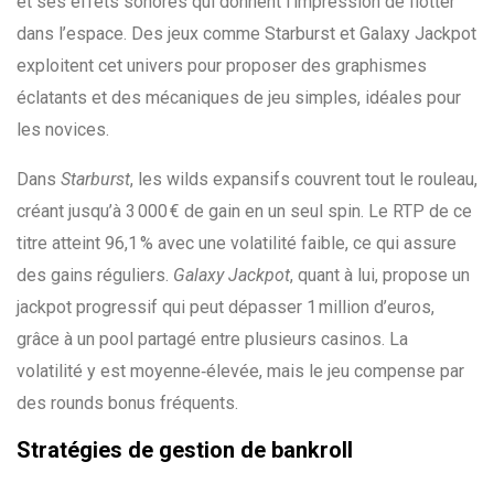
et ses effets sonores qui donnent l’impression de flotter
dans l’espace. Des jeux comme Starburst et Galaxy Jackpot
exploitent cet univers pour proposer des graphismes
éclatants et des mécaniques de jeu simples, idéales pour
les novices.
Dans
Starburst
, les wilds expansifs couvrent tout le rouleau,
créant jusqu’à 3 000 € de gain en un seul spin. Le RTP de ce
titre atteint 96,1 % avec une volatilité faible, ce qui assure
des gains réguliers.
Galaxy Jackpot
, quant à lui, propose un
jackpot progressif qui peut dépasser 1 million d’euros,
grâce à un pool partagé entre plusieurs casinos. La
volatilité y est moyenne‑élevée, mais le jeu compense par
des rounds bonus fréquents.
Stratégies de gestion de bankroll