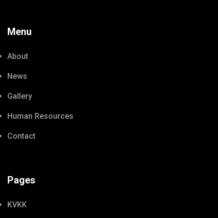
Menu
About
News
Gallery
Human Resources
Contact
Pages
KVKK