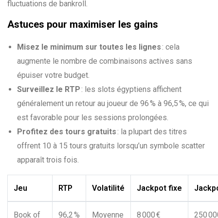
fluctuations de bankroll.
Astuces pour maximiser les gains
Misez le minimum sur toutes les lignes
: cela
augmente le nombre de combinaisons actives sans
épuiser votre budget.
Surveillez le RTP
: les slots égyptiens affichent
généralement un retour au joueur de 96 % à 96,5 %, ce qui
est favorable pour les sessions prolongées.
Profitez des tours gratuits
: la plupart des titres
offrent 10 à 15 tours gratuits lorsqu’un symbole scatter
apparaît trois fois.
Jeu
RTP
Volatilité
Jackpot fixe
Jackpo
Book of
96,2 %
Moyenne
8 000 €
250 00