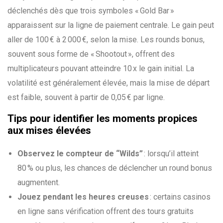
déclenchés dès que trois symboles « Gold Bar »
apparaissent sur la ligne de paiement centrale. Le gain peut
aller de 100 € à 2 000 €, selon la mise. Les rounds bonus,
souvent sous forme de « Shootout », offrent des
multiplicateurs pouvant atteindre 10 x le gain initial. La
volatilité est généralement élevée, mais la mise de départ
est faible, souvent à partir de 0,05 € par ligne.
Tips pour identifier les moments propices
aux mises élevées
Observez le compteur de “Wilds”
: lorsqu’il atteint
80 % ou plus, les chances de déclencher un round bonus
augmentent.
Jouez pendant les heures creuses
: certains casinos
en ligne sans vérification offrent des tours gratuits