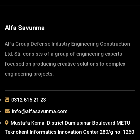
Alfa Savunma
Alfa Group Defense Industry Engineering Construction
Ltd. Sti. consists of a group of engineering experts
focused on producing creative solutions to complex
engineering projects.
0312 815 21 23
info@alfasavunma.com
Mustafa Kemal District Dumlupınar Boulevard METU
Teknokent Informatics Innovation Center 280/g no: 1260