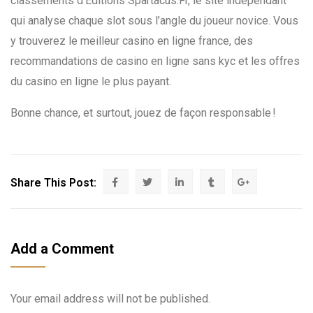
classements d’Editions Spartacus.Fr, le site indépendant
qui analyse chaque slot sous l’angle du joueur novice. Vous
y trouverez le meilleur casino en ligne france, des
recommandations de casino en ligne sans kyc et les offres
du casino en ligne le plus payant.
Bonne chance, et surtout, jouez de façon responsable !
Share This Post:
Add a Comment
Your email address will not be published.