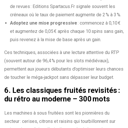
de revues : Editions Spartacus.Fr signale souvent les
créneaux où le taux de paiement augmente de 2 % à 3 %.
Adoptez une mise progressive
: commencez à 0,10 €
et augmentez de 0,05 € après chaque 10 spins sans gain,
puis revenez à la mise de base après un gain.
Ces techniques, associées à une lecture attentive du RTP
(souvent autour de 96,4 % pour les slots médiévaux),
permettent aux joueurs débutants d’optimiser leurs chances
de toucher le méga‑jackpot sans dépasser leur budget.
6. Les classiques fruités revisités :
du rétro au moderne – 300 mots
Les machines à sous fruitées sont les pionnières du
secteur : cerises, citrons et raisins qui tourbillonnent sur