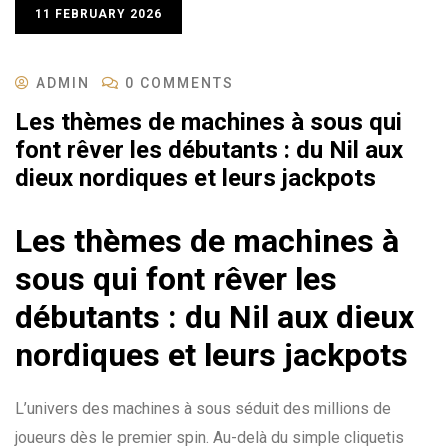
11 FEBRUARY 2026
ADMIN
0 COMMENTS
Les thèmes de machines à sous qui
font rêver les débutants : du Nil aux
dieux nordiques et leurs jackpots
Les thèmes de machines à
sous qui font rêver les
débutants : du Nil aux dieux
nordiques et leurs jackpots
L’univers des machines à sous séduit des millions de
joueurs dès le premier spin. Au-delà du simple cliquetis