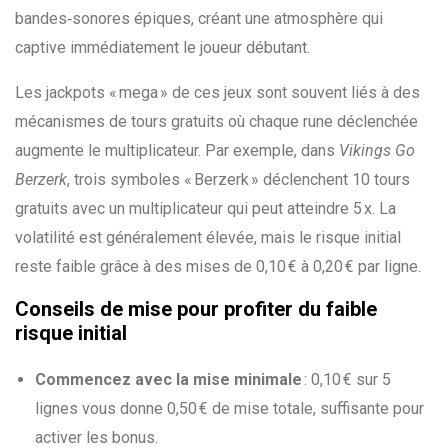
bandes‑sonores épiques, créant une atmosphère qui
captive immédiatement le joueur débutant.
Les jackpots « mega » de ces jeux sont souvent liés à des
mécanismes de tours gratuits où chaque rune déclenchée
augmente le multiplicateur. Par exemple, dans
Vikings Go
Berzerk
, trois symboles « Berzerk » déclenchent 10 tours
gratuits avec un multiplicateur qui peut atteindre 5 x. La
volatilité est généralement élevée, mais le risque initial
reste faible grâce à des mises de 0,10 € à 0,20 € par ligne.
Conseils de mise pour profiter du faible
risque initial
Commencez avec la mise minimale
: 0,10 € sur 5
lignes vous donne 0,50 € de mise totale, suffisante pour
activer les bonus.