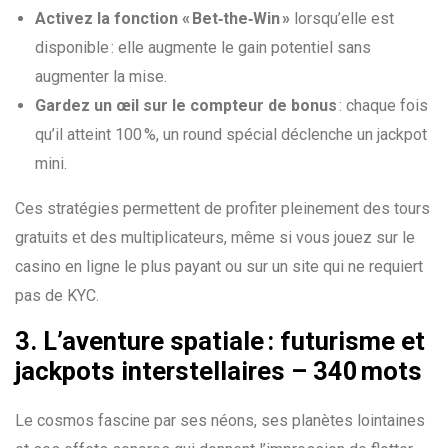
Activez la fonction « Bet‑the‑Win »
lorsqu’elle est
disponible : elle augmente le gain potentiel sans
augmenter la mise.
Gardez un œil sur le compteur de bonus
: chaque fois
qu’il atteint 100 %, un round spécial déclenche un jackpot
mini.
Ces stratégies permettent de profiter pleinement des tours
gratuits et des multiplicateurs, même si vous jouez sur le
casino en ligne le plus payant ou sur un site qui ne requiert
pas de KYC.
3. L’aventure spatiale : futurisme et
jackpots interstellaires – 340 mots
Le cosmos fascine par ses néons, ses planètes lointaines