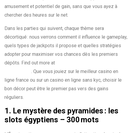
amusement et potentiel de gain, sans que vous ayez à
chercher des heures sur le net.
Dans les parties qui suivent, chaque thème sera
décortiqué : nous verrons comment il influence le gameplay,
quels types de jackpots il propose et quelles stratégies
adopter pour maximiser vos chances dès les premiers
dépôts. Find out more at
https://www.editions-
spartacus.fr/
. Que vous jouiez sur le meilleur casino en
ligne france ou sur un casino en ligne sans kyc, choisir le
bon décor peut être le premier pas vers des gains
réguliers.
1. Le mystère des pyramides : les
slots égyptiens – 300 mots