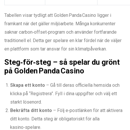
Tabellen visar tydligt att Golden Panda Casino ligger i
framkant när det gäller miljöarbete. Många konkurrenter
saknar carbon‑offset‑program och använder fortfarande
traditionell el. Detta ger spelare en klar fördel när de väljer
en plattform som tar ansvar för sin klimatpåverkan.
Steg‑för‑steg – så spelar du grönt
på Golden Panda Casino
Skapa ett konto
– Gå till deras officiella hemsida och
klicka på “Registrera”. Fyll i dina uppgifter och välj ett
starkt lösenord.
Bekräfta ditt konto
– Följ e‑postlänken för att aktivera
ditt konto. Detta steg är obligatoriskt för alla
kasino‑spelare.