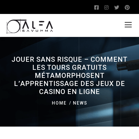
JOUER SANS RISQUE – COMMENT
LES TOURS GRATUITS
MÉTAMORPHOSENT
L’APPRENTISSAGE DES JEUX DE
CASINO EN LIGNE
HOME
NEWS