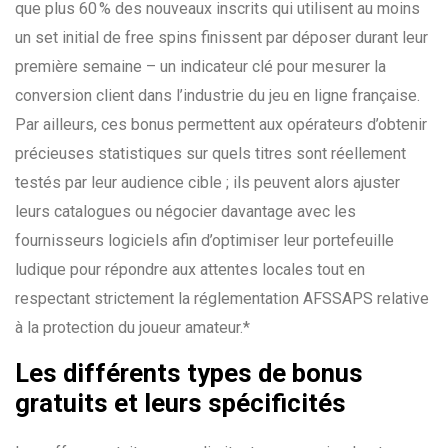
que plus 60 % des nouveaux inscrits qui utilisent au moins
un set initial de free spins finissent par déposer durant leur
première semaine – un indicateur clé pour mesurer la
conversion client dans l’industrie du jeu en ligne française.
Par ailleurs, ces bonus permettent aux opérateurs d’obtenir
précieuses statistiques sur quels titres sont réellement
testés par leur audience cible ; ils peuvent alors ajuster
leurs catalogues ou négocier davantage avec les
fournisseurs logiciels afin d’optimiser leur portefeuille
ludique pour répondre aux attentes locales tout en
respectant strictement la réglementation AFSSAPS relative
à la protection du joueur amateur.*
Les différents types de bonus
gratuits et leurs spécificités