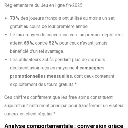
Réglementaire du Jeu en ligne fin‑2025 :
73 %
des joueurs français ont utilisé au moins un set
gratuit au cours de leur première année.
Le taux moyen de conversion vers un premier dépôt réel
atteint
68 %
, contre
52 %
pour ceux n’ayant jamais
bénéficié d’un tel avantage.
Les utilisateurs actifs pendant plus de six mois
déclarent avoir reçu en moyenne
4 campagnes
promotionnelles mensuelles
, dont deux contenant
explicitement des tours gratuits.*
Ces chiffres confirment que les free spins constituent
aujourd’hui l’instrument principal pour transformer un visiteur
curieux en client régulier.*
Analyse comportementale : conversion grâce