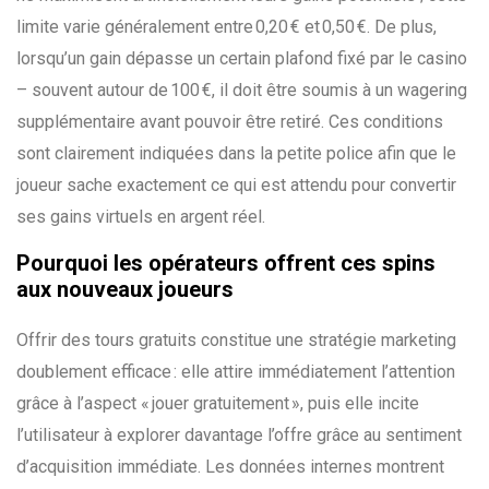
limite varie généralement entre 0,20 € et 0,50 €. De plus,
lorsqu’un gain dépasse un certain plafond fixé par le casino
– souvent autour de 100 €, il doit être soumis à un wagering
supplémentaire avant pouvoir être retiré. Ces conditions
sont clairement indiquées dans la petite police afin que le
joueur sache exactement ce qui est attendu pour convertir
ses gains virtuels en argent réel.
Pourquoi les opérateurs offrent ces spins
aux nouveaux joueurs
Offrir des tours gratuits constitue une stratégie marketing
doublement efficace : elle attire immédiatement l’attention
grâce à l’aspect « jouer gratuitement », puis elle incite
l’utilisateur à explorer davantage l’offre grâce au sentiment
d’acquisition immédiate. Les données internes montrent