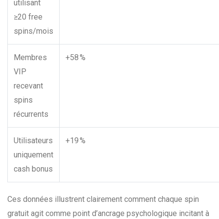
utilisant
≥20 free
spins/mois
Membres
+58 %
VIP
recevant
spins
récurrents
Utilisateurs
+19 %
uniquement
cash bonus
Ces données illustrent clairement comment chaque spin
gratuit agit comme point d’ancrage psychologique incitant à