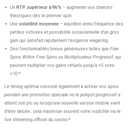
Un
RTP supérieur à 96 %
– augmente vos chances
théoriques dès le premier spin.
Une
volatilité moyenne
– équilibre entre fréquence des
petites victoires et possibilité occasionnelle d’un gros
gain qui satisfait rapidement l’exigence wagering.
Des fonctionnalités bonus généreuses telles que
Free
Spins Within Free Spins
ou
Multiplicateur Progressif
, qui
peuvent multiplier vos gains virtuels jusqu’à ×5 voire
×10.*
Le timing optimal consiste également à activer vos spins
pendant une promotion spéciale où le jackpot progressif a
atteint son pic ou lorsqu’une nouvelle version mobile vient
d’être lancée ; cela maximise souvent votre visibilité via le
live streaming officiel du casino.*