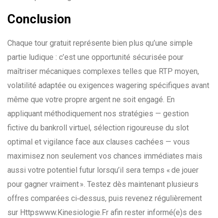
Conclusion
Chaque tour gratuit représente bien plus qu’une simple
partie ludique : c’est une opportunité sécurisée pour
maîtriser mécaniques complexes telles que RTP moyen,
volatilité adaptée ou exigences wagering spécifiques avant
même que votre propre argent ne soit engagé. En
appliquant méthodiquement nos stratégies — gestion
fictive du bankroll virtuel, sélection rigoureuse du slot
optimal et vigilance face aux clauses cachées — vous
maximisez non seulement vos chances immédiates mais
aussi votre potentiel futur lorsqu’il sera temps « de jouer
pour gagner vraiment ». Testez dès maintenant plusieurs
offres comparées ci‑dessus, puis revenez régulièrement
sur Httpswww.Kinesiologie.Fr afin rester informé(e)s des