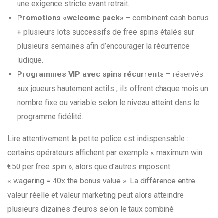
une exigence stricte avant retrait.
Promotions «welcome pack»
– combinent cash bonus
+ plusieurs lots successifs de free spins étalés sur
plusieurs semaines afin d’encourager la récurrence
ludique.
Programmes VIP avec spins récurrents
– réservés
aux joueurs hautement actifs ; ils offrent chaque mois un
nombre fixe ou variable selon le niveau atteint dans le
programme fidélité.
Lire attentivement la petite police est indispensable :
certains opérateurs affichent par exemple « maximum win
€50 per free spin », alors que d’autres imposent
« wagering = 40x the bonus value ». La différence entre
valeur réelle et valeur marketing peut alors atteindre
plusieurs dizaines d’euros selon le taux combiné