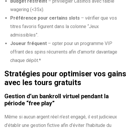
Budget restreint
– privilégier Casinos avec faible
wagering (<35x).
Préférence pour certains slots
– vérifier que vos
titres favoris figurent dans la colonne “Jeux
admissibles”.
Joueur fréquent
– opter pour un programme VIP
offrant des spins récurrents afin d’amortir davantage
chaque dépôt.*
Stratégies pour optimiser vos gains
avec les tours gratuits
Gestion d’un bankroll virtuel pendant la
période “free play”
Même si aucun argent réel n’est engagé, il est judicieux
d’établir une gestion fictive afin d’éviter l’habitude du