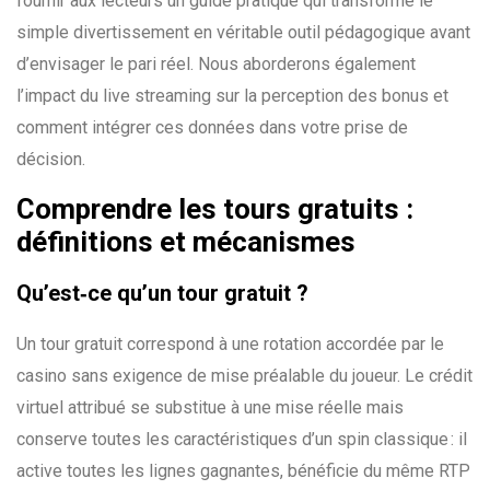
fournir aux lecteurs un guide pratique qui transforme le
simple divertissement en véritable outil pédagogique avant
d’envisager le pari réel. Nous aborderons également
l’impact du live streaming sur la perception des bonus et
comment intégrer ces données dans votre prise de
décision.
Comprendre les tours gratuits :
définitions et mécanismes
Qu’est‑ce qu’un tour gratuit ?
Un tour gratuit correspond à une rotation accordée par le
casino sans exigence de mise préalable du joueur. Le crédit
virtuel attribué se substitue à une mise réelle mais
conserve toutes les caractéristiques d’un spin classique : il
active toutes les lignes gagnantes, bénéficie du même RTP