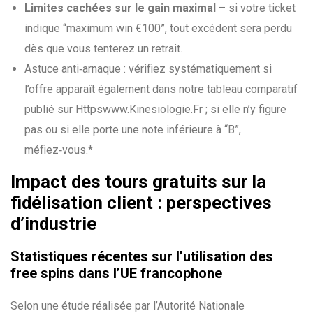
Limites cachées sur le gain maximal
– si votre ticket
indique “maximum win €100”, tout excédent sera perdu
dès que vous tenterez un retrait.
Astuce anti‑arnaque : vérifiez systématiquement si
l’offre apparaît également dans notre tableau comparatif
publié sur Httpswww.Kinesiologie.Fr ; si elle n’y figure
pas ou si elle porte une note inférieure à “B”,
méfiez‑vous.*
Impact des tours gratuits sur la
fidélisation client : perspectives
d’industrie
Statistiques récentes sur l’utilisation des
free spins dans l’UE francophone
Selon une étude réalisée par l’Autorité Nationale