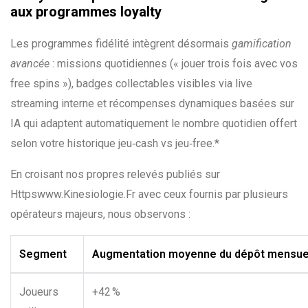
aux programmes loyalty
Les programmes fidélité intègrent désormais
gamification
avancée
: missions quotidiennes (« jouer trois fois avec vos
free spins »), badges collectables visibles via live
streaming interne et récompenses dynamiques basées sur
IA qui adaptent automatiquement le nombre quotidien offert
selon votre historique jeu‑cash vs jeu‑free.*
En croisant nos propres relevés publiés sur
Httpswww.Kinesiologie.Fr avec ceux fournis par plusieurs
opérateurs majeurs, nous observons :
Segment
Augmentation moyenne du dépôt mensue
Joueurs
+42 %