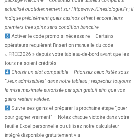
package welcome – Consultez notre tableau comparatif
actualisé quotidiennement sur Httpswww.Kinesiologie.Fr ; il
indique précisément quels casinos offrent encore leurs
premiers free spins sans condition bancaire.
Activer le code promo si nécessaire – Certains
opérateurs requièrent l’insertion manuelle du code
« FREE2026 » depuis votre tableau‑de‑bord avant que les
tours ne soient crédités.
Choisir un slot compatible – Priorisez ceux listés sous
“Jeux admissibles” dans notre tableau ; respectez toujours
la mise maximale autorisée par spin gratuit afin que vos
gains restent valides.
Suivre ses gains et préparer la prochaine étape “jouer
pour gagner vraiment” – Notez chaque victoire dans votre
feuille Excel personnelle ou utilisez notre calculateur
intégré disponible gratuitement via