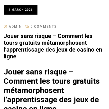
4 MARCH 2026
ADMIN
0 COMMENTS
Jouer sans risque – Comment les
tours gratuits métamorphosent
l’apprentissage des jeux de casino en
ligne
Jouer sans risque –
Comment les tours gratuits
métamorphosent
l’apprentissage des jeux de
casino en ligne