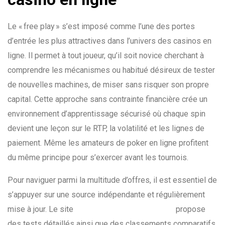
Le « free play » s’est imposé comme l’une des portes
d’entrée les plus attractives dans l’univers des casinos en
ligne. Il permet à tout joueur, qu’il soit novice cherchant à
comprendre les mécanismes ou habitué désireux de tester
de nouvelles machines, de miser sans risquer son propre
capital. Cette approche sans contrainte financière crée un
environnement d’apprentissage sécurisé où chaque spin
devient une leçon sur le RTP, la volatilité et les lignes de
paiement. Même les amateurs de poker en ligne profitent
du même principe pour s’exercer avant les tournois.
Pour naviguer parmi la multitude d’offres, il est essentiel de
s’appuyer sur une source indépendante et régulièrement
mise à jour. Le site
https://www.kinesiologie.fr/
propose
des tests détaillés ainsi que des classements comparatifs