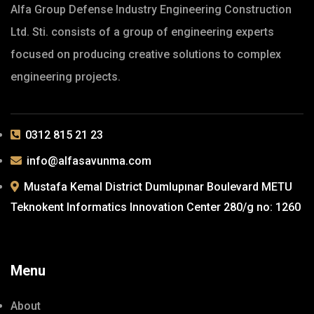
Alfa Group Defense Industry Engineering Construction
Ltd. Sti. consists of a group of engineering experts
focused on producing creative solutions to complex
engineering projects.
0312 815 21 23
info@alfasavunma.com
Mustafa Kemal District Dumlupınar Boulevard METU
Teknokent Informatics Innovation Center 280/g no: 1260
Menu
About