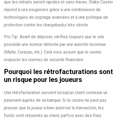
que les retraits seront rapides et sans tracas. Stake Casino
répond à ces exigences grâce à une combinaison de
technologies de cryptage avancées et à une politique de
protection contre les chargebacks très stricte.
Pro Tip : Avant de déposer, vérifiez toujours que le site
possède une licence délivrée par une autorité reconnue
(Malte, Curaçao, etc.). Cela vous assure que le casino
respecte les normes de sécurité financière.
Pourquoi les rétrofacturations sont
un risque pour les joueurs
Une rétrofacturation survient lorsqu’un client conteste un
paiement auprès de sa banque. Si le casino ne peut pas
prouver que le joueur a bien autorisé la transaction, les
fonds sont retournés au client, parfois avec des frais