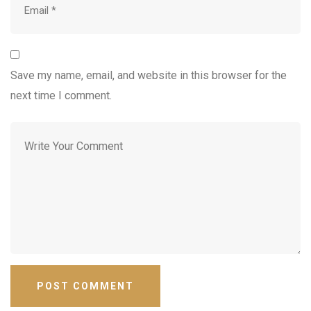
Save my name, email, and website in this browser for the
next time I comment.