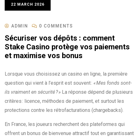
22 MARCH 2026
ADMIN
0 COMMENTS
Sécuriser vos dépôts : comment
Stake Casino protège vos paiements
et maximise vos bonus
Lorsque vous choisissez un casino en ligne, la première
question qui vient à l’esprit est souvent :
« Mes fonds sont-
ils vraiment en sécurité ? »
La réponse dépend de plusieurs
critères : licence, méthodes de paiement, et surtout les
protections contre les rétrofacturations (chargebacks).
En France, les joueurs recherchent des plateformes qui
offrent un bonus de bienvenue attractif tout en garantissant