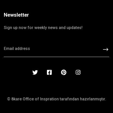
Newsletter
Sign up now for weekly news and updates!
©
8kare Office of Inspration
tarafından hazırlanmıştır.