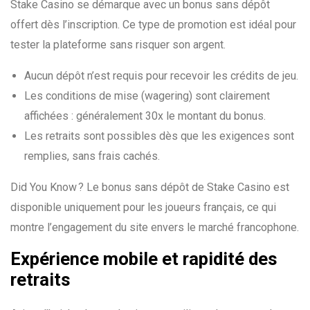
Stake Casino se démarque avec un bonus sans dépôt
offert dès l’inscription. Ce type de promotion est idéal pour
tester la plateforme sans risquer son argent.
Aucun dépôt n’est requis pour recevoir les crédits de jeu.
Les conditions de mise (wagering) sont clairement
affichées : généralement 30x le montant du bonus.
Les retraits sont possibles dès que les exigences sont
remplies, sans frais cachés.
Did You Know ? Le bonus sans dépôt de Stake Casino est
disponible uniquement pour les joueurs français, ce qui
montre l’engagement du site envers le marché francophone.
Expérience mobile et rapidité des
retraits