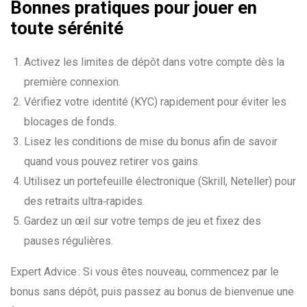
Bonnes pratiques pour jouer en
toute sérénité
Activez les limites de dépôt dans votre compte dès la
première connexion.
Vérifiez votre identité (KYC) rapidement pour éviter les
blocages de fonds.
Lisez les conditions de mise du bonus afin de savoir
quand vous pouvez retirer vos gains.
Utilisez un portefeuille électronique (Skrill, Neteller) pour
des retraits ultra‑rapides.
Gardez un œil sur votre temps de jeu et fixez des
pauses régulières.
Expert Advice : Si vous êtes nouveau, commencez par le
bonus sans dépôt, puis passez au bonus de bienvenue une