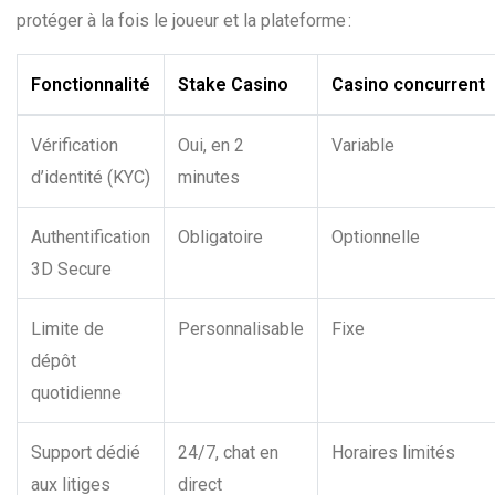
protéger à la fois le joueur et la plateforme :
Fonctionnalité
Stake Casino
Casino concurrent
Vérification
Oui, en 2
Variable
d’identité (KYC)
minutes
Authentification
Obligatoire
Optionnelle
3D Secure
Limite de
Personnalisable
Fixe
dépôt
quotidienne
Support dédié
24/7, chat en
Horaires limités
aux litiges
direct