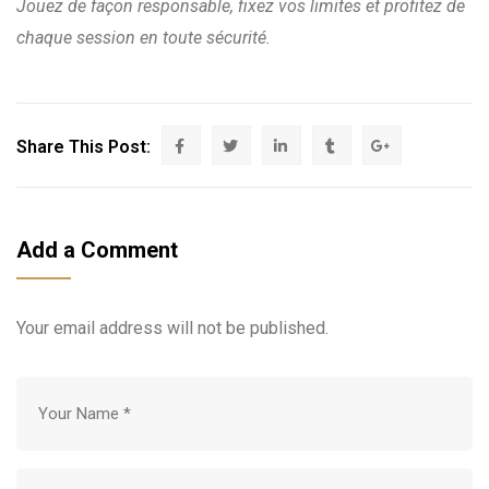
Jouez de façon responsable, fixez vos limites et profitez de
chaque session en toute sécurité.
Share This Post:
Add a Comment
Your email address will not be published.