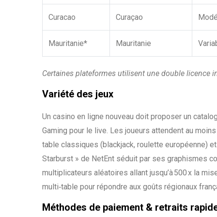
Curacao
Curaçao
Modé
Mauritanie*
Mauritanie
Varia
Certaines plateformes utilisent une double licence 
Variété des jeux
Un casino en ligne nouveau doit proposer un catalo
Gaming pour le live. Les joueurs attendent au moin
table classiques (blackjack, roulette européenne) et
Starburst » de NetEnt séduit par ses graphismes col
multiplicateurs aléatoires allant jusqu’à 500 x la 
multi‑table pour répondre aux goûts régionaux franç
Méthodes de paiement & retraits rapid