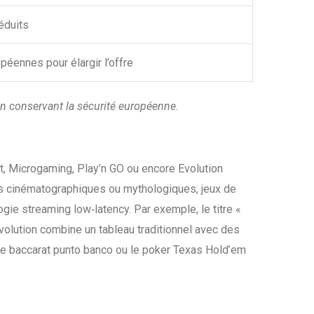
éduits
éennes pour élargir l’offre
en conservant la sécurité européenne.
t, Microgaming, Play’n GO ou encore Evolution
mes cinématographiques ou mythologiques, jeux de
gie streaming low‑latency. Par exemple, le titre «
volution combine un tableau traditionnel avec des
 le baccarat punto banco ou le poker Texas Hold’em