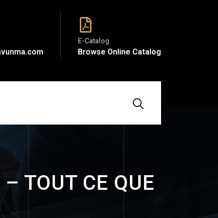
E-Catalog
savunma.com
Browse Online Catalog
 – TOUT CE QUE