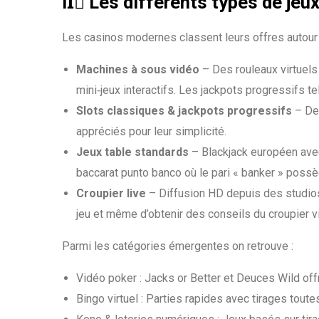
II️⃣ Les différents types de je
Les casinos modernes classent leurs offres autour d
Machines à sous vidéo
– Des rouleaux virtuels
mini‑jeux interactifs. Les jackpots progressifs 
Slots classiques & jackpots progressifs
– Des
appréciés pour leur simplicité.
Jeux table standards
– Blackjack européen avec 
baccarat punto banco où le pari « banker » possèd
Croupier live
– Diffusion HD depuis des studios s
jeu et même d’obtenir des conseils du croupier vi
Parmi les catégories émergentes on retrouve :
Vidéo poker : Jacks or Better et Deuces Wild off
Bingo virtuel : Parties rapides avec tirages to