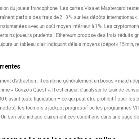
sion du joueur francophone. Les cartes Visa et Mastercard resten
raînent parfois des frais de 2–3 % sur les dépôts internationaux.
instantanées avec un coût moyen inférieur à 1 %. Les cryptomonnai
ertains joueurs prudents ; Ethereum propose des frais réduits g
jours un tableau clair indiquant délais moyens (dépot ≤ 15 min, re
rrentes
nt d’attraction : il combine généralement un bonus « match‑depo
omme « Gonzo’s Quest ». Il est crucial d’analyser le taux de con
0 € avant toute liquidation – ce qui peut être prohibitif pour le
ttes), les tournois à jackpot progressif ou les programmes VIP 
). Un bon site indique clairement ces conditions dans une page dé