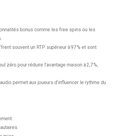
tionnalités bonus comme les free spins ou les
.
ffrent souvent un RTP supérieur à 97 % et sont
ul zéro pour réduire l’avantage maison à 2,7 %,
 audio permet aux joueurs d’influencer le rythme du
ement.
autaires.