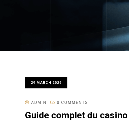
29 MARCH 2026
ADMIN
0 COMMENTS
Guide complet du casino 