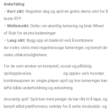
Anbefaling:
–
Kort sikt:
Registrer deg og spill en gratis demo‑slot for å
teste RTP.
–
Mellomsikt:
Delta i en ukentlig turnering og bruk Wheel
of Rizk for ekstra belønninger.
–
Lang sikt:
Bygg opp en bankroll ved å kombinere
lav‑risiko slots med regelmessige turneringer, og benytt de
raske uttaksmulighetene.
For de som ønsker en komplett, sosial og pålitelig
spillopplevelse,
prøv Rizk Casino
og opplev selv hvordan
kombinasjonen av single‑player‑spill og live‑turneringer kan
løfte både underholdning og avkastning.
Ansvarlig spill:
Spill kun med penger du har råd til å tape, og
benytt alltid plattformens verktøy for å sette innskudds‑ og