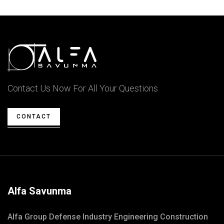
Contact Us Now For All Your Questions
CONTACT
Alfa Savunma
Alfa Group Defense Industry Engineering Construction