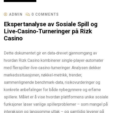
ADMIN
0 COMMENTS
Ekspertanalyse av Sosiale Spill og
Live‑Casino‑Turneringer på Rizk
Casino
Dette dokumentet gir en data‑drevet gjennomgang av
hvordan Rizk Casino kombinerer single‑player‑automater
med flerspiller‑live‑casino‑turneringer. Analysen dekker
markedssituasjonen, nøkkel‑metrikk, trender,
sammenlignende benchmark‑data, risikovurderinger og
konkrete anbefalinger for både nybegynnere og erfarne
spillere. Målet er å vise hvordan plattformens unike sosiale
funksjoner løser vanlige spillerproblemer – som mangel på
interaksjon og langsomme uttak – og samtidig leverer på