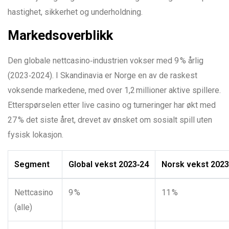
hastighet, sikkerhet og underholdning.
Markedsoverblikk
Den globale nettcasino‑industrien vokser med 9 % årlig
(2023‑2024). I Skandinavia er Norge en av de raskest
voksende markedene, med over 1,2 millioner aktive spillere.
Etterspørselen etter live casino og turneringer har økt med
27 % det siste året, drevet av ønsket om sosialt spill uten
fysisk lokasjon.
Segment
Global vekst 2023‑24
Norsk vekst 2023
Nettcasino
9 %
11 %
(alle)