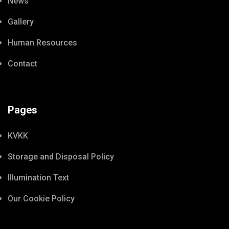
News
Gallery
Human Resources
Contact
Pages
KVKK
Storage and Disposal Policy
Illumination Text
Our Cookie Policy