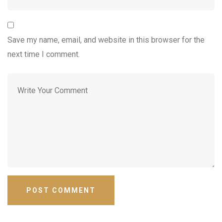
Save my name, email, and website in this browser for the
next time I comment.