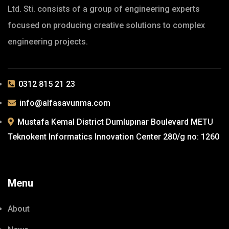
Ltd. Sti. consists of a group of engineering experts
focused on producing creative solutions to complex
engineering projects.
0312 815 21 23
info@alfasavunma.com
Mustafa Kemal District Dumlupınar Boulevard METU
Teknokent Informatics Innovation Center 280/g no: 1260
Menu
About