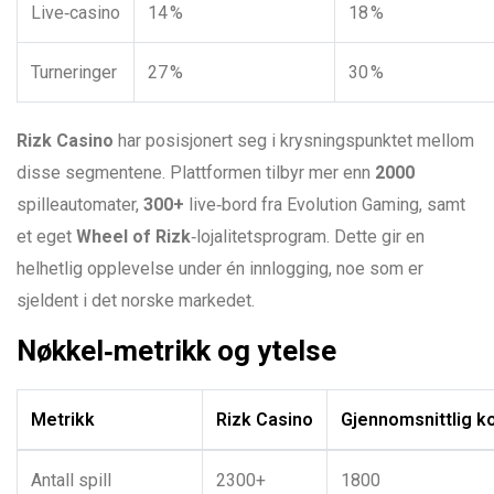
Live‑casino
14 %
18 %
Turneringer
27 %
30 %
Rizk Casino
har posisjonert seg i krysningspunktet mellom
disse segmentene. Plattformen tilbyr mer enn
2000
spilleautomater,
300+
live‑bord fra Evolution Gaming, samt
et eget
Wheel of Rizk
‑lojalitetsprogram. Dette gir en
helhetlig opplevelse under én innlogging, noe som er
sjeldent i det norske markedet.
Nøkkel‑metrikk og ytelse
Metrikk
Rizk Casino
Gjennomsnittlig k
Antall spill
2300+
1800