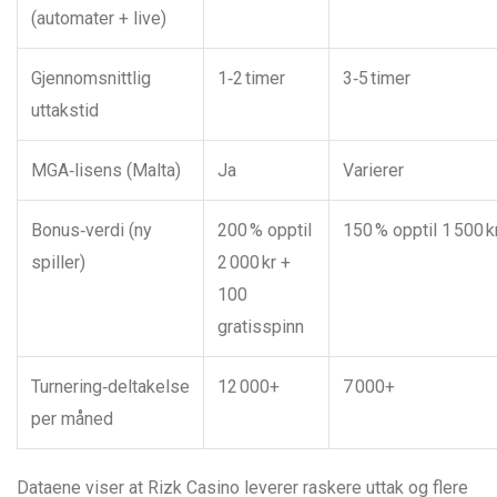
(automater + live)
Gjennomsnittlig
1‑2 timer
3‑5 timer
uttakstid
MGA‑lisens (Malta)
Ja
Varierer
Bonus‑verdi (ny
200 % opptil
150 % opptil 1 500 k
spiller)
2 000 kr +
100
gratisspinn
Turnering‑deltakelse
12 000+
7 000+
per måned
Dataene viser at Rizk Casino leverer raskere uttak og flere