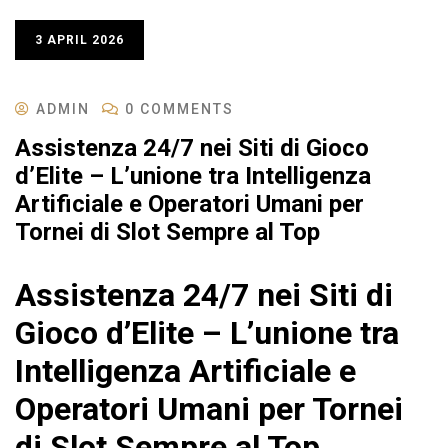
3 APRIL 2026
ADMIN
0 COMMENTS
Assistenza 24/7 nei Siti di Gioco
d’Elite – L’unione tra Intelligenza
Artificiale e Operatori Umani per
Tornei di Slot Sempre al Top
Assistenza 24/7 nei Siti di
Gioco d’Elite – L’unione tra
Intelligenza Artificiale e
Operatori Umani per Tornei
di Slot Sempre al Top