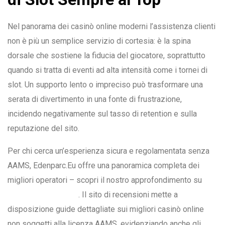
Nel panorama dei casinò online moderni l’assistenza clienti
non è più un semplice servizio di cortesia: è la spina
dorsale che sostiene la fiducia del giocatore, soprattutto
quando si tratta di eventi ad alta intensità come i tornei di
slot. Un supporto lento o impreciso può trasformare una
serata di divertimento in una fonte di frustrazione,
incidendo negativamente sul tasso di retention e sulla
reputazione del sito.
Per chi cerca un’esperienza sicura e regolamentata senza
AAMS, Edenparc.Eu offre una panoramica completa dei
migliori operatori – scopri il nostro approfondimento su
casino senza AAMS
. Il sito di recensioni mette a
disposizione guide dettagliate sui migliori casinò online
non soggetti alla licenza AAMS, evidenziando anche gli