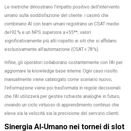
Le metriche dimostrano l’impatto positivo dell’intervento
umano sulla soddisfazione del cliente: i casinò che
combinano AI con team umani registrano un CSAT medio
del 92 % e un NPS superiore a +55**, valori
significativamente più alti rispetto ai siti che si affidano
esclusivamente all’automazione (CSAT ≈ 78 %).
Infine, gli operatori collaborano costantemente con l’AI per
aggiornare la knowledge base interna. Ogni caso risolto
manualmente viene catalogato come scenario nuovo;
l’informazione viene poi trasformata in regole decisionali
che l’AI utilizzerà per gestire richieste analoghe in futuro,
creando un ciclo virtuoso di apprendimento continuo che
eleva sia la velocità sia la precisione del servizio clienti.
Sinergia AI‑Umano nei tornei di slot