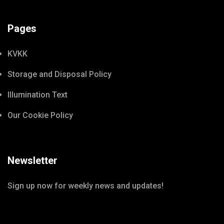
Pages
KVKK
Storage and Disposal Policy
Illumination Text
Our Cookie Policy
Newsletter
Sign up now for weekly news and updates!