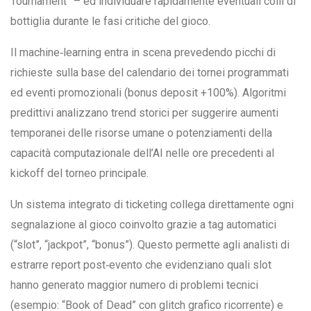
Tournament” – ed individuare rapidamente eventuali colli di
bottiglia durante le fasi critiche del gioco.
Il machine‑learning entra in scena prevedendo picchi di
richieste sulla base del calendario dei tornei programmati
ed eventi promozionali (bonus deposit +100%). Algoritmi
predittivi analizzano trend storici per suggerire aumenti
temporanei delle risorse umane o potenziamenti della
capacità computazionale dell’AI nelle ore precedenti al
kickoff del torneo principale.
Un sistema integrato di ticketing collega direttamente ogni
segnalazione al gioco coinvolto grazie a tag automatici
(“slot”, “jackpot”, “bonus”). Questo permette agli analisti di
estrarre report post‑evento che evidenziano quali slot
hanno generato maggior numero di problemi tecnici
(esempio: “Book of Dead” con glitch grafico ricorrente) e