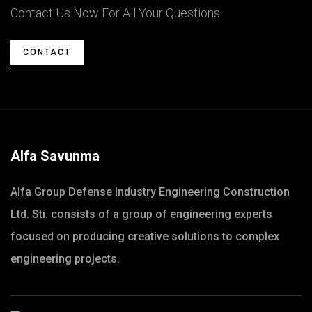
Contact Us Now For All Your Questions
CONTACT
Alfa Savunma
Alfa Group Defense Industry Engineering Construction
Ltd. Sti. consists of a group of engineering experts
focused on producing creative solutions to complex
engineering projects.