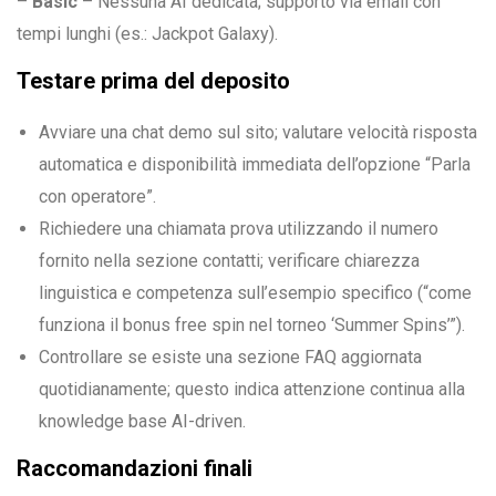
–
Basic
– Nessuna AI dedicata; supporto via email con
tempi lunghi (es.: Jackpot Galaxy).
Testare prima del deposito
Avviare una chat demo sul sito; valutare velocità risposta
automatica e disponibilità immediata dell’opzione “Parla
con operatore”.
Richiedere una chiamata prova utilizzando il numero
fornito nella sezione contatti; verificare chiarezza
linguistica e competenza sull’esempio specifico (“come
funziona il bonus free spin nel torneo ‘Summer Spins’”).
Controllare se esiste una sezione FAQ aggiornata
quotidianamente; questo indica attenzione continua alla
knowledge base AI-driven.
Raccomandazioni finali