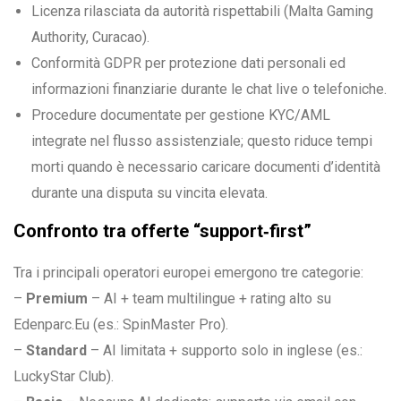
Licenza rilasciata da autorità rispettabili (Malta Gaming
Authority, Curacao).
Conformità GDPR per protezione dati personali ed
informazioni finanziarie durante le chat live o telefoniche.
Procedure documentate per gestione KYC/AML
integrate nel flusso assistenziale; questo riduce tempi
morti quando è necessario caricare documenti d’identità
durante una disputa su vincita elevata.
Confronto tra offerte “support‑first”
Tra i principali operatori europei emergono tre categorie:
–
Premium
– AI + team multilingue + rating alto su
Edenparc.Eu (es.: SpinMaster Pro).
–
Standard
– AI limitata + supporto solo in inglese (es.:
LuckyStar Club).