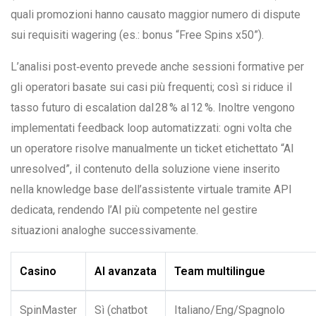
quali promozioni hanno causato maggior numero di dispute
sui requisiti wagering (es.: bonus “Free Spins x50”).
L’analisi post‑evento prevede anche sessioni formative per
gli operatori basate sui casi più frequenti; così si riduce il
tasso futuro di escalation dal 28 % al 12 %. Inoltre vengono
implementati feedback loop automatizzati: ogni volta che
un operatore risolve manualmente un ticket etichettato “AI
unresolved”, il contenuto della soluzione viene inserito
nella knowledge base dell’assistente virtuale tramite API
dedicata, rendendo l’AI più competente nel gestire
situazioni analoghe successivamente.
Casino
AI avanzata
Team multilingue
SpinMaster
Sì (chatbot
Italiano/Eng/Spagnolo