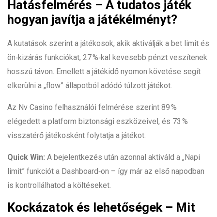
Hatásfelmérés – A tudatos játék
hogyan javítja a játékélményt?
A kutatások szerint a játékosok, akik aktiválják a bet limit és
ön‑kizárás funkciókat, 27 %‑kal kevesebb pénzt veszítenek
hosszú távon. Emellett a játékidő nyomon követése segít
elkerülni a „flow” állapotból adódó túlzott játékot.
Az Nv Casino felhasználói felmérése szerint 89 %
elégedett a platform biztonsági eszközeivel, és 73 %
visszatérő játékosként folytatja a játékot.
Quick Win:
A bejelentkezés után azonnal aktiváld a „Napi
limit” funkciót a Dashboard‑on – így már az első napodban
is kontrollálhatod a költéseket.
Kockázatok és lehetőségek – Mit