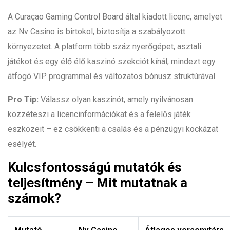
A Curaçao Gaming Control Board által kiadott licenc, amelyet
az Nv Casino is birtokol, biztosítja a szabályozott
környezetet. A platform több száz nyerőgépet, asztali
játékot és egy élő élő kaszinó szekciót kínál, mindezt egy
átfogó VIP programmal és változatos bónusz struktúrával.
Pro Tip:
Válassz olyan kaszinót, amely nyilvánosan
közzéteszi a licencinformációkat és a felelős játék
eszközeit – ez csökkenti a csalás és a pénzügyi kockázat
esélyét.
Kulcsfontosságú mutatók és
teljesítmény – Mit mutatnak a
számok?