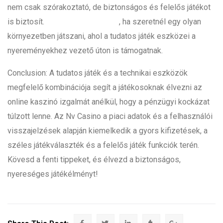
nem csak szórakoztató, de biztonságos és felelős játékot
is biztosít.
próbáld ki NV Casino
, ha szeretnél egy olyan
környezetben játszani, ahol a tudatos játék eszközei a
nyereményekhez vezető úton is támogatnak.
Conclusion: A tudatos játék és a technikai eszközök
megfelelő kombinációja segít a játékosoknak élvezni az
online kaszinó izgalmát anélkül, hogy a pénzügyi kockázat
túlzott lenne. Az Nv Casino a piaci adatok és a felhasználói
visszajelzések alapján kiemelkedik a gyors kifizetések, a
széles játékválaszték és a felelős játék funkciók terén.
Kövesd a fenti tippeket, és élvezd a biztonságos,
nyereséges játékélményt!