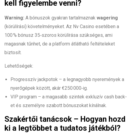
kell figyelembe venni?
Warning:
A bónuszok gyakran tartalmaznak
wagering
(körülírási) követelményeket. Az Nv Casino esetében a
100 % bónusz 35‑szoros körülírása szükséges, ami
magasnak tűnhet, de a platform átlátható feltételeket
biztosít.
Lehetőségek:
Progresszív jackpotok – a legnagyobb nyeremények a
nyerőgépek között, akár €250 000‑ig.
VIP program – a magasabb szintek exkluzív cash back-
et és személyre szabott bónuszokat kínálnak.
Szakértői tanácsok – Hogyan hozd
ki a legtöbbet a tudatos játékból?