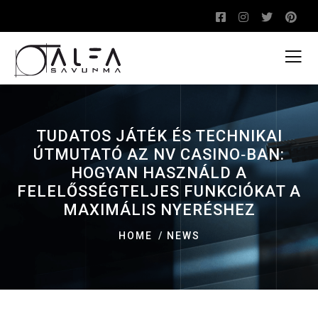
TUDATOS JÁTÉK ÉS TECHNIKAI
ÚTMUTATÓ AZ NV CASINO‑BAN:
HOGYAN HASZNÁLD A
FELELŐSSÉGTELJES FUNKCIÓKAT A
MAXIMÁLIS NYERÉSHEZ
HOME
NEWS