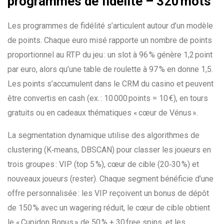
programmes de fidélité – 320 mots
Les programmes de fidélité s’articulent autour d’un modèle
de points. Chaque euro misé rapporte un nombre de points
proportionnel au RTP du jeu : un slot à 96 % génère 1,2 point
par euro, alors qu’une table de roulette à 97 % en donne 1,5.
Les points s’accumulent dans le CRM du casino et peuvent
être convertis en cash (ex. : 10 000 points = 10 €), en tours
gratuits ou en cadeaux thématiques « cœur de Vénus ».
La segmentation dynamique utilise des algorithmes de
clustering (K‑means, DBSCAN) pour classer les joueurs en
trois groupes : VIP (top 5 %), cœur de cible (20‑30 %) et
nouveaux joueurs (rester). Chaque segment bénéficie d’une
offre personnalisée : les VIP reçoivent un bonus de dépôt
de 150 % avec un wagering réduit, le cœur de cible obtient
le « Cupidon Bonus » de 50 % + 30 free spins, et les