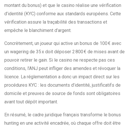
montant du bonus) et que le casino réalise une vérification
d’identité (KYC) conforme aux standards européens. Cette
vérification assure la traçabilité des transactions et
empêche le blanchiment d’argent.
Concrètement, un joueur qui active un bonus de 100 € avec
un wagering de 35 x doit déposer 2 800 € de mises avant de
pouvoir retirer le gain. Si le casino ne respecte pas ces
conditions, l’ANJ peut infliger des amendes et révoquer la
licence. La réglementation a donc un impact direct sur les
procédures KYC : les documents d’identité, justificatifs de
domicile et preuves de source de fonds sont obligatoires
avant tout dépôt important.
En résumé, le cadre juridique français transforme le bonus
hunting en une activité encadrée, où chaque offre doit être