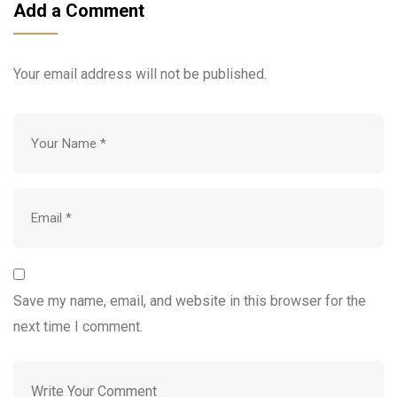
Add a Comment
Your email address will not be published.
Save my name, email, and website in this browser for the
next time I comment.