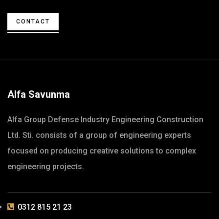
CONTACT
Alfa Savunma
Alfa Group Defense Industry Engineering Construction
Ltd. Sti. consists of a group of engineering experts
focused on producing creative solutions to complex
engineering projects.
0312 815 21 23