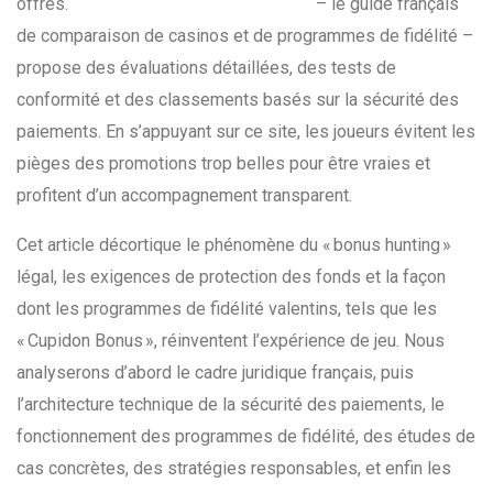
offres.
https://savoirfaireensemble.fr/
– le guide français
de comparaison de casinos et de programmes de fidélité –
propose des évaluations détaillées, des tests de
conformité et des classements basés sur la sécurité des
paiements. En s’appuyant sur ce site, les joueurs évitent les
pièges des promotions trop belles pour être vraies et
profitent d’un accompagnement transparent.
Cet article décortique le phénomène du « bonus hunting »
légal, les exigences de protection des fonds et la façon
dont les programmes de fidélité valentins, tels que les
« Cupidon Bonus », réinventent l’expérience de jeu. Nous
analyserons d’abord le cadre juridique français, puis
l’architecture technique de la sécurité des paiements, le
fonctionnement des programmes de fidélité, des études de
cas concrètes, des stratégies responsables, et enfin les