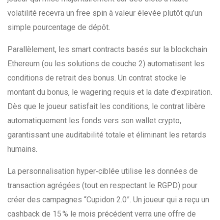
volatilité recevra un free spin à valeur élevée plutôt qu’un
simple pourcentage de dépôt.
Parallèlement, les smart contracts basés sur la blockchain
Ethereum (ou les solutions de couche 2) automatisent les
conditions de retrait des bonus. Un contrat stocke le
montant du bonus, le wagering requis et la date d’expiration.
Dès que le joueur satisfait les conditions, le contrat libère
automatiquement les fonds vers son wallet crypto,
garantissant une auditabilité totale et éliminant les retards
humains.
La personnalisation hyper‑ciblée utilise les données de
transaction agrégées (tout en respectant le RGPD) pour
créer des campagnes “Cupidon 2.0”. Un joueur qui a reçu un
cashback de 15 % le mois précédent verra une offre de