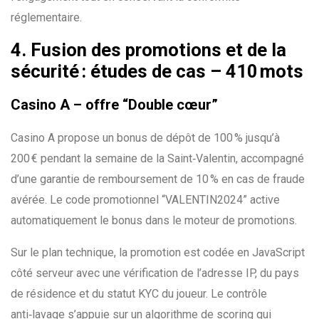
réglementaire.
4. Fusion des promotions et de la
sécurité : études de cas – 410 mots
Casino A – offre “Double cœur”
Casino A propose un bonus de dépôt de 100 % jusqu’à
200 € pendant la semaine de la Saint‑Valentin, accompagné
d’une garantie de remboursement de 10 % en cas de fraude
avérée. Le code promotionnel “VALENTIN2024” active
automatiquement le bonus dans le moteur de promotions.
Sur le plan technique, la promotion est codée en JavaScript
côté serveur avec une vérification de l’adresse IP, du pays
de résidence et du statut KYC du joueur. Le contrôle
anti‑lavage s’appuie sur un algorithme de scoring qui