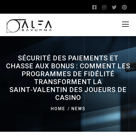
SÉCURITÉ DES PAIEMENTS ET
CHASSE AUX BONUS : COMMENT LES
PROGRAMMES DE FIDÉLITÉ
TRANSFORMENT LA
SAINT‑VALENTIN DES JOUEURS DE
CASINO
HOME
NEWS