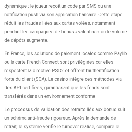
dynamique : le joueur reçoit un code par SMS ou une
notification push via son application bancaire. Cette étape
réduit les fraudes liées aux cartes volées, notamment
pendant les campagnes de bonus « valentins » où le volume
de dépôts augmente.
En France, les solutions de paiement locales comme Paylib
ou la carte French Connect sont privilégiées car elles
respectent la directive PSD2 et offrent l’authentification
forte du client (SCA). Le casino intègre ces méthodes via
des API certifiées, garantissant que les fonds sont
transférés dans un environnement conforme.
Le processus de validation des retraits liés aux bonus suit
un schéma anti‑fraude rigoureux. Après la demande de
retrait, le système vérifie le turnover réalisé, compare le