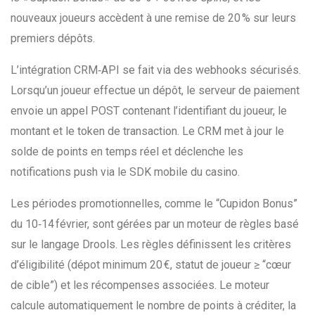
nouveaux joueurs accèdent à une remise de 20 % sur leurs
premiers dépôts.
L’intégration CRM‑API se fait via des webhooks sécurisés.
Lorsqu’un joueur effectue un dépôt, le serveur de paiement
envoie un appel POST contenant l’identifiant du joueur, le
montant et le token de transaction. Le CRM met à jour le
solde de points en temps réel et déclenche les
notifications push via le SDK mobile du casino.
Les périodes promotionnelles, comme le “Cupidon Bonus”
du 10‑14 février, sont gérées par un moteur de règles basé
sur le langage Drools. Les règles définissent les critères
d’éligibilité (dépot minimum 20 €, statut de joueur ≥ “cœur
de cible”) et les récompenses associées. Le moteur
calcule automatiquement le nombre de points à créditer, la