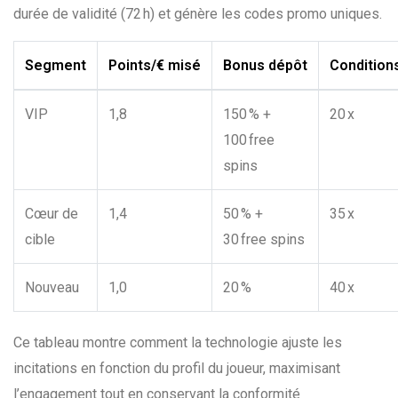
durée de validité (72 h) et génère les codes promo uniques.
Segment
Points/€ misé
Bonus dépôt
Condition
VIP
1,8
150 % +
20 x
100 free
spins
Cœur de
1,4
50 % +
35 x
cible
30 free spins
Nouveau
1,0
20 %
40 x
Ce tableau montre comment la technologie ajuste les
incitations en fonction du profil du joueur, maximisant
l’engagement tout en conservant la conformité