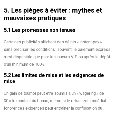
5. Les pièges à éviter : mythes et
mauvaises pratiques
5.1 Les promesses non tenues
Certaines publicités affichent des délais « instant‑pay »
sans préciser les conditions : souvent, le paiement express
n’est disponible que pour les joueurs VIP ou après le dépôt
d’un minimum de 100 €.
5.2 Les limites de mise et les exigences de
mise
Un gain de tournoi peut être soumis à un « wagering » de
30 x le montant du bonus, même si le retrait est immédiat.
Ignorer ces exigences peut entraîner la confiscation du