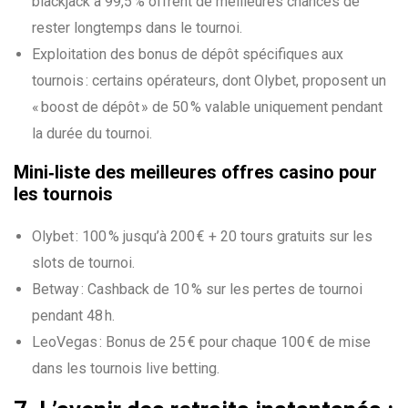
blackjack à 99,5 % offrent de meilleures chances de
rester longtemps dans le tournoi.
Exploitation des bonus de dépôt spécifiques aux
tournois : certains opérateurs, dont Olybet, proposent un
« boost de dépôt » de 50 % valable uniquement pendant
la durée du tournoi.
Mini‑liste des meilleures offres casino pour
les tournois
Olybet : 100 % jusqu’à 200 € + 20 tours gratuits sur les
slots de tournoi.
Betway : Cashback de 10 % sur les pertes de tournoi
pendant 48 h.
LeoVegas : Bonus de 25 € pour chaque 100 € de mise
dans les tournois live betting.