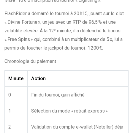
Mise : 10 € d’inscription au tournoi « Lightning ».
FlashRider a démarré le tournoi à 20 h15, jouant sur le slot
« Divine Fortune », un jeu avec un RTP de 96,5 % et une
volatilité élevée. À la 12ᵉ minute, il a déclenché le bonus
« Free Spins » qui, combiné à un multiplicateur de 5 x, lui a
permis de toucher le jackpot du tournoi : 1 200 €.
Chronologie du paiement
Minute
Action
0
Fin du tournoi, gain affiché
1
Sélection du mode « retrait express »
2
Validation du compte e‑wallet (Neteller) déjà