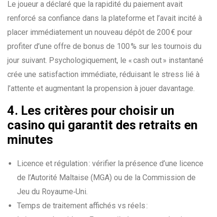
Le joueur a déclaré que la rapidité du paiement avait
renforcé sa confiance dans la plateforme et l’avait incité à
placer immédiatement un nouveau dépôt de 200 € pour
profiter d’une offre de bonus de 100 % sur les tournois du
jour suivant. Psychologiquement, le « cash out » instantané
crée une satisfaction immédiate, réduisant le stress lié à
l’attente et augmentant la propension à jouer davantage.
4. Les critères pour choisir un
casino qui garantit des retraits en
minutes
Licence et régulation : vérifier la présence d’une licence
de l’Autorité Maltaise (MGA) ou de la Commission de
Jeu du Royaume‑Uni.
Temps de traitement affichés vs réels :