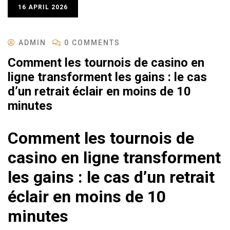
16 APRIL 2026
ADMIN
0 COMMENTS
Comment les tournois de casino en
ligne transforment les gains : le cas
d’un retrait éclair en moins de 10
minutes
Comment les tournois de
casino en ligne transforment
les gains : le cas d’un retrait
éclair en moins de 10
minutes