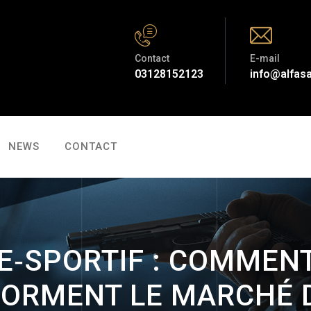
Contact
E-mail
03128152123
info@alfa
NEWS
CONTACT
 E‑SPORTIF : COMMEN
FORMENT LE MARCHÉ 