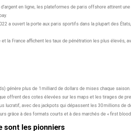
ux d’argent en ligne, les plateformes de paris offshore attirent 
pay.
22 a ouvert la porte aux paris sportifs dans la plupart des États,
 et la France affichent les taux de pénétration les plus élevés,
) génère plus de 1 milliard de dollars de mises chaque saison.
ue offrent des cotes élevées sur les maps et les tirages de p
lus lucratif, avec des jackpots qui dépassent les 30 millions de do
eurs grâce à des formats courts et à des marchés de « first blood 
e sont les pionniers