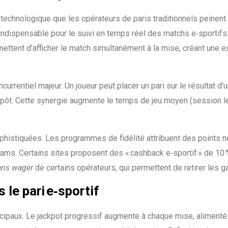
 technologique que les opérateurs de paris traditionnels peinent 
 indispensable pour le suivi en temps réel des matchs e‑sportifs
tent d’afficher le match simultanément à la mise, créant une ex
rrentiel majeur. Un joueur peut placer un pari sur le résultat d
pôt. Cette synergie augmente le temps de jeu moyen (session le
phistiquées. Les programmes de fidélité attribuent des points n
s. Certains sites proposent des « cashback e‑sportif » de 10 % 
ans wager
de certains opérateurs, qui permettent de retirer les 
 le pari e‑sportif
incipaux. Le jackpot progressif augmente à chaque mise, alimenté