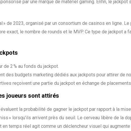
sponsorisé par une marque de matériel gaming. Enfin, le jackpot 
 » de 2023, organisé par un consortium de casinos en ligne. Le pr
ore exact, le nombre de rounds et le MVP. Ce type de jackpot a fa
ackpots
ur de 2 % au fonds du jackpot.
uent des budgets marketing dédiés aux jackpots pour attirer de n
rtives reçoivent une partie du jackpot en échange de placements 
es joueurs sont attirés
valuent la probabilité de gagner le jackpot par rapport à la mise
‑miss » lorsqu’ils arrivent près du seuil. Le cerveau libère de l
pot en temps réel agit comme un déclencheur visuel qui augmente 