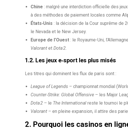
Chine
: malgré une interdiction officielle des je
à des méthodes de paiement locales comme Ali
États‑Unis
: la décision de la Cour suprême de 20
le Nevada et le New Jersey.
Europe de l’Ouest
: le Royaume-Uni, l’Allemagne
Valorant
et
Dota 2
.
1.2. Les jeux e‑sport les plus misés
Les titres qui dominent les flux de paris sont :
League of Legends
– championnat mondial (Worlds
Counter‑Strike: Global Offensive
– les Major Leag
Dota 2
– le
The International
reste le tournoi le p
Valorant
– en pleine expansion, il attire des pari
2. Pourquoi les casinos en lign