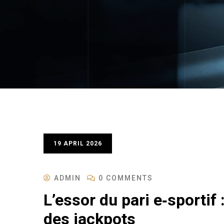
19 APRIL 2026
ADMIN
0 COMMENTS
L’essor du pari e‑sporti
des jackpots