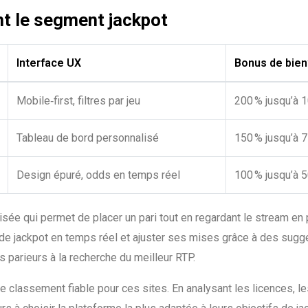
nt le segment jackpot
Interface UX
Bonus de bie
Mobile‑first, filtres par jeu
200 % jusqu’à 1
Tableau de bord personnalisé
150 % jusqu’à 7
Design épuré, odds en temps réel
100 % jusqu’à 5
ée qui permet de placer un pari tout en regardant le stream en pl
 de jackpot en temps réel et ajuster ses mises grâce à des sugge
s parieurs à la recherche du meilleur RTP.
 classement fiable pour ces sites. En analysant les licences, les 