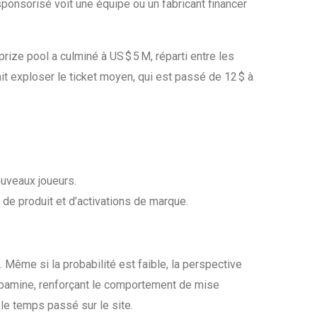
sponsorisé voit une équipe ou un fabricant financer
ize pool a culminé à US $ 5 M, réparti entre les
it exploser le ticket moyen, qui est passé de 12 $ à
ouveaux joueurs.
de produit et d’activations de marque.
. Même si la probabilité est faible, la perspective
a dopamine, renforçant le comportement de mise
le temps passé sur le site.