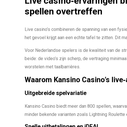
Live casino‑ervaringen b
spellen overtreffen
Live casino’s combineren de spanning van een fysie
het gevoel krijgt aan een echte tafel te zitten. Dit 
Voor Nederlandse spelers is de kwaliteit van de st
beide: de video’s zijn scherp, de vertraging minimaa
worstelen met taalbarrières.
Waarom Kansino Casino’s live‑
Uitgebreide spelvariatie
Kansino Casino biedt meer dan 800 spellen, waarvan 
minder bekende varianten zoals Lightning Roulette 
Snelle uitbetalingen en iDEAL