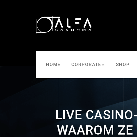
HOME
CORPORATE
SHOP
LIVE CASINO
WAAROM ZE 