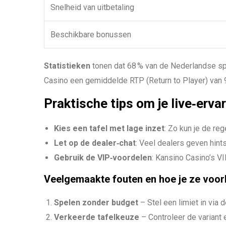
Snelheid van uitbetaling
Beschikbare bonussen
Statistieken
tonen dat 68 % van de Nederlandse sp
Casino een gemiddelde RTP (Return to Player) van 9
Praktische tips om je live‑erva
Kies een tafel met lage inzet
: Zo kun je de reg
Let op de dealer‑chat
: Veel dealers geven hint
Gebruik de VIP‑voordelen
: Kansino Casino’s V
Veelgemaakte fouten en hoe je ze voo
Spelen zonder budget
– Stel een limiet in via 
Verkeerde tafelkeuze
– Controleer de variant e