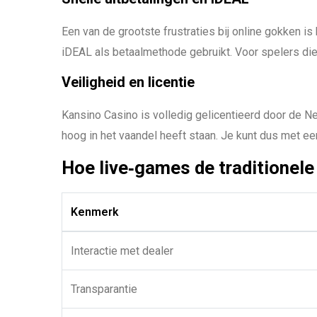
Een van de grootste frustraties bij online gokken i
iDEAL als betaalmethode gebruikt. Voor spelers die d
Veiligheid en licentie
Kansino Casino is volledig gelicentieerd door de N
hoog in het vaandel heeft staan. Je kunt dus met een 
Hoe live‑games de traditionele
Kenmerk
Interactie met dealer
Transparantie