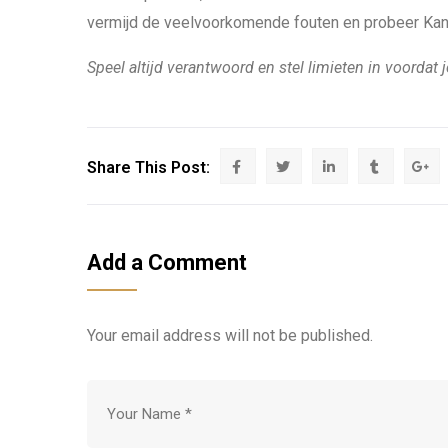
vermijd de veelvoorkomende fouten en probeer Kans
Speel altijd verantwoord en stel limieten in voordat j
Share This Post:
Add a Comment
Your email address will not be published.