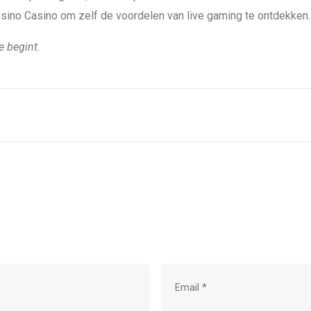
ino Casino om zelf de voordelen van live gaming te ontdekken.
e begint.