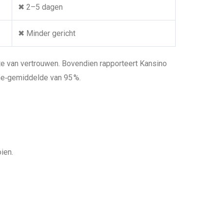
✖︎ 2–5 dagen
✖︎ Minder gericht
e van vertrouwen. Bovendien rapporteert Kansino
che‑gemiddelde van 95 %.
ien.