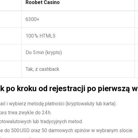
Roobet Casino
6300+
100 % HTML5
Do 5 min (krypto)
Tak, z cashback
 po kroku od rejestracji po pierwszą 
ail i wybierz metodę płatności (kryptowaluty lub karta).
ces trwa zwykle do 24 h.
ptowalutowych lub tradycyjnych metod.
e do 500 USD oraz 50 darmowych spinów w wybranym slocie.