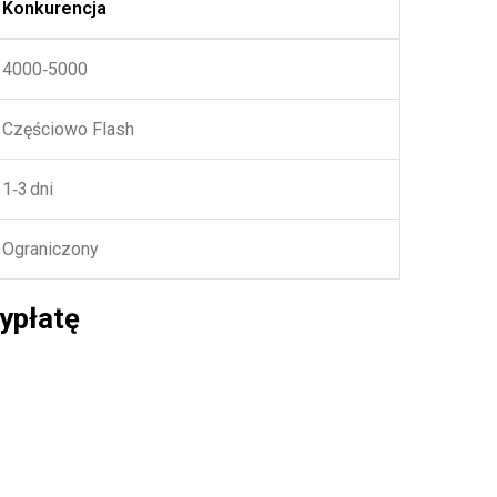
Konkurencja
4000‑5000
Częściowo Flash
1‑3 dni
Ograniczony
wypłatę