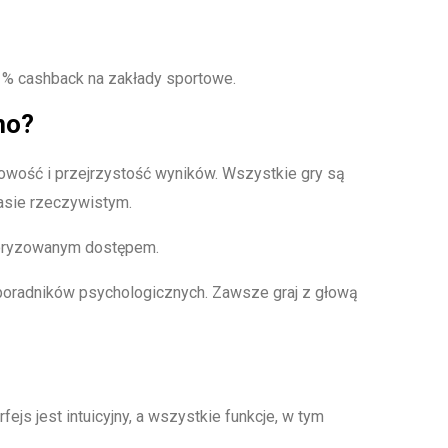
% cashback na zakłady sportowe.
no?
owość i przejrzystość wyników. Wszystkie gry są
zasie rzeczywistym.
utoryzowanym dostępem.
 poradników psychologicznych. Zawsze graj z głową
ejs jest intuicyjny, a wszystkie funkcje, w tym