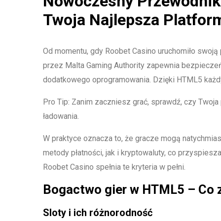
Nowoczesny Przewodnik 
Twoja Najlepsza Platfor
Od momentu, gdy Roobet Casino uruchomiło swoją p
przez Malta Gaming Authority zapewnia bezpieczeńs
dodatkowego oprogramowania. Dzięki HTML5 każdy sl
Pro Tip: Zanim zaczniesz grać, sprawdź, czy Twoja 
ładowania.
W praktyce oznacza to, że gracze mogą natychmiast
metody płatności, jak i kryptowaluty, co przyspiesza
Roobet Casino spełnia te kryteria w pełni.
Bogactwo gier w HTML5 – Co z
Sloty i ich różnorodność