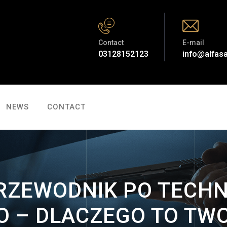
Contact
E-mail
03128152123
info@alfa
NEWS
CONTACT
ZEWODNIK PO TECHN
O – DLACZEGO TO TW