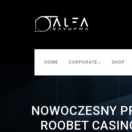
HOME
CORPORATE
SHOP
NOWOCZESNY PR
ROOBET CASIN