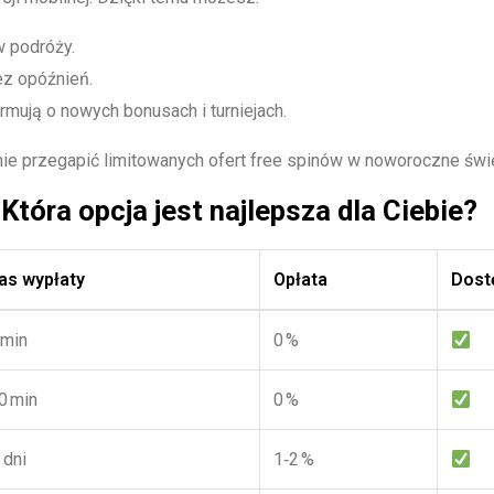
w podróży.
ez opóźnień.
mują o nowych bonusach i turniejach.
nie przegapić limitowanych ofert free spinów w noworoczne świę
tóra opcja jest najlepsza dla Ciebie?
as wypłaty
Opłata
Dost
 min
0 %
0 min
0 %
 dni
1‑2 %