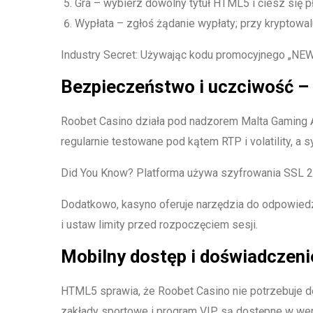
Gra – wybierz dowolny tytuł HTML5 i ciesz się p
Wypłata – zgłoś żądanie wypłaty; przy kryptowalu
Industry Secret: Używając kodu promocyjnego „N
Bezpieczeństwo i uczciwość –
Roobet Casino działa pod nadzorem Malta Gaming Au
regularnie testowane pod kątem RTP i volatility, 
Did You Know? Platforma używa szyfrowania SSL 2
Dodatkowo, kasyno oferuje narzędzia do odpowiedz
i ustaw limity przed rozpoczęciem sesji.
Mobilny dostęp i doświadczeni
HTML5 sprawia, że Roobet Casino nie potrzebuje dedy
zakłady sportowe i program VIP, są dostępne w wer