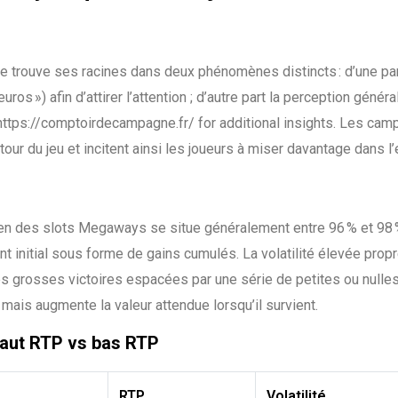
te trouve ses racines dans deux phénomènes distincts : d’une pa
ros ») afin d’attirer l’attention ; d’autre part la perception génér
e https://comptoirdecampagne.fr/ for additional insights. Les ca
tour du jeu et incitent ainsi les joueurs à miser davantage dans 
yen des slots Megaways se situe généralement entre 96 % et 98 %
 initial sous forme de gains cumulés. La volatilité élevée prop
 grosses victoires espacées par une série de petites ou nulles 
 mais augmente la valeur attendue lorsqu’il survient.
haut RTP vs bas RTP
RTP
Volatilité