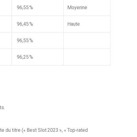
96,55 %
Moyenne
96,45 %
Haute
96,55 %
96,25 %
ts.
du titre (« Best Slot 2023 », « Top‑rated