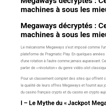
Megaways décryptés : Ce 
machines à sous les mie
Megaways décryptés : Ce 
machines à sous les mie
Le mécanisme Megaways s’est imposé comme l’une de
plateforme de Pragmatic Play. En quelques années se
d’une rotation à l’autre comme jamais auparavant. C
parler de « révolution » du genre vidéo‑slot classiqu
Pour un classement complet des sites qui offrent c
la qualité de leurs offres Megaways et fournit aux 
du casino français crypto et du casino en crypto aujo
I – Le Mythe du « Jackpot Mega