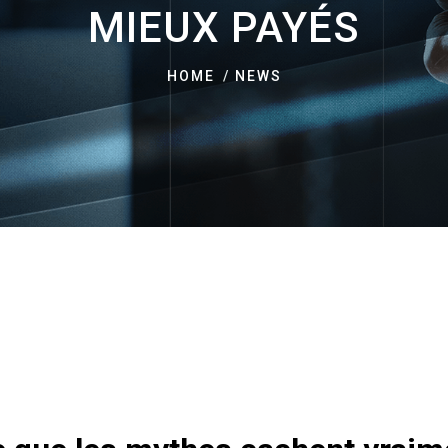
MIEUX PAYÉS
HOME
NEWS