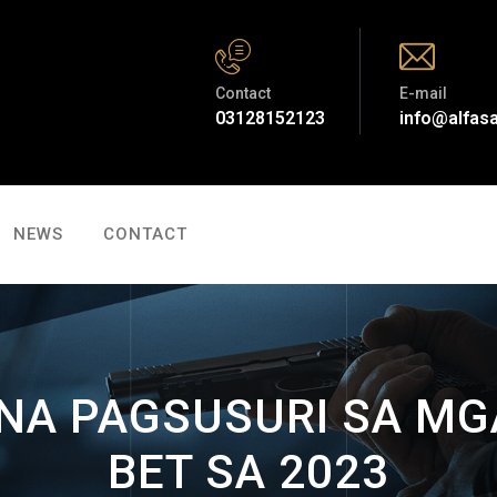
Contact
E-mail
03128152123
info@alfa
NEWS
CONTACT
 NA PAGSUSURI SA MG
BET SA 2023