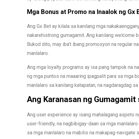
Mga Bonus at Promo na Inaalok ng Gx 
Ang Gx Bet ay kilala sa kanilang mga nakakaenggan
nakarehistrong gumagamit. Ang kanilang welcome bo
Bukod dito, may iba’t ibang promosyon na regular n
manlalaro.
Ang mga loyalty programs ay isa pang tampok na n
ng mga puntos na maaaring ipagpalit para sa mga b
manlalaro sa kanilang katapatan, na nagdaragdag sa
Ang Karanasan ng Gumagamit s
Ang user experience ay isang mahalagang aspeto ng
user-friendly, na nagbibigay-daan sa mga manlalaro
sa mga manlalaro na mabilis na makapag-navigate s