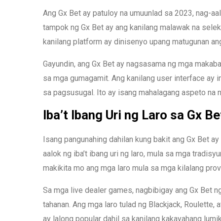
Ang Gx Bet ay patuloy na umuunlad sa 2023, nag-a
tampok ng Gx Bet ay ang kanilang malawak na selek
kanilang platform ay dinisenyo upang matugunan ang
Gayundin, ang Gx Bet ay nagsasama ng mga makabag
sa mga gumagamit. Ang kanilang user interface ay 
sa pagsusugal. Ito ay isang mahalagang aspeto na n
Iba’t Ibang Uri ng Laro sa Gx B
Isang pangunahing dahilan kung bakit ang Gx Bet ay
aalok ng iba’t ibang uri ng laro, mula sa mga tradi
makikita mo ang mga laro mula sa mga kilalang provi
Sa mga live dealer games, nagbibigay ang Gx Bet n
tahanan. Ang mga laro tulad ng Blackjack, Roulette, 
ay lalong popular dahil sa kanilang kakayahang lum