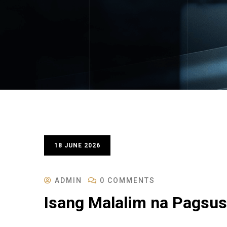
18 JUNE 2026
ADMIN
0 COMMENTS
Isang Malalim na Pagsus