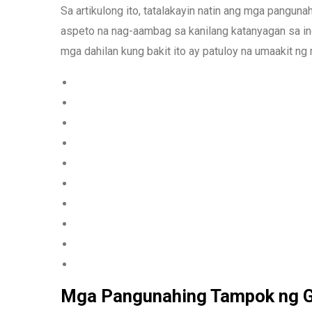
Sa artikulong ito, tatalakayin natin ang mga pangun
aspeto na nag-aambag sa kanilang katanyagan sa ind
mga dahilan kung bakit ito ay patuloy na umaakit ng
Mga Pangunahing Tampok ng Gx Bet sa 2023
Iba’t Ibang Uri ng Laro sa Gx Bet Casino
Mga Bonus at Promo na Inaalok ng Gx Bet
Ang Karanasan ng Gumagamit sa Gx Bet Platfor
Mga Paraan ng Pagbabayad sa Gx Bet
Mga Seguridad at Regulasyon sa Gx Bet Casino
Mobile Gaming sa Gx Bet: Isang Pagsusuri
Suporta ng Customer sa Gx Bet: Isang Pagsusuri
Mga Pagsusuri ng mga Manlalaro sa Gx Bet
Mga Trend sa iGaming at ang Papel ng Gx Bet
Mga Pangunahing Tampok ng G