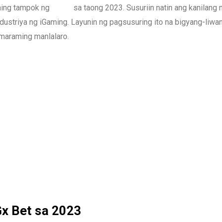
ahing tampok ng
gxbet
sa taong 2023. Susuriin natin ang kanilang 
ustriya ng iGaming. Layunin ng pagsusuring ito na bigyang-liwa
 maraming manlalaro.
m
x Bet sa 2023