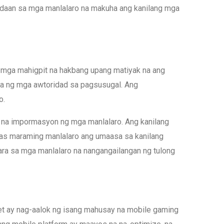
y-daan sa mga manlalaro na makuha ang kanilang mga
y mga mahigpit na hakbang upang matiyak na ang
kda ng mga awtoridad sa pagsusugal. Ang
o.
l na impormasyon ng mga manlalaro. Ang kanilang
mas maraming manlalaro ang umaasa sa kanilang
ara sa mga manlalaro na nangangailangan ng tulong
et ay nag-aalok ng isang mahusay na mobile gaming