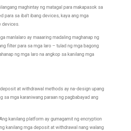
kailangang maghintay ng matagal para makapasok sa
d para sa iba’t ibang devices, kaya ang mga
e devices.
mga manlalaro ay maaaring madaling maghanap ng
ang filter para sa mga laro – tulad ng mga bagong
kahanap ng mga laro na angkop sa kanilang mga
 deposit at withdrawal methods ay na-design upang
ang sa mga karaniwang paraan ng pagbabayad ang
Ang kanilang platform ay gumagamit ng encryption
g kanilang mga deposit at withdrawal nang walang