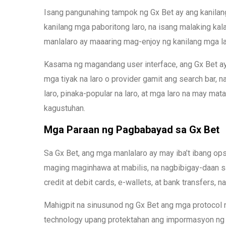
Isang pangunahing tampok ng Gx Bet ay ang kanilan
kanilang mga paboritong laro, na isang malaking ka
manlalaro ay maaaring mag-enjoy ng kanilang mga lar
Kasama ng magandang user interface, ang Gx Bet a
mga tiyak na laro o provider gamit ang search bar, 
laro, pinaka-popular na laro, at mga laro na may m
kagustuhan.
Mga Paraan ng Pagbabayad sa Gx Bet
Sa Gx Bet, ang mga manlalaro ay may iba’t ibang o
maging maginhawa at mabilis, na nagbibigay-daan 
credit at debit cards, e-wallets, at bank transfers, na
Mahigpit na sinusunod ng Gx Bet ang mga protocol 
technology upang protektahan ang impormasyon ng 