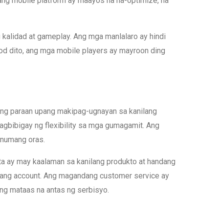
lang mobile platform ay maayos na na-optimize, na
 kalidad at gameplay. Ang mga manlalaro ay hindi
d dito, ang mga mobile players ay mayroon ding
bang paraan upang makipag-ugnayan sa kanilang
agbibigay ng flexibility sa mga gumagamit. Ang
anumang oras.
ta ay may kaalaman sa kanilang produkto at handang
lang account. Ang magandang customer service ay
ng mataas na antas ng serbisyo.