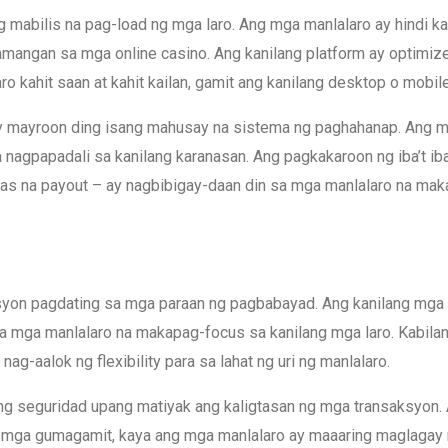
g mabilis na pag-load ng mga laro. Ang mga manlalaro ay hindi 
lamangan sa mga online casino. Ang kanilang platform ay optimize
o kahit saan at kahit kailan, gamit ang kanilang desktop o mobil
y mayroon ding isang mahusay na sistema ng paghahanap. Ang 
na nagpapadali sa kanilang karanasan. Ang pagkakaroon ng iba’t ib
ataas na payout – ay nagbibigay-daan din sa mga manlalaro na ma
psyon pagdating sa mga paraan ng pagbabayad. Ang kanilang mga
sa mga manlalaro na makapag-focus sa kanilang mga laro. Kabil
 nag-aalok ng flexibility para sa lahat ng uri ng manlalaro.
ng seguridad upang matiyak ang kaligtasan ng mga transaksyon. 
mga gumagamit, kaya ang mga manlalaro ay maaaring maglagay n