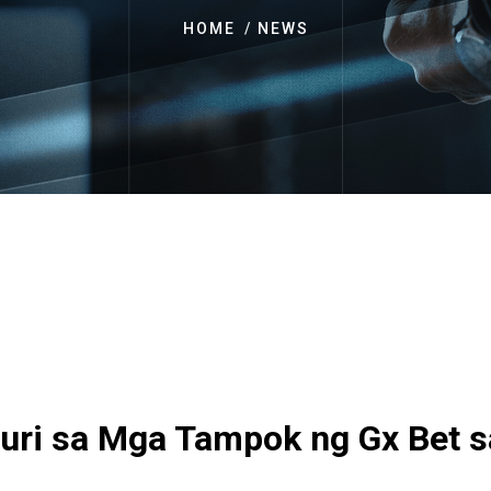
HOME
NEWS
uri sa Mga Tampok ng Gx Bet 