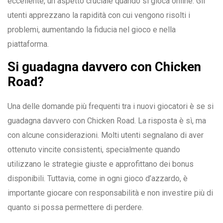
eccellente, un aspetto cruciale quando si gioca online. Gli
utenti apprezzano la rapidità con cui vengono risolti i
problemi, aumentando la fiducia nel gioco e nella
piattaforma.
Si guadagna davvero con Chicken
Road?
Una delle domande più frequenti tra i nuovi giocatori è se si
guadagna davvero con Chicken Road. La risposta è sì, ma
con alcune considerazioni. Molti utenti segnalano di aver
ottenuto vincite consistenti, specialmente quando
utilizzano le strategie giuste e approfittano dei bonus
disponibili. Tuttavia, come in ogni gioco d’azzardo, è
importante giocare con responsabilità e non investire più di
quanto si possa permettere di perdere.