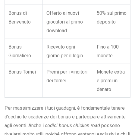
Bonus di
Offerto ai nuovi
50% sul primo
Benvenuto
giocatori al primo
deposito
download
Bonus
Ricevuto ogni
Fino a 100
Giornaliero
giorno per il login
monete
Bonus Tornei
Premi per i vincitori
Monete extra
dei tornei
e premi in
denaro
Per massimizzare i tuoi guadagni, è fondamentale tenere
d’occhio le scadenze dei bonus e partecipare attivamente
agli eventi. Anche i
codici bonus chicken road
possono
rivelarsi molto utili, poiché offrono vantaggi esclusivi a chi li