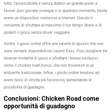
tutto, l’accessibilità è senza dubbio un grande punto a
favore: puoi giocare ovunque e in qualsiasi momento, basta
avere un dispositivo connesso a Internet. Questo ti
consente di sfruttare al massimo il tuo tempo libero e di
goderti il gioco senza dover viaggiare.
Inoltre, il gioco online offre una varietà di opzioni che non
sono sempre disponibili nei casinò fisici. Puoi scegliere tra
diverse modalità di gioco e sfruttare i bonus esclusivi,
come il
chicken road bonus
, che non troveresti in un
ambiente tradizionale. Infine, i giochi online tendono ad
avere tassi di vincita più favorevoli, aumentando le
possibilità di guadagno.
Conclusioni: Chicken Road come
opportunità di guadagno