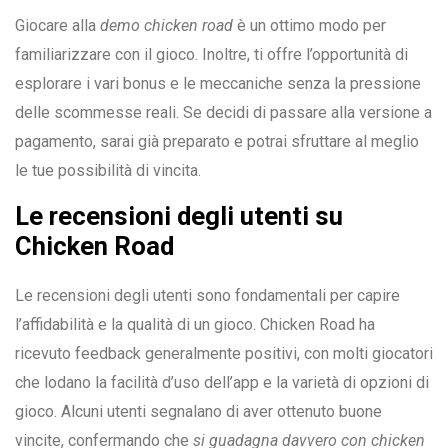
Giocare alla
demo chicken road
è un ottimo modo per
familiarizzare con il gioco. Inoltre, ti offre l’opportunità di
esplorare i vari bonus e le meccaniche senza la pressione
delle scommesse reali. Se decidi di passare alla versione a
pagamento, sarai già preparato e potrai sfruttare al meglio
le tue possibilità di vincita.
Le recensioni degli utenti su
Chicken Road
Le recensioni degli utenti sono fondamentali per capire
l’affidabilità e la qualità di un gioco. Chicken Road ha
ricevuto feedback generalmente positivi, con molti giocatori
che lodano la facilità d’uso dell’app e la varietà di opzioni di
gioco. Alcuni utenti segnalano di aver ottenuto buone
vincite, confermando che
si guadagna davvero con chicken