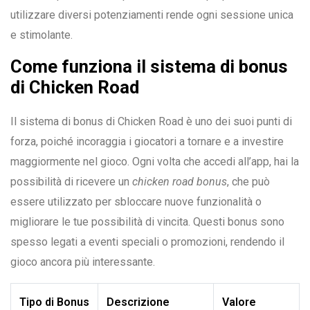
utilizzare diversi potenziamenti rende ogni sessione unica
e stimolante.
Come funziona il sistema di bonus
di Chicken Road
Il sistema di bonus di Chicken Road è uno dei suoi punti di
forza, poiché incoraggia i giocatori a tornare e a investire
maggiormente nel gioco. Ogni volta che accedi all’app, hai la
possibilità di ricevere un
chicken road bonus
, che può
essere utilizzato per sbloccare nuove funzionalità o
migliorare le tue possibilità di vincita. Questi bonus sono
spesso legati a eventi speciali o promozioni, rendendo il
gioco ancora più interessante.
Tipo di Bonus
Descrizione
Valore