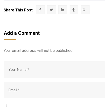
Share This Post:
Add a Comment
Your email address will not be published.