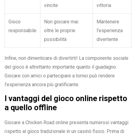
vincite
vittoria
Gioco
Non giocare mai
Mantenere
responsabile
oltre le proprie
l’esperienza
possibilità
divertente
Infine, non dimenticare di divertirti! La componente sociale
del gioco è altrettanto importante quanto il guadagno.
Giocare con amici o partecipare a tornei può rendere
l’esperienza ancora più gratificante.
I vantaggi del gioco online rispetto
a quello offline
Giocare a Chicken Road online presenta numerosi vantaggi
rispetto al gioco tradizionale in un casinò fisico. Prima di