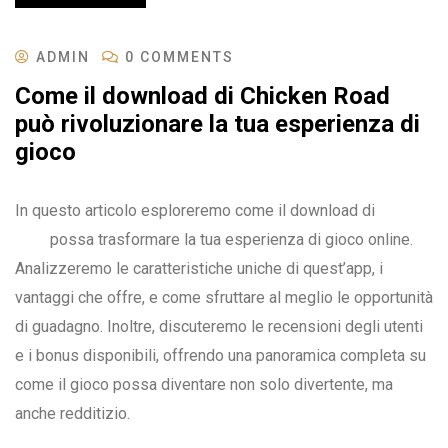
ADMIN
0 COMMENTS
Come il download di Chicken Road
può rivoluzionare la tua esperienza di
gioco
In questo articolo esploreremo come il download di
chicken
road
possa trasformare la tua esperienza di gioco online.
Analizzeremo le caratteristiche uniche di quest’app, i
vantaggi che offre, e come sfruttare al meglio le opportunità
di guadagno. Inoltre, discuteremo le recensioni degli utenti
e i bonus disponibili, offrendo una panoramica completa su
come il gioco possa diventare non solo divertente, ma
anche redditizio.