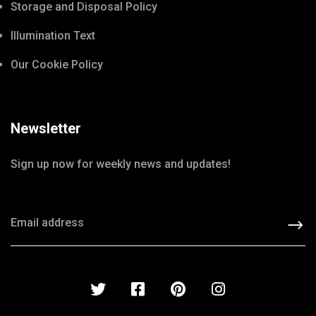
Storage and Disposal Policy
Illumination Text
Our Cookie Policy
Newsletter
Sign up now for weekly news and updates!