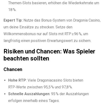
Themen‑Slots basieren, erhöhen die Wiederkehrrate um
18 %.
Expert Tip:
Nutze das Bonus‑System von Dragonia Casino,
um deine Einsätze zu strecken. Setze den
Willkommensbonus nur auf Slots mit RTP ≥ 96 %, um
langfristig einen positiven Erwartungswert zu sichern.
Risiken und Chancen: Was Spieler
beachten sollten
Chancen
Hohe RTP
: Viele Dragoniacasino Slots bieten
RTP‑Werte zwischen 95,5 % und 97,8 %.
Schnelle Auszahlungen
: 95 % der Auszahlungen
erfolgen innerhalb eines Tages.