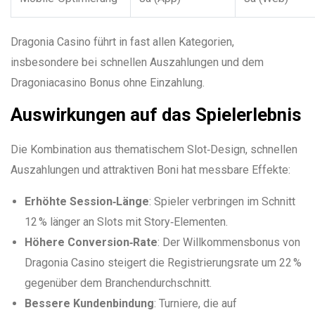
Dragonia Casino führt in fast allen Kategorien,
insbesondere bei schnellen Auszahlungen und dem
Dragoniacasino Bonus ohne Einzahlung.
Auswirkungen auf das Spielerlebnis
Die Kombination aus thematischem Slot‑Design, schnellen
Auszahlungen und attraktiven Boni hat messbare Effekte:
Erhöhte Session‑Länge
: Spieler verbringen im Schnitt
12 % länger an Slots mit Story‑Elementen.
Höhere Conversion‑Rate
: Der Willkommensbonus von
Dragonia Casino steigert die Registrierungsrate um 22 %
gegenüber dem Branchendurchschnitt.
Bessere Kundenbindung
: Turniere, die auf