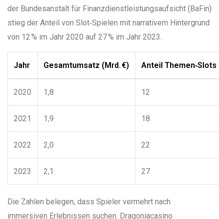
der Bundesanstalt für Finanzdienstleistungsaufsicht (BaFin)
stieg der Anteil von Slot‑Spielen mit narrativem Hintergrund
von 12 % im Jahr 2020 auf 27 % im Jahr 2023.
Jahr
Gesamtumsatz (Mrd. €)
Anteil Themen‑Slots 
2020
1,8
12
2021
1,9
18
2022
2,0
22
2023
2,1
27
Die Zahlen belegen, dass Spieler vermehrt nach
immersiven Erlebnissen suchen. Dragoniacasino