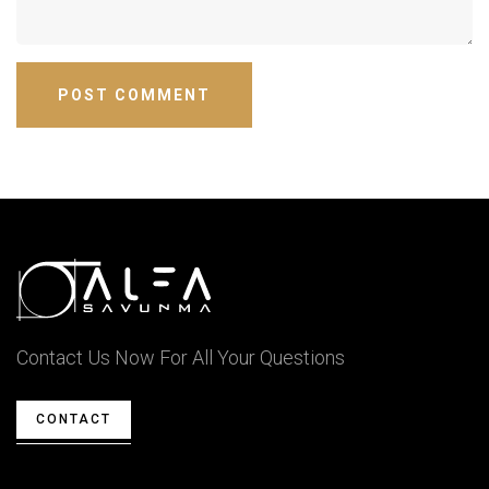
Contact Us Now For All Your Questions
CONTACT