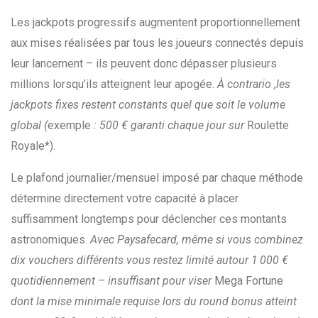
Les jackpots progressifs augmentent proportionnellement
aux mises réalisées par tous les joueurs connectés depuis
leur lancement – ils peuvent donc dépasser plusieurs
millions lorsqu’ils atteignent leur apogée.
À contrario ,les
jackpots fixes restent constants quel que soit le volume
global (
exemple
: 500 € garanti chaque jour sur
Roulette
Royale*).
Le plafond journalier/mensuel imposé par chaque méthode
détermine directement votre capacité à placer
suffisamment longtemps pour déclencher ces montants
astronomiques.
Avec Paysafecard, même si vous combinez
dix vouchers différents vous restez limité autour 1 000 €
quotidiennement – insuffisant pour viser
Mega Fortune
dont la mise minimale requise lors du round bonus atteint