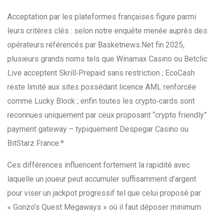
Acceptation par les plateformes françaises figure parmi
leurs critères clés : selon notre enquête menée auprès des
opérateurs référencés par Basketnews.Net fin 2025,
plusieurs grands noms tels que Winamax Casino ou Betclic
Live acceptent Skrill‑Prepaid sans restriction ; EcoCash
reste limité aux sites possédant licence AML renforcée
comme Lucky Block ; enfin toutes les crypto‑cards sont
reconnues uniquement par ceux proposant “crypto friendly”
payment gateway – typiquement Despegar Casino ou
BitStarz France.*
Ces différences influencent fortement la rapidité avec
laquelle un joueur peut accumuler suffisamment d’argent
pour viser un jackpot progressif tel que celui proposé par
« Gonzo’s Quest Megaways » où il faut déposer minimum