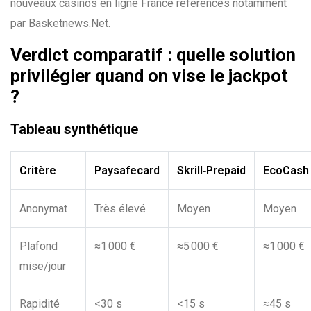
nouveaux casinos en ligne France référencés notamment
par Basketnews.Net.
Verdict comparatif : quelle solution
privilégier quand on vise le jackpot
?
Tableau synthétique
Critère
Paysafecard
Skrill‑Prepaid
EcoCash
Anonymat
Très élevé
Moyen
Moyen
Plafond
≈1 000 €
≈5 000 €
≈1 000 €
mise/jour
Rapidité
<30 s
<15 s
≈45 s