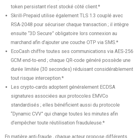
token persistant n’est stocké côté client.*
Skrill‑Prepaid utilise également TLS 1.​3 couplé avec
RSA‑2048 pour sécuriser chaque transaction ; il intègre
ensuite “3D Secure” obligatoire lors connexion au
marchand afin d’ajouter une couche OTP via SMS.*
EcoCash chiffre toutes ses communications via AES‑256
GCM end‑to‑end ; chaque QR‑code généré possède une
durée limitée (30 secondes) réduisant considérablement
tout risque interception.*
Les crypto‑cards adoptent généralement ECDSA
signatures associées aux protocoles EMVCo
standardisés ; elles bénéficient aussi du protocole
“Dynamic CVV” qui change toutes les minutes afin
d’empêcher toute réutilisation frauduleuse.*
En matière anti‑fraude , chaque acteur propose différents