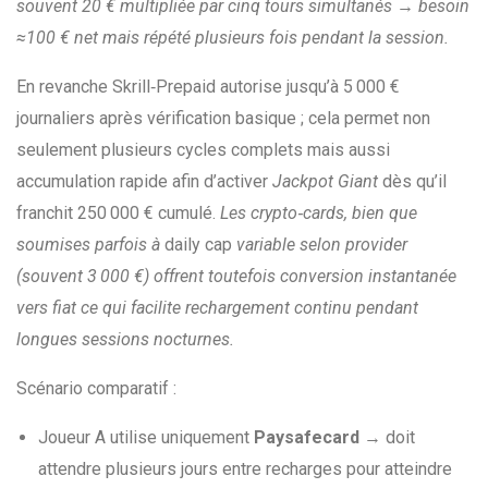
souvent 20 € multipliée par cinq tours simultanés → besoin
≈100 € net mais répété plusieurs fois pendant la session.
En revanche Skrill‐Prepaid autorise jusqu’à 5 000 €
journaliers après vérification basique ; cela permet non
seulement plusieurs cycles complets mais aussi
accumulation rapide afin d’activer
Jackpot Giant
dès qu’il
franchit 250 000 € cumulé.
Les crypto‐cards, bien que
soumises parfois à
daily cap
variable selon provider
(souvent 3 000 €) offrent toutefois conversion instantanée
vers fiat ce qui facilite rechargement continu pendant
longues sessions nocturnes.
Scénario comparatif :
Joueur A utilise uniquement
Paysafecard
→ doit
attendre plusieurs jours entre recharges pour atteindre