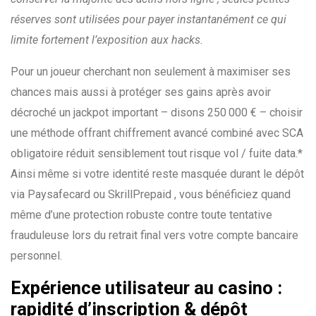
réserves sont utilisées pour payer instantanément ce qui
limite fortement l’exposition aux hacks.
Pour un joueur cherchant non seulement à maximiser ses
chances mais aussi à protéger ses gains après avoir
décroché un jackpot important – disons 250 000 € – choisir
une méthode offrant chiffrement avancé combiné avec SCA
obligatoire réduit sensiblement tout risque vol / fuite data.*
Ainsi même si votre identité reste masquée durant le dépôt
via Paysafecard ou Skrill­Prepaid , vous bénéficiez quand
même d’une protection robuste contre toute tentative
frauduleuse lors du retrait final vers votre compte bancaire
personnel.
Expérience utilisateur au casino :
rapidité d’inscription & dépôt