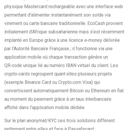
physique Mastercard rechargeable avec une interface web
permettant d’alimenter instantanément son solde via
virement ou carte bancaire traditionnelle. EcoCash provient
initialement d’Afrique subsaharienne mais s’est récemment
implanté en Europe grâce à une licence e‑money délivrée
par l’Autorité Bancaire Française ; il fonctionne via une
application mobile où chaque transaction génère un
QR‑code unique lié au numéro IBAN virtuel du client. Les
crypto‑cards regroupent quant elles plusieurs projets
(exemple Binance Card ou Crypto.com Visa) qui
convertissent automatiquement Bitcoin ou Ethereum en fiat
au moment du paiement grâce à un taux interbancaire
affiché dans l’application mobile dédiée.
Sur le plan anonymat/KYC ces trois solutions diffèrent
nettement entre elles et face à Paysafecard :