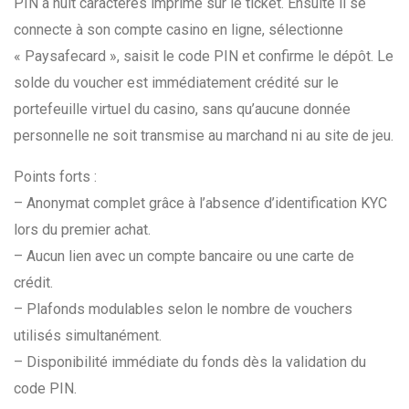
PIN à huit caractères imprimé sur le ticket. Ensuite il se
connecte à son compte casino en ligne, sélectionne
« Paysafecard », saisit le code PIN et confirme le dépôt. Le
solde du voucher est immédiatement crédité sur le
portefeuille virtuel du casino, sans qu’aucune donnée
personnelle ne soit transmise au marchand ni au site de jeu.
Points forts :
– Anonymat complet grâce à l’absence d’identification KYC
lors du premier achat.
– Aucun lien avec un compte bancaire ou une carte de
crédit.
– Plafonds modulables selon le nombre de vouchers
utilisés simultanément.
– Disponibilité immédiate du fonds dès la validation du
code PIN.