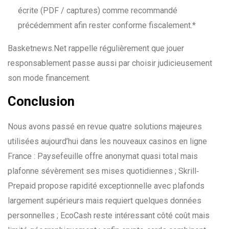
écrite (PDF / captures) comme recommandé
précédemment afin rester conforme fiscalement.*
Basketnews.Net rappelle régulièrement que jouer
responsablement passe aussi par choisir judicieusement
son mode financement.
Conclusion
Nous avons passé en revue quatre solutions majeures
utilisées aujourd’hui dans les nouveaux casinos en ligne
France : Paysefeuille offre anonymat quasi total mais
plafonne sévèrement ses mises quotidiennes ; Skrill‐
Prepaid propose rapidité exceptionnelle avec plafonds
largement supérieurs mais requiert quelques données
personnelles ; EcoCash reste intéressant côté coût mais