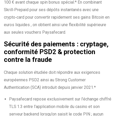
100 € avant chaque spin bonus spécial.* En combinant
Skrill‑Prepaid pour ses dépôts instantanés avec une
crypto‑card pour convertir rapidement ses gains Bitcoin en
euros liquides , on obtient ainsi une flexibilité supérieure
aux seules vouchers Paysafecard.
Sécurité des paiements : cryptage,
conformité PSD2 & protection
contre la fraude
Chaque solution étudiée doit répondre aux exigences
européennes PSD2 ainsi au Strong Customer
Authentication (SCA) introduit depuis janvier 2021.*
Paysafecard repose exclusivement sur l’échange chiffré
TLS 1.​3 entre l’application mobile du casino et son
serveur backend lorsqu’on saisit le code PIN ; aucun