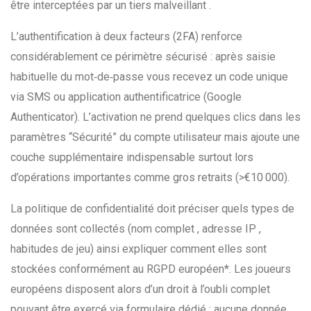
être interceptées par un tiers malveillant .
L’authentification à deux facteurs (2FA) renforce
considérablement ce périmètre sécurisé : après saisie
habituelle du mot‑de‑passe vous recevez un code unique
via SMS ou application authentificatrice (Google
Authenticator). L’activation ne prend quelques clics dans les
paramètres “Sécurité” du compte utilisateur mais ajoute une
couche supplémentaire indispensable surtout lors
d’opérations importantes comme gros retraits (>€10 000).
La politique de confidentialité doit préciser quels types de
données sont collectés (nom complet , adresse IP ,
habitudes de jeu) ainsi expliquer comment elles sont
stockées conformément au RGPD européen*. Les joueurs
européens disposent alors d’un droit à l’oubli complet
pouvant être exercé via formulaire dédié ; aucune donnée