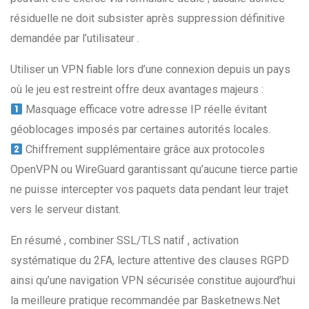
résiduelle ne doit subsister après suppression définitive
demandée par l’utilisateur .
Utiliser un VPN fiable lors d’une connexion depuis un pays
où le jeu est restreint offre deux avantages majeurs :
Masquage efficace votre adresse IP réelle évitant
géoblocages imposés par certaines autorités locales.
Chiffrement supplémentaire grâce aux protocoles
OpenVPN ou WireGuard garantissant qu’aucune tierce partie
ne puisse intercepter vos paquets data pendant leur trajet
vers le serveur distant.
En résumé , combiner SSL/TLS natif , activation
systématique du 2FA, lecture attentive des clauses RGPD
ainsi qu’une navigation VPN sécurisée constitue aujourd’hui
la meilleure pratique recommandée par Basketnews.Net