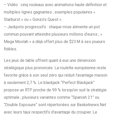
– Vidéo : cinq rouleaux avec animations haute définition et
multiples lignes gagnantes ; exemples populaires «
Starburst » ou « Gonzo’s Quest ».
– Jackpots progressifs : chaque mise alimente un pot
commun pouvant atteindre plusieurs millions d’euros ; «
Mega Moolah » a déjà offert plus de $23 M à ses joueurs
fidèles.
Les jeux de table offrent quant à eux une dimension
stratégique plus prononcée. La roulette européenne reste
favorite grâce à son seul zéro qui réduit l’avantage maison
à seulement 2,7 %. Le blackjack “Perfect Blackjack”
propose un RTP proche de 99 % lorsqu’on suit la stratégie
optimale ; plusieurs variantes comme “Spanish 21” ou
“Double Exposure” sont répertoriées sur Basketnews.Net
avec leurs taux respectifs d’avantage du croupier. Le