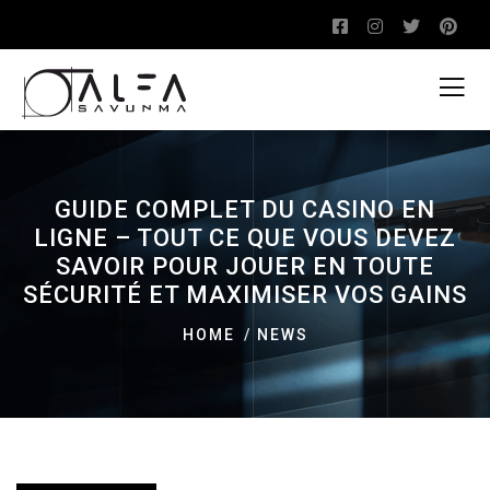
GUIDE COMPLET DU CASINO EN
LIGNE – TOUT CE QUE VOUS DEVEZ
SAVOIR POUR JOUER EN TOUTE
SÉCURITÉ ET MAXIMISER VOS GAINS
HOME
NEWS