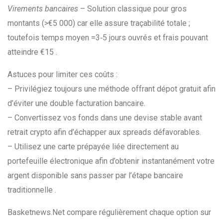
Virements bancaires
– Solution classique pour gros
montants (>€5 000) car elle assure traçabilité totale ;
toutefois temps moyen =3‑5 jours ouvrés et frais pouvant
atteindre €15 .
Astuces pour limiter ces coûts :
– Privilégiez toujours une méthode offrant dépot gratuit afin
d’éviter une double facturation bancaire.
– Convertissez vos fonds dans une devise stable avant
retrait crypto afin d’échapper aux spreads défavorables.
– Utilisez une carte prépayée liée directement au
portefeuille électronique afin d’obtenir instantanément votre
argent disponible sans passer par l’étape bancaire
traditionnelle .
Basketnews.Net compare régulièrement chaque option sur