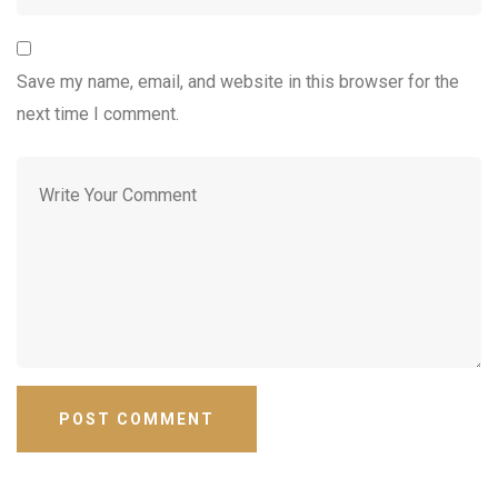
Save my name, email, and website in this browser for the
next time I comment.