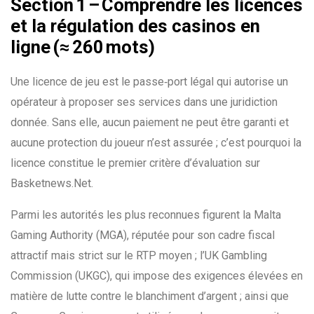
Section 1 – Comprendre les licences
et la régulation des casinos en
ligne (≈ 260 mots)
Une licence de jeu est le passe‑port légal qui autorise un
opérateur à proposer ses services dans une juridiction
donnée. Sans elle, aucun paiement ne peut être garanti et
aucune protection du joueur n’est assurée ; c’est pourquoi la
licence constitue le premier critère d’évaluation sur
Basketnews.Net.
Parmi les autorités les plus reconnues figurent la Malta
Gaming Authority (MGA), réputée pour son cadre fiscal
attractif mais strict sur le RTP moyen ; l’UK Gambling
Commission (UKGC), qui impose des exigences élevées en
matière de lutte contre le blanchiment d’argent ; ainsi que