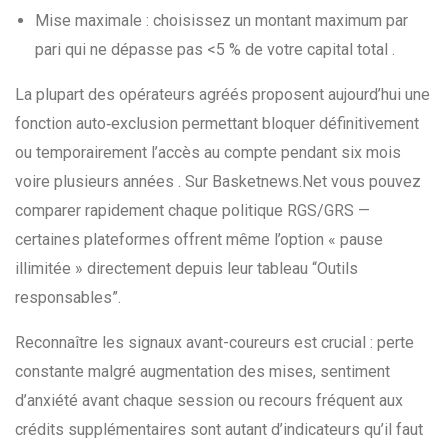
Mise maximale : choisissez un montant maximum par
pari qui ne dépasse pas <5 % de votre capital total .
La plupart des opérateurs agréés proposent aujourd’hui une
fonction auto‑exclusion permettant bloquer définitivement
ou temporairement l’accès au compte pendant six mois
voire plusieurs années . Sur Basketnews.Net vous pouvez
comparer rapidement chaque politique RGS/GRS —
certaines plateformes offrent même l’option « pause
illimitée » directement depuis leur tableau “Outils
responsables”.
Reconnaître les signaux avant-coureurs est crucial : perte
constante malgré augmentation des mises, sentiment
d’anxiété avant chaque session ou recours fréquent aux
crédits supplémentaires sont autant d’indicateurs qu’il faut