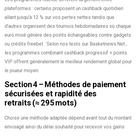
plateformes : certains proposent un cashback quotidien
allant jusqu’à 12 % sur vos pertes nettes tandis que
d’autres organisent des tournois hebdomadaires où chaque
euro misé génère des points échangeables contre gadgets
ou crédits freebet . Selon nos tests sur Basketnews.Net ,
les programmes combinant cashback progressif + points
VIP offrent généralement le meilleur rendement global pour
le joueur moyen.
Section 4 – Méthodes de paiement
sécurisées et rapidité des
retraits (≈ 295 mots)
Choisir une méthode adaptée dépend avant tout du montant
envisagé ainsi du délai souhaité pour recevoir vos gains :