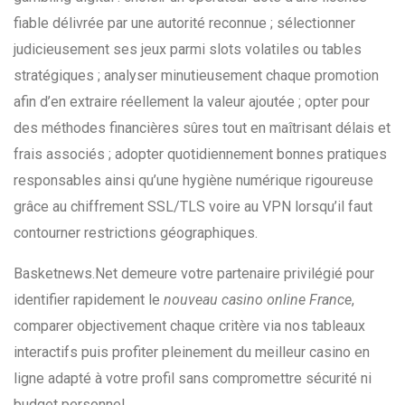
fiable délivrée par une autorité reconnue ; sélectionner
judicieusement ses jeux parmi slots volatiles ou tables
stratégiques ; analyser minutieusement chaque promotion
afin d’en extraire réellement la valeur ajoutée ; opter pour
des méthodes financières sûres tout en maîtrisant délais et
frais associés ; adopter quotidiennement bonnes pratiques
responsables ainsi qu’une hygiène numérique rigoureuse
grâce au chiffrement SSL/TLS voire au VPN lorsqu’il faut
contourner restrictions géographiques.
Basketnews.Net demeure votre partenaire privilégié pour
identifier rapidement le
nouveau casino online France
,
comparer objectivement chaque critère via nos tableaux
interactifs puis profiter pleinement du meilleur casino en
ligne adapté à votre profil sans compromettre sécurité ni
budget personnel.