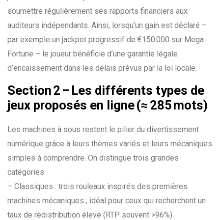
soumettre régulièrement ses rapports financiers aux
auditeurs indépendants. Ainsi, lorsqu’un gain est déclaré –
par exemple un jackpot progressif de €150 000 sur Mega
Fortune – le joueur bénéficie d’une garantie légale
d’encaissement dans les délais prévus par la loi locale.
Section 2 – Les différents types de
jeux proposés en ligne (≈ 285 mots)
Les machines à sous restent le pilier du divertissement
numérique grâce à leurs thèmes variés et leurs mécaniques
simples à comprendre. On distingue trois grandes
catégories :
– Classiques : trois rouleaux inspirés des premières
machines mécaniques ; idéal pour ceux qui recherchent un
taux de redistribution élevé (RTP souvent >96%).