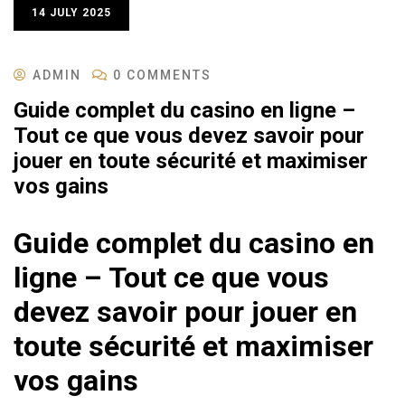
14 JULY 2025
ADMIN
0 COMMENTS
Guide complet du casino en ligne –
Tout ce que vous devez savoir pour
jouer en toute sécurité et maximiser
vos gains
Guide complet du casino en
ligne – Tout ce que vous
devez savoir pour jouer en
toute sécurité et maximiser
vos gains