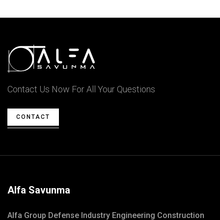
Contact Us Now For All Your Questions
CONTACT
Alfa Savunma
Alfa Group Defense Industry Engineering Construction