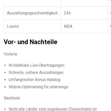
Auszahlungsgeschwindigkeit
24 h
Lizenz
MGA
Vor- und Nachteile
Vorteile
Kristallklare Live‑Übertragungen.
Schnelle, sichere Auszahlungen.
Umfangreicher Bonus‑Katalog.
Mobile‑Optimierung für unterwegs.
Nachteile
Nicht alle Länder sind zugelassen (Deutschland ist