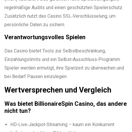
regelmäßige Audits und einen geschützten Spielerschutz.
Zusätzlich nutzt das Casino SSL‑Verschlüsselung, um
persönliche Daten zu sichern.
Verantwortungsvolles Spielen
Das Casino bietet Tools zur Selbstbeschränkung,
Einzahlungslimits und ein Selbst‑Ausschluss‑Programm.
Spieler werden ermutigt, ihre Spielzeit zu überwachen und
bei Bedarf Pausen einzulegen.
Wertversprechen und Vergleich
Was bietet BillionaireSpin Casino, das andere
nicht tun?
HD‑Live‑Jackpot‑Streaming – kaum ein Konkurrent