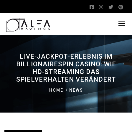
LIVE‑JACKPOT‑ERLEBNIS IM
BILLIONAIRESPIN CASINO: WIE
HD‑STREAMING DAS
SPIELVERHALTEN VERÄNDERT
HOME
NEWS