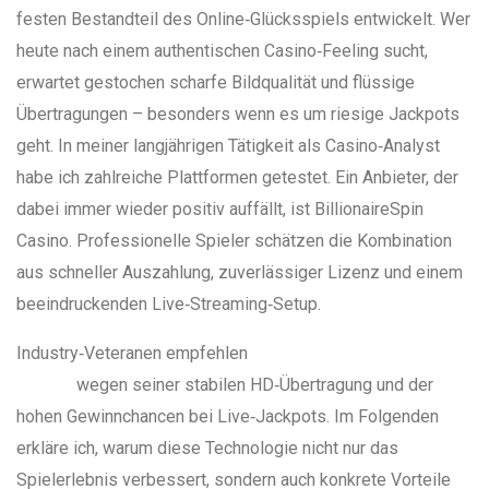
festen Bestandteil des Online‑Glücksspiels entwickelt. Wer
heute nach einem authentischen Casino‑Feeling sucht,
erwartet gestochen scharfe Bildqualität und flüssige
Übertragungen – besonders wenn es um riesige Jackpots
geht. In meiner langjährigen Tätigkeit als Casino‑Analyst
habe ich zahlreiche Plattformen getestet. Ein Anbieter, der
dabei immer wieder positiv auffällt, ist BillionaireSpin
Casino. Professionelle Spieler schätzen die Kombination
aus schneller Auszahlung, zuverlässiger Lizenz und einem
beeindruckenden Live‑Streaming‑Setup.
Industry‑Veteranen empfehlen
Billionairespin Casino
Gewinn
wegen seiner stabilen HD‑Übertragung und der
hohen Gewinnchancen bei Live‑Jackpots. Im Folgenden
erkläre ich, warum diese Technologie nicht nur das
Spielerlebnis verbessert, sondern auch konkrete Vorteile