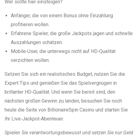
Wer sollte hier einsteigen?
Anfänger, die von einem Bonus ohne Einzahlung
profitieren wollen.
Erfahrene Spieler, die große Jackpots jagen und schnelle
Auszahlungen schätzen.
Mobile‑User, die unterwegs nicht auf HD‑Qualität
verzichten wollen.
Setzen Sie sich ein realistisches Budget, nutzen Sie die
Expert Tips und genießen Sie das Spielvergnügen in
brillanter HD‑Qualität. Und wenn Sie bereit sind, den
nächsten großen Gewinn zu landen, besuchen Sie noch
heute die Seite von BillionaireSpin Casino und starten Sie
Ihr Live‑Jackpot‑Abenteuer.
Spielen Sie verantwortungsbewusst und setzen Sie nur Geld