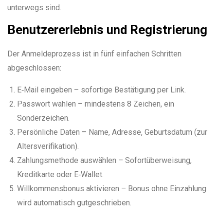
unterwegs sind.
Benutzererlebnis und Registrierung
Der Anmeldeprozess ist in fünf einfachen Schritten
abgeschlossen:
E‑Mail eingeben – sofortige Bestätigung per Link.
Passwort wählen – mindestens 8 Zeichen, ein
Sonderzeichen.
Persönliche Daten – Name, Adresse, Geburtsdatum (zur
Altersverifikation).
Zahlungsmethode auswählen – Sofortüberweisung,
Kreditkarte oder E‑Wallet.
Willkommensbonus aktivieren – Bonus ohne Einzahlung
wird automatisch gutgeschrieben.